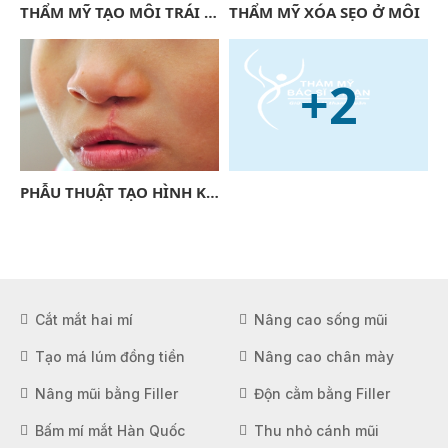
THẨM MỸ TẠO MÔI TRÁI TIM – CHO ĐÔI MÔI CĂNG MỌNG ĐẸP QUYẾN RŨ
THẨM MỸ XÓA SẸO Ở MÔI
+2
PHẪU THUẬT TẠO HÌNH KHE HỞ MÔI (SỨT MÔI)
Cắt mắt hai mí
Nâng cao sống mũi
Tạo má lúm đồng tiền
Nâng cao chân mày
Nâng mũi bằng Filler
Độn cằm bằng Filler
Bấm mí mắt Hàn Quốc
Thu nhỏ cánh mũi