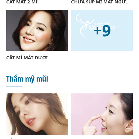
CẮT MẮT 2 MÍ
CHỮA SỤP MÍ MẮT NGƯỜI LỚN
+9
CẮT MÍ MẮT DƯỚI
Thẩm mỹ mũi