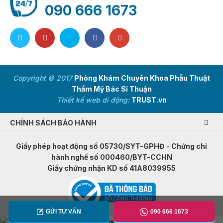
090 666 1673
Copyright © 2017
Phòng Khám Chuyên Khoa Phẫu Thuật
Thẩm Mỹ Bác Sĩ Thuận
Thiết kế web di động:
TRUST.vn
CHÍNH SÁCH BẢO HÀNH
Giấy phép hoạt động số 05730/SYT-GPHĐ - Chứng chỉ
hành nghề số 000460/BYT-CCHN
Giấy chứng nhận KD số 41A8039955
GỬI TƯ VẤN
090 666 1673