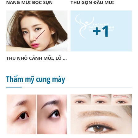
NÂNG MŨI BỌC SỤN
THU GỌN ĐẦU MŨI
+1
THU NHỎ CÁNH MŨI, LỖ MŨI (ALARPLASTY, ALAR BASE REFINEMENT)
Thẩm mỹ cung mày