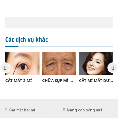
Các dịch vụ khác
UỐC
CẮT MẮT 2 MÍ
CHỮA SỤP MÍ MẮT NGƯỜI LỚN
CẮT MÍ MẮT DƯỚI
Cắt mắt hai mí
Nâng cao sống mũi