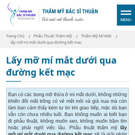
THẨM MỸ BÁC SĨ THUẬN
Giữ mãi nét thanh xuân
MENU
Trang Chủ
Phẩu Thuật Thẩm Mỹ
Thẩm Mỹ Mí Mắt
lấy mỡ mí mắt dưới qua đường kết mạc
Lấy mỡ mí mắt dưới qua
đường kết mạc
Bạn có các bọng mỡ thừa ở mi mắt dưới, không những
khiến đôi mắt trông có vẻ mệt mỏi và già nua mà còn
làm bạn cảm thấy kém tự tin khi giao tiếp, mặc dù bạn
vẫn còn chưa nhiều tuổi. Bạn không muốn ai biết bạn
đi phẫu thuật, không muốn sẹo, không muốn bầm tím
hoặc phải nghĩ việc lâu. Phẫu thuật thẩm mỹ
lấy
mỡ mí mắt dưới qua đường kết mạc
sẽ là giải pháp