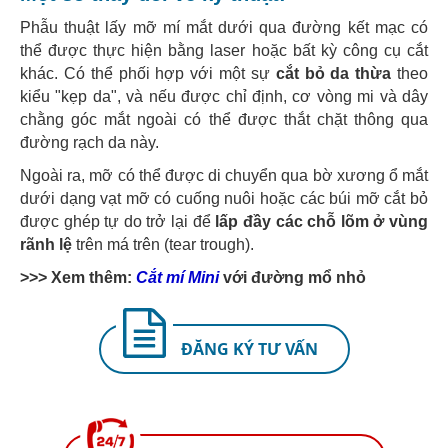
Phẫu thuật lấy mỡ mí mắt dưới qua đường kết mạc có
thể được thực hiện bằng laser hoặc bất kỳ công cụ cắt
khác. Có thể phối hợp với một sự
cắt bỏ da thừa
theo
kiểu "kẹp da", và nếu được chỉ định, cơ vòng mi và dây
chằng góc mắt ngoài có thể được thắt chặt thông qua
đường rạch da này.
Ngoài ra, mỡ có thể được di chuyển qua bờ xương ổ mắt
dưới dạng vạt mỡ có cuống nuôi hoặc các búi mỡ cắt bỏ
được ghép tự do trở lại để
lấp đầy các chỗ lõm ở vùng
rãnh lệ
trên má trên (tear trough).
>>> Xem thêm:
Cắt mí Mini
với đường mổ nhỏ
ĐĂNG KÝ TƯ VẤN