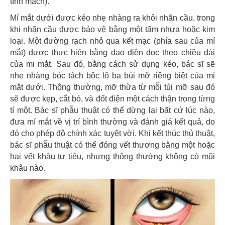
tĩnh mạch).
Mí mắt dưới được kéo nhẹ nhàng ra khỏi nhãn cầu, trong
khi nhãn cầu được bảo vệ bằng một tấm nhựa hoặc kim
loại. Một đường rạch nhỏ qua kết mạc (phía sau của mí
mắt) được thực hiện bằng dao điện dọc theo chiều dài
của mi mắt. Sau đó, bằng cách sử dụng kéo, bác sĩ sẽ
nhẹ nhàng bóc tách bộc lộ ba búi mỡ riêng biệt của mi
mắt dưới. Thông thường, mỡ thừa từ mỗi túi mỡ sau đó
sẽ được kẹp, cắt bỏ, và đốt điện một cách thận trọng từng
tí một. Bác sĩ phẫu thuật có thể dừng lại bất cứ lúc nào,
đưa mí mắt về vị trí bình thường và đánh giá kết quả, do
đó cho phép độ chính xác tuyệt vời. Khi kết thúc thủ thuật,
bác sĩ phẫu thuật có thể đóng vết thương bằng một hoặc
hai vết khâu tự tiêu, nhưng thông thường không có mũi
khâu nào.