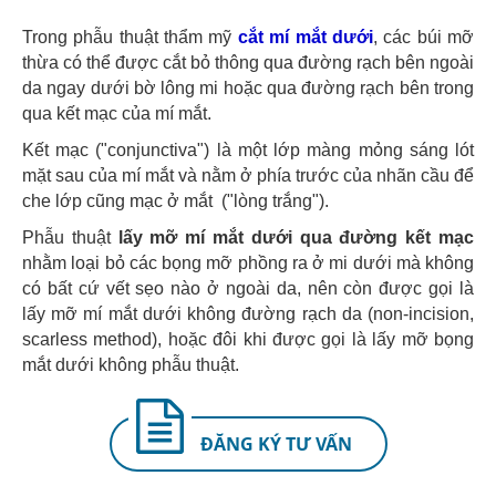
Trong phẫu thuật thẩm mỹ
cắt mí mắt dưới
, các búi mỡ
thừa có thể được cắt bỏ thông qua đường rạch bên ngoài
da ngay dưới bờ lông mi hoặc qua đường rạch bên trong
qua kết mạc của mí mắt.
Kết mạc ("conjunctiva") là một lớp màng mỏng sáng lót
mặt sau của mí mắt và nằm ở phía trước của nhãn cầu để
che lớp cũng mạc ở mắt ("lòng trắng").
Phẫu thuật
lấy mỡ mí mắt dưới qua đường kết mạc
nhằm loại bỏ các bọng mỡ phồng ra ở mi dưới mà không
có bất cứ vết sẹo nào ở ngoài da, nên còn được gọi là
lấy mỡ mí mắt dưới không đường rạch da (non-incision,
scarless method), hoặc đôi khi được gọi là lấy mỡ bọng
mắt dưới không phẫu thuật.
ĐĂNG KÝ TƯ VẤN