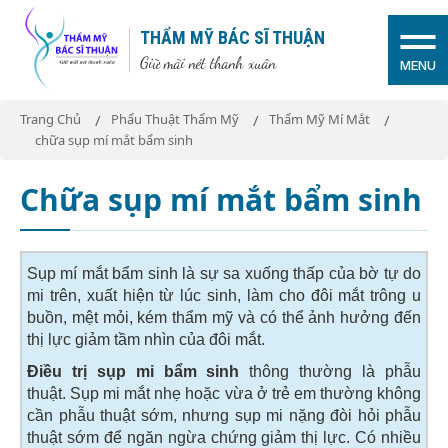
THẨM MỸ BÁC SĨ THUẬN
Giữ mãi nét thanh xuân
MENU
Trang Chủ
Phẩu Thuật Thẩm Mỹ
Thẩm Mỹ Mí Mắt
chữa sụp mí mắt bẩm sinh
Chữa sụp mí mắt bẩm sinh
Sụp mí mắt bẩm sinh là sự sa xuống thấp của bờ tự do
mi trên, xuất hiện từ lúc sinh, làm cho đôi mắt trông u
buồn, mệt mỏi, kém thẩm mỹ và có thể ảnh hưởng đến
thị lực giảm tầm nhìn của đôi mắt.
Điều trị sụp mi bẩm sinh
thông thường là phẫu
thuật. Sụp mi mắt nhẹ hoặc vừa ở trẻ em thường không
cần phẫu thuật sớm, nhưng sụp mi nặng đòi hỏi phẫu
thuật sớm để ngăn ngừa chứng giảm thị lực. Có nhiều