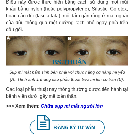
Điều này được thực hiện bằng cách sử dụng một mũi
khâu bằng nylon (hoặc polypropylene), Silastic, Goretex,
hoặc cân đùi (fascia lata); một tấm gân rộng ở mặt ngoài
của đùi, thông qua một đường rạch nhỏ ngay phía trên
đầu gối.
Sụp mi mắt bẩm sinh bên phải với chức năng cơ nâng mi yếu
(A). Hình ảnh 1 tháng sau phẫu thuật treo mi lên cơ trán (B).
Các loại phẫu thuật này thông thường được tiến hành tại
bệnh viện dưới gây mê toàn thân.
>>> Xem thêm:
Chữa sụp mí mắt người lớn
ĐĂNG KÝ TƯ VẤN