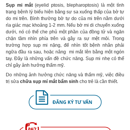
Sụp mi mắt
(eyelid ptosis, blepharoptosis) là một tình
trạng bệnh lý biểu hiện bằng sự sa xuống thấp của bờ tự
do mi trên. Bình thường bờ tự do của mi trên nằm dưới
rìa giác mạc khoảng 1-2 mm. Nếu bờ mi di chuyển xuống
dưới, nó có thể che phủ một phần của đồng tử và ngăn
chặn tầm nhìn phía trên và gây ra sự mệt mỏi. Trong
trường hợp sụp mi nặng, để nhìn tốt bệnh nhân phải
ngữa đầu ra sau, hoặc nâng mi mắt lên bằng một ngón
tay. Đây là những vấn đề chức năng. Sụp mi nhẹ có thể
chỉ gây ảnh hưởng thẩm mỹ.
Do những ảnh hưởng chức năng và thẩm mỹ, việc điều
trị sửa
chữa sụp mí mắt bẩm sinh
cho trẻ là cần thiết.
ĐĂNG KÝ TƯ VẤN