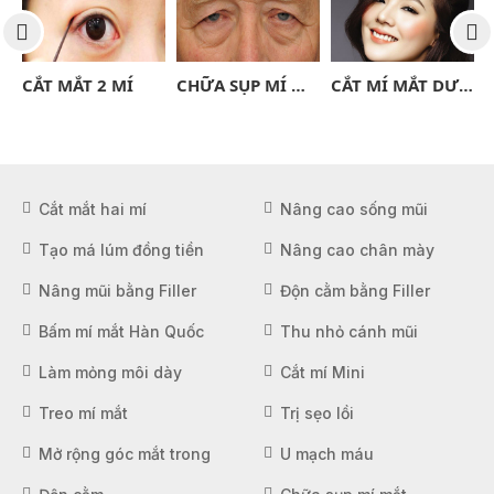
UỐC
CẮT MẮT 2 MÍ
CHỮA SỤP MÍ MẮT NGƯỜI LỚN
CẮT MÍ MẮT DƯỚI
Cắt mắt hai mí
Nâng cao sống mũi
Tạo má lúm đồng tiền
Nâng cao chân mày
Nâng mũi bằng Filler
Độn cằm bằng Filler
Bấm mí mắt Hàn Quốc
Thu nhỏ cánh mũi
Làm mỏng môi dày
Cắt mí Mini
Treo mí mắt
Trị sẹo lồi
Mở rộng góc mắt trong
U mạch máu