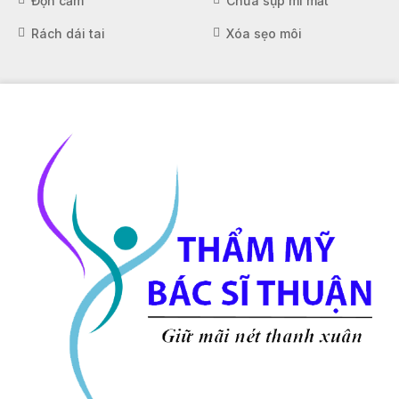
Độn cằm
Chữa sụp mí mắt
Rách dái tai
Xóa sẹo môi