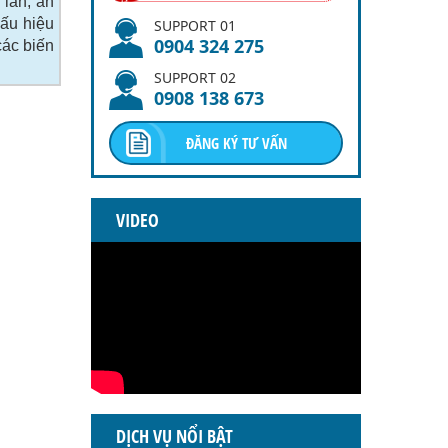
 lấn, an
dấu hiệu
SUPPORT 01
0904 324 275
các biến
SUPPORT 02
0908 138 673
ĐĂNG KÝ TƯ VẤN
VIDEO
DỊCH VỤ NỔI BẬT