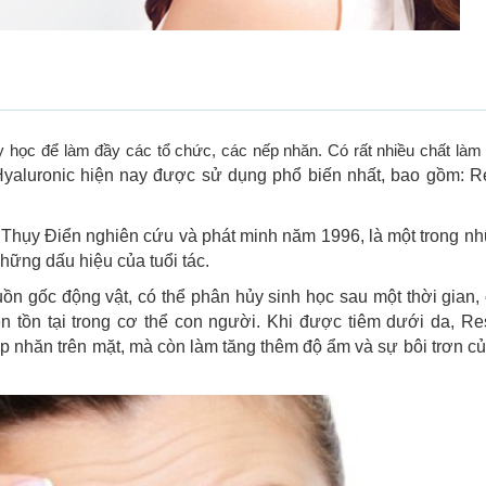
y học để làm đầy các tổ chức, các nếp nhăn. Có rất nhiều chất làm
Hyaluronic hiện nay được sử dụng phổ biến nhất, bao gồm: R
 Thụy Điển nghiên cứu và phát minh năm 1996, là một trong n
ững dấu hiệu của tuổi tác.
uồn gốc động vật, có thể phân hủy sinh học sau một thời gian,
ên tồn tại trong cơ thể con người. Khi được tiêm dưới da, R
p nhăn trên mặt, mà còn làm tăng thêm độ ẩm và sự bôi trơn củ