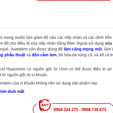
 có mong muốn làm giảm độ sâu các nếp nhăn và các rãnh trên
n tốt cho điều trị xóa nếp nhăn bằng filler. Ngoài sử dụng
xóa
 Teosyal, Juvederm còn được dùng để
làm căng mọng môi
, làm
g phẫu thuật
và
độn cằm lẹm
, trẻ hóa da vùng cổ, và kể cả t
cid Hyaluronic có nguồn gốc từ chim có thể được điều trị an
t từ nguồn gốc từ vi khuẩn.
 protein của vi khuẩn không nên sử dụng sản phẩm này.
him đuôi mắt
0904 324 275 - 0908 138 673