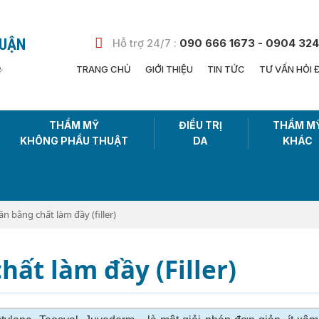
HUẬN
Hỗ trợ 24/7 :
090 666 1673 - 0904 324
n
TRANG CHỦ
GIỚI THIỆU
TIN TỨC
TƯ VẤN HỎI 
THẨM MỸ
ĐIỀU TRỊ
THẨM M
KHÔNG PHẨU THUẬT
DA
KHÁC
n bằng chất làm đầy (filler)
ất làm đầy (Filler)