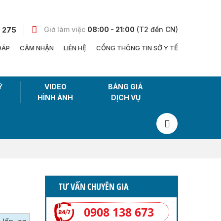
 275
Giờ làm việc
08:00 - 21:00
(T2 đến CN)
ĐÁP
CẢM NHẬN
LIÊN HỆ
CỔNG THÔNG TIN SỞ Y TẾ
Ỹ
VIDEO
BẢNG GIÁ
HÌNH ẢNH
DỊCH VỤ
TƯ VẤN CHUYÊN GIA
0908 138 673