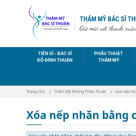
THẨM MỸ BÁC SĨ T
Giữ mãi nét thanh xuâ
TIẾN SĨ - BÁC SĨ
PHẨU THUẬT
ĐỖ ĐÌNH THUẬN
THẨM MỸ
Trang Chủ
Thẩm Mỹ Không Phẩu Thuật
xóa nếp nhă
Xóa nếp nhăn bằng ch