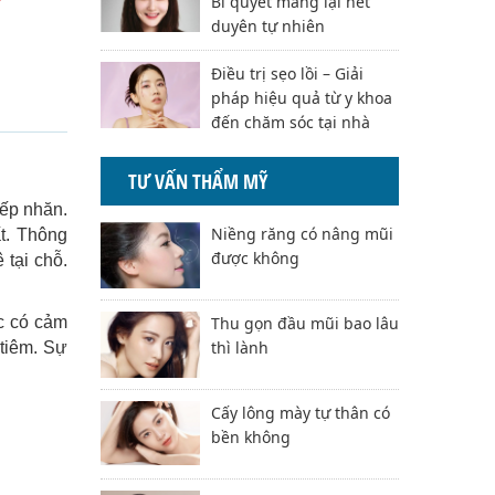
Bí quyết mang lại nét
duyên tự nhiên
Điều trị sẹo lồi – Giải
pháp hiệu quả từ y khoa
đến chăm sóc tại nhà
TƯ VẤN THẨM MỸ
nếp nhăn.
Niềng răng có nâng mũi
t. Thông
được không
 tại chỗ.
Thu gọn đầu mũi bao lâu
c có cảm
thì lành
 tiêm. Sự
Cấy lông mày tự thân có
bền không