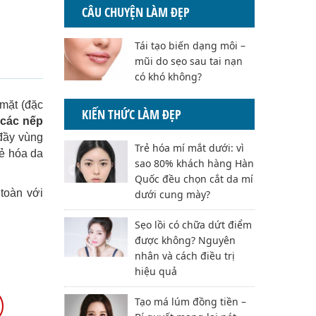
CÂU CHUYỆN LÀM ĐẸP
Tái tạo biến dạng môi –
mũi do sẹo sau tai nạn
có khó không?
 mặt (đặc
KIẾN THỨC LÀM ĐẸP
 các nếp
 đầy vùng
Trẻ hóa mí mắt dưới: vì
rẻ hóa da
sao 80% khách hàng Hàn
Quốc đều chọn cắt da mí
 toàn với
dưới cung mày?
Sẹo lồi có chữa dứt điểm
được không? Nguyên
nhân và cách điều trị
hiệu quả
Tạo má lúm đồng tiền –