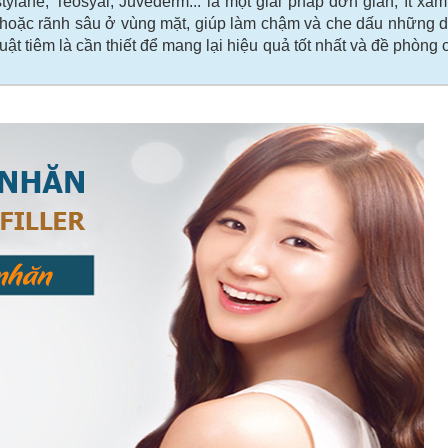
ylane, Teosyal, Juvederm... là một giải pháp đơn giản, ít xâm
ăn hoặc rãnh sâu ở vùng mặt, giúp làm chậm và che dấu những 
huật tiêm là cần thiết để mang lại hiệu quả tốt nhất và đề phòng 