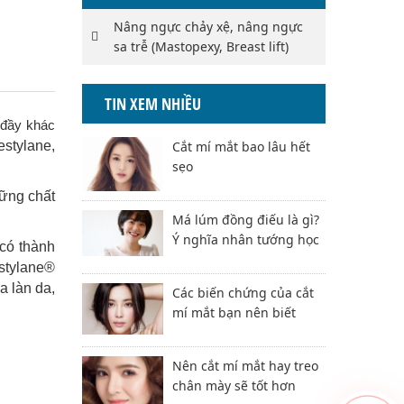
Nâng ngực chảy xệ, nâng ngực
sa trễ (Mastopexy, Breast lift)
TIN XEM NHIỀU
 đầy khác
Cắt mí mắt bao lâu hết
estylane,
sẹo
hững chất
Má lúm đồng điếu là gì?
Ý nghĩa nhân tướng học
 có thành
estylane®
a làn da,
Các biến chứng của cắt
mí mắt bạn nên biết
Nên cắt mí mắt hay treo
chân mày sẽ tốt hơn