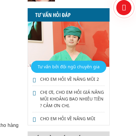
TƯ VẤN HỎI ĐÁP
Tư vấn bởi đội ngũ chuyên gia
CHO EM HỎI VỀ NÂNG MŨI 2
CHỊ ƠI, CHO EM HỎI GIÁ NÂNG
MŨI KHOẢNG BAO NHIÊU TIỀN
? CẢM ƠN CHỊ.
CHO EM HỎI VỀ NÂNG MŨI
 cho hàng