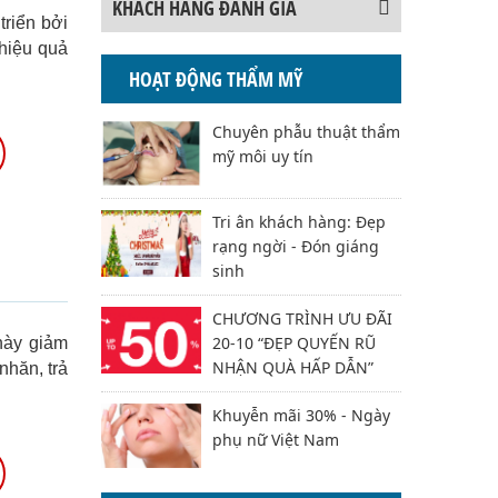
KHÁCH HÀNG ĐÁNH GIÁ
triển bởi
hiệu quả
HOẠT ĐỘNG THẨM MỸ
Chuyên phẫu thuật thẩm
mỹ môi uy tín
Tri ân khách hàng: Đẹp
rạng ngời - Đón giáng
sinh
CHƯƠNG TRÌNH ƯU ĐÃI
20-10 “ĐẸP QUYẾN RŨ
 này giảm
NHẬN QUÀ HẤP DẪN”
nhăn, trả
Khuyễn mãi 30% - Ngày
phụ nữ Việt Nam