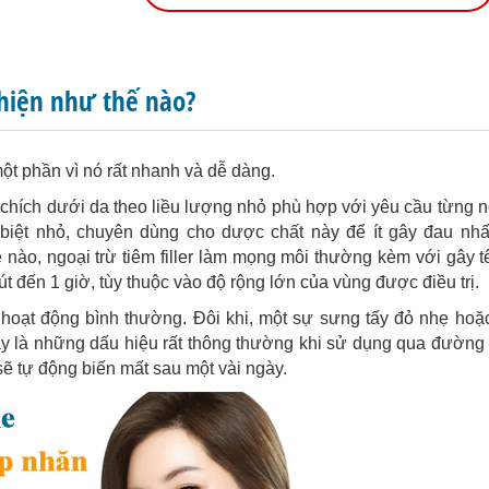
 hiện như thế nào?
 một phần vì nó rất nhanh và dễ dàng.
 chích dưới da theo liều lượng nhỏ phù hợp với yêu cầu từng 
c biệt nhỏ, chuyên dùng cho dược chất này để ít gây đau nhấ
ê nào, ngoại trừ tiêm filler làm mọng môi thường kèm với gây tê
út đến 1 giờ, tùy thuộc vào độ rộng lớn của vùng được điều trị.
 hoạt động bình thường. Đôi khi, một sự sưng tấy đỏ nhẹ hoặ
 Đây là những dấu hiệu rất thông thường khi sử dụng qua đường
 sẽ tự động biến mất sau một vài ngày.