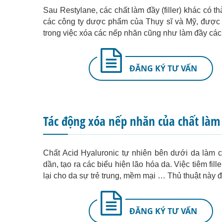
Sau Restylane, các chất làm đầy (filler) khác có
các công ty dược phẩm của Thụy sĩ và Mỹ, được 
trong việc xóa các nếp nhăn cũng như làm đầy cá
ĐĂNG KÝ TƯ VẤN
Tác động xóa nếp nhăn của chất làm 
Chất Acid Hyaluronic tự nhiên bên dưới da làm ch
dần, tạo ra các biểu hiện lão hóa da. Việc tiêm fil
lại cho da sự trẻ trung, mềm mại … Thủ thuật này đ
ĐĂNG KÝ TƯ VẤN