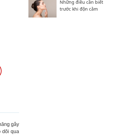
Những điều cần biết
trước khi độn cằm
 năng gây
o dõi qua