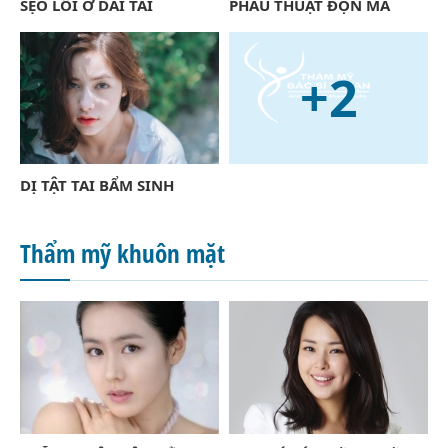
SẸO LỒI Ở DÁI TAI
PHẪU THUẬT ĐỘN MÁ
+2
DỊ TẬT TAI BẨM SINH
Thẩm mỹ khuôn mặt