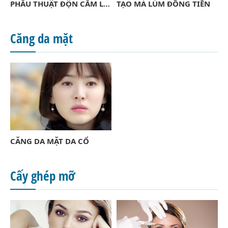
PHẪU THUẬT ĐỘN CẰM LẸM
TẠO MÁ LÚM ĐỒNG TIỀN
Căng da mặt
CĂNG DA MẶT DA CỔ
Cấy ghép mỡ