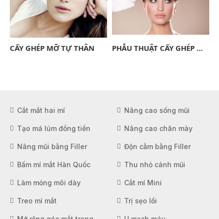
CẤY GHÉP MỠ TỰ THÂN
PHẪU THUẬT CẤY GHÉP MỠ TỰ THÂN (LIPOFILLING, LIPOSTRUCTURE)
Cắt mắt hai mí
Nâng cao sống mũi
Tạo má lúm đồng tiền
Nâng cao chân mày
Nâng mũi bằng Filler
Độn cằm bằng Filler
Bấm mí mắt Hàn Quốc
Thu nhỏ cánh mũi
Làm mỏng môi dày
Cắt mí Mini
Treo mí mắt
Trị sẹo lồi
Mở rộng góc mắt trong
U mạch máu