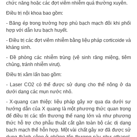
chức năng hoặc các đợt viêm nhiễm quá thường xuyên.
Điều trị nội khoa bao gồm:
- Băng ép trong trường hợp phù bạch mạch đôi khi phối
hợp với dẫn lưu bạch huyết.
- Điều trị các đợt viêm nhiễm bằng liệu pháp corticoide và
kháng sinh.
- Đề phòng các nhiễm trùng (vệ sinh răng miệng, tiêm
chủng, tránh nhiễm virut).
Điều trị xâm lấn bao gồm:
- Laser CO2 có thể được sử dụng cho thể nông ở da
dưới dạng các mụn nước nhỏ.
- X-quang can thiệp: liệu pháp gây xơ qua da dưới sự
hướng dẫn của X quang là một phương thức quan trọng
để điều trị các tổn thương thể nang lớn và như phương
thức hỗ trợ cho phẫu thuật cắt gần toàn bộ các dị dạng
bạch mạch thể hỗn hợp. Một vài chất gây xơ đã được sử
dụng thành công ở những tổn thương này như ethanol,