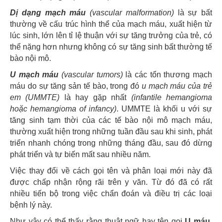
Dị dạng mạch máu
(vascular malformation)
là sự bất
thường về cấu trúc hình thể của mạch máu, xuất hiện từ
lúc sinh, lớn lên tỉ lệ thuận với sự tăng trưởng của trẻ, có
thể nặng hơn nhưng không có sự tăng sinh bất thường tế
bào nội mô.
U mạch máu
(vascular tumors)
là các tổn thương mạch
máu do sự tăng sản tế bào, trong đó
u mạch máu của trẻ
em
(UMMTE)
là hay gặp nhất
(infantile hemangioma
hoặc hemangioma of infancy)
. UMMTE là khối u với sự
tăng sinh tạm thời của các tế bào nội mô mạch máu,
thường xuất hiện trong những tuần đầu sau khi sinh, phát
triển nhanh chóng trong những tháng đầu, sau đó dừng
phát triển và tự biến mất sau nhiều năm.
Việc thay đổi về cách gọi tên và phân loại mới này đã
được chấp nhận rộng rãi trên y văn. Từ đó đã có rất
nhiều tiến bộ trong việc chẩn đoán và điều trị các loại
bệnh lý này.
Như vậy có thể thấy rằng thuật ngữ hay tên gọi
U máu,