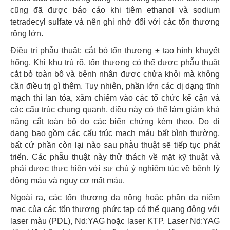
cũng đã được báo cáo khi tiêm ethanol và sodium
tetradecyl sulfate và nên ghi nhớ đối với các tổn thương
rộng lớn.
Điều trị phẫu thuật: cắt bỏ tổn thương ± tạo hình khuyết
hổng. Khi khu trú rõ, tổn thương có thể được phẫu thuật
cắt bỏ toàn bộ và bệnh nhân được chửa khỏi mà không
cần điều trị gì thêm. Tuy nhiên, phần lớn các dị dạng tĩnh
mạch thì lan tỏa, xâm chiếm vào các tổ chức kế cận và
các cấu trúc chung quanh, điều này có thể làm giảm khả
năng cắt toàn bộ do các biến chứng kèm theo. Do dị
dạng bao gồm các cấu trúc mạch máu bất bình thường,
bất cứ phần còn lại nào sau phẫu thuật sẽ tiếp tục phát
triển. Các phẫu thuật này thử thách về mặt kỹ thuật và
phải được thực hiện với sự chú ý nghiêm túc về bệnh lý
đông máu và nguy cơ mất máu.
Ngoài ra, các tổn thương da nông hoặc phần da niêm
mạc của các tổn thương phức tạp có thể quang đông với
laser màu (PDL), Nd:YAG hoặc laser KTP. Laser Nd:YAG