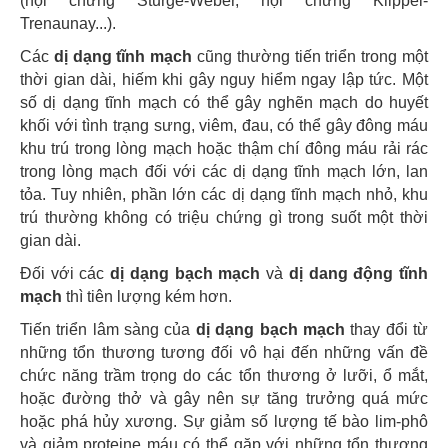
(hội chứng Sturge-Weber, hội chứng Klippel-
Trenaunay...).
Các
dị dạng tĩnh mạch
cũng thường tiến triển trong một
thời gian dài, hiếm khi gây nguy hiểm ngay lập tức. Một
số dị dạng tĩnh mạch có thể gây nghẽn mạch do huyết
khối với tình trạng sưng, viêm, đau, có thể gây đông máu
khu trú trong lòng mạch hoặc thậm chí đông máu rải rác
trong lòng mạch đối với các dị dạng tĩnh mạch lớn, lan
tỏa. Tuy nhiên, phần lớn các dị dạng tĩnh mạch nhỏ, khu
trú thường không có triệu chứng gì trong suốt một thời
gian dài.
Đối với các
dị dạng bạch mạch
và
dị dang động tĩnh
mạch
thì tiên lượng kém hơn.
Tiến triển lâm sàng của
dị dạng bạch mạch
thay đổi từ
những tổn thương tương đối vô hại đến những vấn đề
chức năng trầm trọng do các tổn thương ở lưỡi, ổ mắt,
hoặc đường thở và gây nên sự tăng trưởng quá mức
hoặc phá hủy xương. Sự giảm số lượng tế bào lim-phô
và giảm proteine máu có thể gặp với những tổn thương