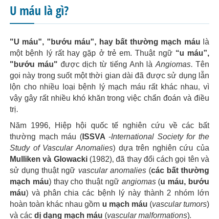
U máu là gì?
"U máu", "bướu máu", hay bất thường mạch máu
là
một bệnh lý rất hay gặp ở trẻ em. Thuật ngữ
“u máu”,
"bướu máu"
được dịch từ tiếng Anh là
Angiomas
. Tên
gọi này trong suốt một thời gian dài đã được sử dụng lẫn
lộn cho nhiều loại bệnh lý mạch máu rất khác nhau, vì
vậy gây rất nhiều khó khăn trong việc chẩn đoán và điều
trị.
Năm 1996, Hiệp hội quốc tế nghiên cứu về các bất
thường mạch máu (
ISSVA
-
International Society for the
Study of Vascular Anomalies
) dựa trên nghiên cứu của
Mulliken và Glowacki
(1982), đã thay đổi cách gọi tên và
sử dụng thuật ngữ
vascular anomalies
(
các bất thường
mạch máu
) thay cho thuật ngữ
angiomas
(
u máu, bướu
máu
) và phân chia các bệnh lý này thành 2 nhóm lớn
hoàn toàn khác nhau gồm
u mạch máu
(
vascular tumors
)
và các
dị dạng mạch máu
(
vascular malformations
)
.