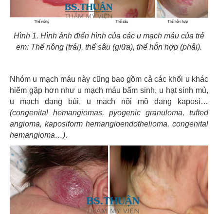
Hình 1. Hình ảnh điển hình của các u mạch máu của trẻ
em: Thể nông (trái), thể sâu (giữa), thể hỗn hợp (phải).
Nhóm u mạch máu này cũng bao gồm cả các khối u khác
hiếm gặp hơn như u mạch máu bẩm sinh, u hạt sinh mủ,
u mạch dạng búi, u mạch nội mô dạng kaposi…
(congenital hemangiomas, pyogenic granuloma, tufted
angioma, kaposiform hemangioendothelioma, congenital
hemangioma…)
.