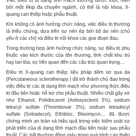
Việc điều trị dị dạng tĩnh mạch thường được thực hiện
bởi một êkip đa chuyên ngành, có thể là nội khoa, X-
quang can thiệp hoặc phẫu thuật.
Khi không có ảnh hưởng chức năng, việc điều trị thường
là triệu chứng, dựa trên sự nén ép bởi bộ áo nén (chủ
yếu ở các chi) và điều trị nội khoa các giai đoạn đau.
Trong trường hợp ảnh hưởng chức năng, sự điều trị phụ
thuộc vào kích thước của tổn thương, tính chất khu trú
hay lan tỏa, sự liên quan đến các cấu trúc quan trọng…
Điều trị X-quang can thiệp: liệu pháp tiêm xơ qua da
(Percutaneous sclerotherapy ) đã trở thành chủ đạo trong
việc điều trị các dị dạng tĩnh mạch như phương thức điều
trị đầu tiên hoặc hỗ trợ cho phẫu thuật. Nhiều chất gây xơ
như Ethanol, Polidocanol (Aetoxysclerol 3%), sodium
tetracyl sulfate (Thrombovar 3%), sodium tetradecyl
sulfate (Sotradecol), Ethibloc, Bleomycin… đã được
chứng minh an toàn và hiệu quả trong việc kiểm soát sự
phát triển của dị dạng tĩnh mạch đầu tiên hoặc sau phẫu
thuật. Các bất thường đông máu trong quá trình can thiệp