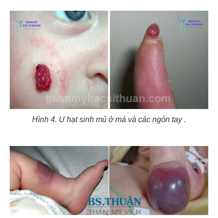
Hình 4. U hạt sinh mủ ở má và các ngón tay ​​​​.