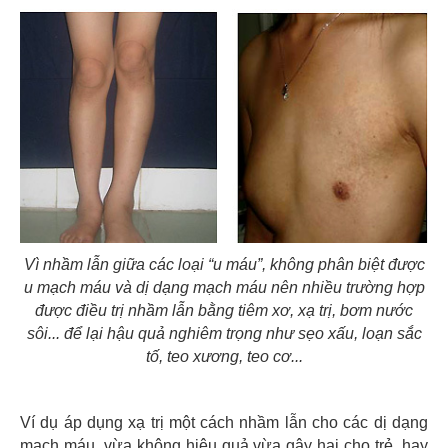
Vì nhầm lẫn giữa các loại “u máu”, không phân biệt được
u mạch máu và dị dạng mạch máu nên nhiều trường hợp
được điều trị nhầm lẫn bằng tiêm xơ, xạ trị, bơm nước
sôi... để lại hậu quả nghiêm trọng như sẹo xấu, loạn sắc
tố, teo xương, teo cơ...
Ví dụ áp dụng xạ trị một cách nhầm lẫn cho các dị dạng
mạch máu, vừa không hiệu quả vừa gây hại cho trẻ, hay