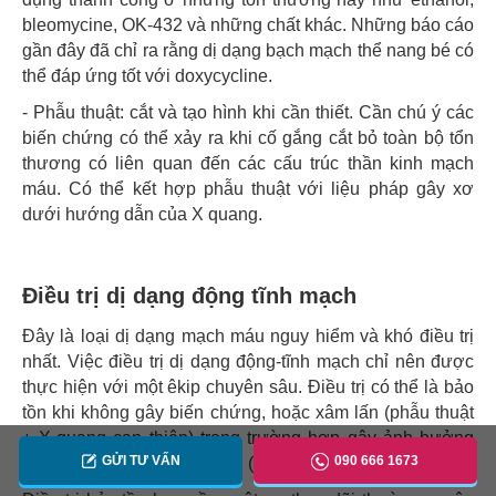
bleomycine, OK-432 và những chất khác. Những báo cáo
gần đây đã chỉ ra rằng dị dạng bạch mạch thể nang bé có
thể đáp ứng tốt với doxycycline.
- Phẫu thuật: cắt và tạo hình khi cần thiết. Cần chú ý các
biến chứng có thể xảy ra khi cố gắng cắt bỏ toàn bộ tổn
thương có liên quan đến các cấu trúc thần kinh mạch
máu. Có thể kết hợp phẫu thuật với liệu pháp gây xơ
dưới hướng dẫn của X quang.
Điều trị dị dạng động tĩnh mạch
Đây là loại dị dạng mạch máu nguy hiểm và khó điều trị
nhất. Việc điều trị dị dạng động-tĩnh mạch chỉ nên được
thực hiện với một êkip chuyên sâu. Điều trị có thể là bảo
tồn khi không gây biến chứng, hoặc xâm lấn (phẫu thuật
± X-quang can thiệp) trong trường hợp gây ảnh hưởng
GỬI TƯ VẤN
090 666 1673
chức năng hoặc biến chứng (loét, chảy máu).