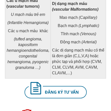
Các u mạch máu
Dị dạng mạch máu
(vascular tumors)
(vascular Malformations)
U mạch máu trẻ em
Mao mạch
(Capillary)
(Infantile Hemangioma)
Bạch mạch
(Lymphatic)
Các u mạch máu khác
Tĩnh mạch
(Venous)
(tufted angioma,
Động mạch
(Arterial)
kaposiform
Các dị dạng mạch máu có thể
hemangioendothelioma,
là đơn giản (C,L,V,A) hoặc
congenital
phức tạp và phối hợp (CVM,
hemangioma, pyogenic
CLM, CLVM, AVM, CAVM,
granuloma …)
CLAVM,…)
ĐĂNG KÝ TƯ VẤN