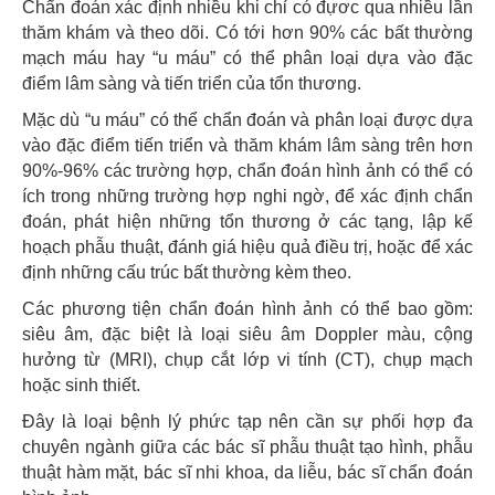
Chẩn đoán xác định nhiều khi chỉ có đựơc qua nhiều lần
thăm khám và theo dõi. Có tới hơn 90% các bất thường
mạch máu hay “u máu” có thể phân loại dựa vào đặc
điểm lâm sàng và tiến triển của tổn thương.
Mặc dù “u máu” có thể chẩn đoán và phân loại được dựa
vào đặc điểm tiến triển và thăm khám lâm sàng trên hơn
90%-96% các trường hợp, chẩn đoán hình ảnh có thể có
ích trong những trường hợp nghi ngờ, để xác định chẩn
đoán, phát hiện những tổn thương ở các tạng, lập kế
hoạch phẫu thuật, đánh giá hiệu quả điều trị, hoặc để xác
định những cấu trúc bất thường kèm theo.
Các phương tiện chẩn đoán hình ảnh có thể bao gồm:
siêu âm, đặc biệt là loại siêu âm Doppler màu, cộng
hưởng từ (MRI), chụp cắt lớp vi tính (CT), chụp mạch
hoặc sinh thiết.
Đây là loại bệnh lý phức tạp nên cần sự phối hợp đa
chuyên ngành giữa các bác sĩ phẫu thuật tạo hình, phẫu
thuật hàm mặt, bác sĩ nhi khoa, da liễu, bác sĩ chẩn đoán