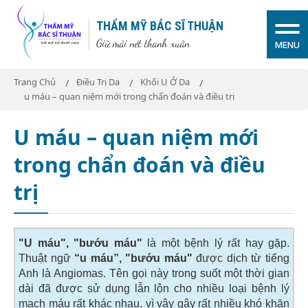
THẨM MỸ BÁC SĨ THUẬN
Giữ mãi nét thanh xuân
MENU
Trang Chủ
Điều Trị Da
Khối U Ở Da
u máu – quan niệm mới trong chẩn đoán và điều trị
U máu – quan niệm mới
trong chẩn đoán và điều
trị
"U máu", "bướu máu"
là một bệnh lý rất hay gặp.
Thuật ngữ
“u máu”, "bướu máu"
được dịch từ tiếng
Anh là Angiomas. Tên gọi này trong suốt một thời gian
dài đã được sử dụng lẫn lộn cho nhiều loại bệnh lý
mạch máu rất khác nhau, vì vậy gây rất nhiều khó khăn