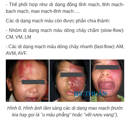
- Thể phối hợp như dị dạng động tĩnh mạch, tĩnh mạch-
bạch mạch, mao mạch-tĩnh mạch….
Các dị dạng mạch máu còn được phân chia thành:
- Nhóm dị dạng mạch máu dòng chảy chậm (slow-flow):
CM, VM, LM
- Các dị dạng mạch máu dòng chảy nhanh (fast-flow): AM,
AVM, AVF.
Hình 6. Hình ảnh lâm sàng các dị dạng mao mạch (trước
kia hay gọi là "u máu phẳng" hoặc "vết rượu vang").