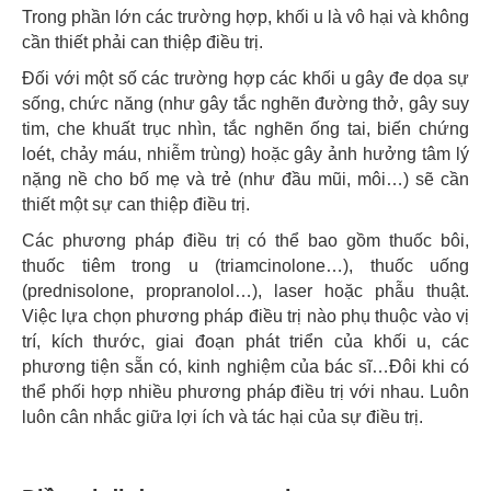
Trong phần lớn các trường hợp, khối u là vô hại và không
cần thiết phải can thiệp điều trị.
Đối với một số các trường hợp các khối u gây đe dọa sự
sống, chức năng (như gây tắc nghẽn đường thở, gây suy
tim, che khuất trục nhìn, tắc nghẽn ống tai, biến chứng
loét, chảy máu, nhiễm trùng) hoặc gây ảnh hưởng tâm lý
nặng nề cho bố mẹ và trẻ (như đầu mũi, môi…) sẽ cần
thiết một sự can thiệp điều trị.
Các phương pháp điều trị có thể bao gồm thuốc bôi,
thuốc tiêm trong u (triamcinolone…), thuốc uống
(prednisolone, propranolol…), laser hoặc phẫu thuật.
Việc lựa chọn phương pháp điều trị nào phụ thuộc vào vị
trí, kích thước, giai đoạn phát triển của khối u, các
phương tiện sẵn có, kinh nghiệm của bác sĩ…Đôi khi có
thể phối hợp nhiều phương pháp điều trị với nhau. Luôn
luôn cân nhắc giữa lợi ích và tác hại của sự điều trị.