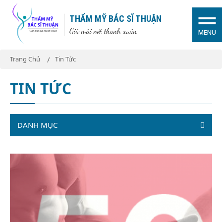
THẨM MỸ BÁC SĨ THUẬN
Giữ mãi nét thanh xuân
MENU
Trang Chủ
Tin Tức
TIN TỨC
DANH MỤC