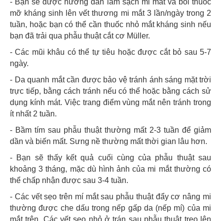
- Bạn sẽ được hướng dẫn làm sạch mi mắt và bôi thuốc
mỡ kháng sinh lên vết thương mi mắt 3 lần/ngày trong 2
tuần, hoặc bạn có thể cần thuốc nhỏ mắt kháng sinh nếu
bạn đã trải qua phẫu thuật cắt cơ Müller.
- Các mũi khâu có thể tự tiêu hoặc được cắt bỏ sau 5-7
ngày.
- Da quanh mắt cần được bảo vệ tránh ánh sáng mặt trời
trực tiếp, bằng cách tránh nếu có thể hoặc bằng cách sử
dụng kính mát. Việc trang điểm vùng mắt nên tránh trong
ít nhất 2 tuần.
- Bầm tím sau phẫu thuật thường mất 2-3 tuần để giảm
dần và biến mất. Sưng nề thường mất thời gian lâu hơn.
- Bạn sẽ thấy kết quả cuối cùng của phẫu thuật sau
khoảng 3 tháng, mặc dù hình ảnh của mi mắt thường có
thể chấp nhận được sau 3-4 tuần.
- Các vết sẹo trên mí mắt sau phẫu thuật đẩy cơ nâng mi
thường được che dấu trong nếp gấp da (nếp mí) của mi
mắt trên. Các vết sẹo nhỏ ở trán sau phẫu thuật treo lên