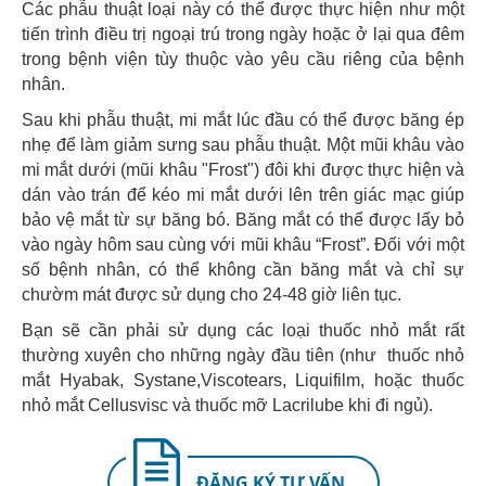
Các phẫu thuật loại này có thể được thực hiện như một
tiến trình điều trị ngoại trú trong ngày hoặc ở lại qua đêm
trong bệnh viện tùy thuộc vào yêu cầu riêng của bệnh
nhân.
Sau khi phẫu thuật, mi mắt lúc đầu có thể được băng ép
nhẹ để làm giảm sưng sau phẫu thuật. Một mũi khâu vào
mi mắt dưới (mũi khâu "Frost") đôi khi được thực hiện và
dán vào trán để kéo mi mắt dưới lên trên giác mạc giúp
bảo vệ mắt từ sự băng bó. Băng mắt có thể được lấy bỏ
vào ngày hôm sau cùng với mũi khâu “Frost”. Đối với một
số bệnh nhân, có thể không cần băng mắt và chỉ sự
chườm mát được sử dụng cho 24-48 giờ liên tục.
Bạn sẽ cần phải sử dụng các loại thuốc nhỏ mắt rất
thường xuyên cho những ngày đầu tiên (như thuốc nhỏ
mắt Hyabak, Systane,Viscotears, Liquifilm, hoặc thuốc
nhỏ mắt Cellusvisc và thuốc mỡ Lacrilube khi đi ngủ).
ĐĂNG KÝ TƯ VẤN