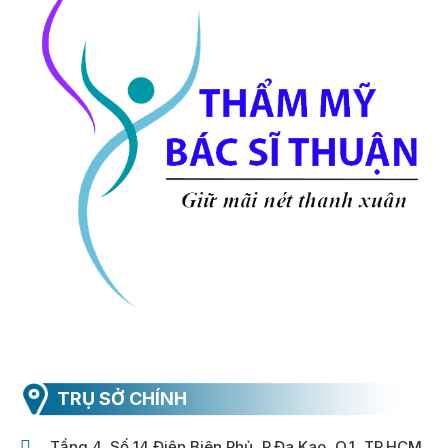
TRỤ SỞ CHÍNH
Tầng 4, Số 14 Điện Biên Phủ, P.Đa Kao, Q.1, TP.HCM