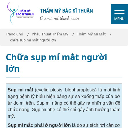
THẨM MỸ BÁC SĨ THUẬN
Giữ mãi nét thanh xuân
MENU
Trang Chủ
Phẩu Thuật Thẩm Mỹ
Thẩm Mỹ Mí Mắt
chữa sụp mí mắt người lớn
Chữa sụp mí mắt người
lớn
Sụp mi mắt
(eyelid ptosis, blepharoptosis) là một tình
trạng bệnh lý biểu hiện bằng sự sa xuống thấp của bờ
tự do mi trên. Sụp mi nặng có thể gây ra những vấn đề
chức năng. Sụp mi nhẹ có thể chỉ gây ảnh hưởng thẩm
mỹ.
Sụp mi mắc phải
ở người lớn
là do sự tách rời cân cơ