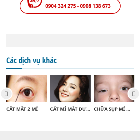
0904 324 275 - 0908 138 673
Các dịch vụ khác
UỐC
CẮT MẮT 2 MÍ
CẮT MÍ MẮT DƯỚI
CHỮA SỤP MÍ MẮT BẨM SINH