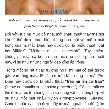
Hình ảnh trước và 6 tháng sau phẫu thuật điều trị sụp mi bên
phải bằng kỹ thuật đẩy cân cơ nâng mi.
Đối với sụp mi mức độ nhẹ, một phẫu thuật thay thế đôi
khi có thể được thực hiện thông qua một vết mổ ở mặt
trong của mi mắt. Điều này được gọi là phẫu thuật
"cắt
cơ Müller"
(“Müller's muscle resection”). Tuy nhiên,
không phải tất cả bệnh nhân thích hợp cho phẫu thuật
này, ví dụ như những người đeo kính áp tròng.
Trong một số rất ít các trường hợp, mi mắt có thể được
gắn vào lông mày để các cơ trán làm nâng mi mắt lên.
Điều này được gọi là phẫu thuật
"treo mi lên cơ trán"
(“brow or frontalis suspension procedure”). Các mi mắt có
thể được treo lên bằng cách sử dụng vật liệu tổng hợp, ví
dụ như một mũi khâu Nylon (Polypropylene), Silastic,
Gortex, hoặc các mô được lấy từ mặt ngoài của đùi (cân