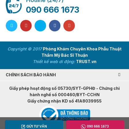
Hotline (24/7)
090 666 1673
Copyright © 2017
Phòng Khám Chuyên Khoa Phẫu Thuật
Thẩm Mỹ Bác Sĩ Thuận
Thiết kế web di động:
TRUST.vn
CHÍNH SÁCH BẢO HÀNH
Giấy phép hoạt động số 05730/SYT-GPHĐ - Chứng chỉ
hành nghề số 000460/BYT-CCHN
Giấy chứng nhận KD số 41A8039955
GỬI TƯ VẤN
090 666 1673