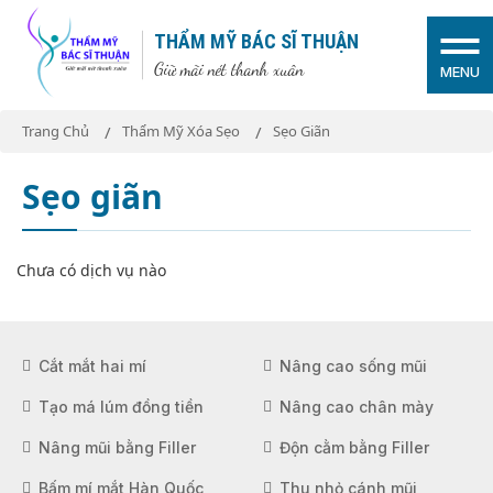
THẨM MỸ BÁC SĨ THUẬN
Giữ mãi nét thanh xuân
MENU
Trang Chủ
Thẩm Mỹ Xóa Sẹo
Sẹo Giãn
Sẹo giãn
Chưa có dịch vụ nào
Cắt mắt hai mí
Nâng cao sống mũi
Tạo má lúm đồng tiền
Nâng cao chân mày
Nâng mũi bằng Filler
Độn cằm bằng Filler
Bấm mí mắt Hàn Quốc
Thu nhỏ cánh mũi