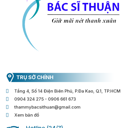
TRỤ SỞ CHÍNH
Tầng 4, Số 14 Điện Biên Phủ, P.Đa Kao, Q.1, TP.HCM
0904 324 275 - 0906 661 673
thammybacsithuan@gmail.com
Xem bản đồ