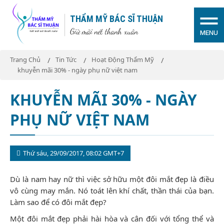
THẨM MỸ BÁC SĨ THUẬN
Giữ mãi nét thanh xuân
MENU
Trang Chủ
Tin Tức
Hoạt Động Thẩm Mỹ
khuyễn mãi 30% - ngày phụ nữ việt nam
KHUYỄN MÃI 30% - NGÀY
PHỤ NỮ VIỆT NAM
Thứ sáu, 29/09/2017, 08:02 GMT+7
Dù là nam hay nữ thì việc sở hữu một đôi mắt đẹp là điều
vô cùng may mắn. Nó toát lên khí chất, thần thái của bạn.
Làm sao để có đôi mắt đẹp?
Một đôi mắt đẹp phải hài hòa và cân đối với tổng thể và