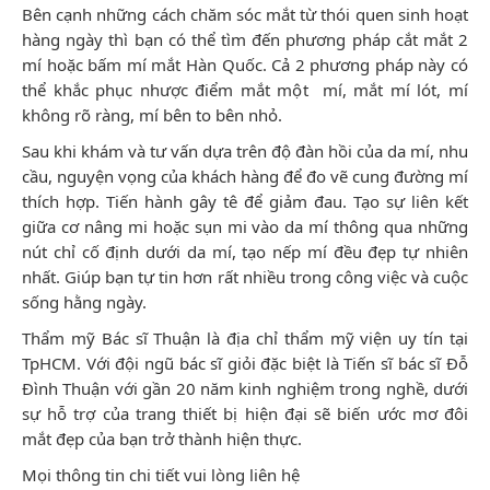
Bên cạnh những cách chăm sóc mắt từ thói quen sinh hoạt
hàng ngày thì bạn có thể tìm đến phương pháp cắt mắt 2
mí hoặc bấm mí mắt Hàn Quốc. Cả 2 phương pháp này có
thể khắc phục nhược điểm mắt một mí, mắt mí lót, mí
không rõ ràng, mí bên to bên nhỏ.
Sau khi khám và tư vấn dựa trên độ đàn hồi của da mí, nhu
cầu, nguyện vọng của khách hàng để đo vẽ cung đường mí
thích hợp. Tiến hành gây tê để giảm đau. Tạo sự liên kết
giữa cơ nâng mi hoặc sụn mi vào da mí thông qua những
nút chỉ cố định dưới da mí, tạo nếp mí đều đẹp tự nhiên
nhất. Giúp bạn tự tin hơn rất nhiều trong công việc và cuộc
sống hằng ngày.
Thẩm mỹ Bác sĩ Thuận là địa chỉ thẩm mỹ viện uy tín tại
TpHCM. Với đội ngũ bác sĩ giỏi đặc biệt là Tiến sĩ bác sĩ Đỗ
Đình Thuận với gần 20 năm kinh nghiệm trong nghề, dưới
sự hỗ trợ của trang thiết bị hiện đại sẽ biến ước mơ đôi
mắt đẹp của bạn trở thành hiện thực.
Mọi thông tin chi tiết vui lòng liên hệ