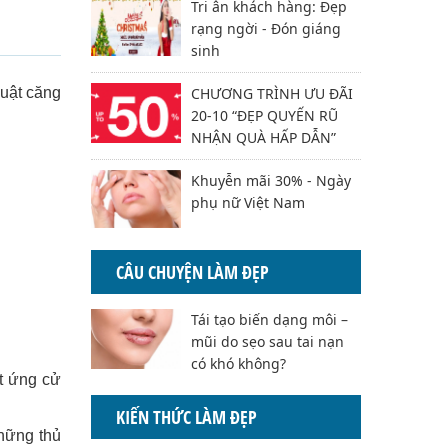
Tri ân khách hàng: Đẹp
rạng ngời - Đón giáng
sinh
CHƯƠNG TRÌNH ƯU ĐÃI
huật căng
20-10 “ĐẸP QUYẾN RŨ
NHẬN QUÀ HẤP DẪN”
Khuyễn mãi 30% - Ngày
phụ nữ Việt Nam
CÂU CHUYỆN LÀM ĐẸP
Tái tạo biến dạng môi –
mũi do sẹo sau tai nạn
có khó không?
ột ứng cử
KIẾN THỨC LÀM ĐẸP
hững thủ