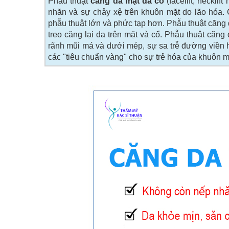
Phẫu thuật
căng da mặt da cổ
(facelift, neckli
nhăn và sự chảy xệ trên khuôn mặt do lão hóa. C
phẫu thuật lớn và phức tạp hơn. Phẫu thuật căng 
treo căng lại da trên mặt và cổ. Phẫu thuật căn
rãnh mũi má và dưới mép, sự sa trễ đường viền h
các "tiêu chuẩn vàng" cho sự trẻ hóa của khuôn m