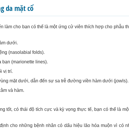
g da mặt cổ
ến làm cho bạn có thể là một ứng cử viên thích hợp cho phẫu t
hàm dưới.
ng (nasolabial folds).
bạn (marionette lines).
vị trí.
ùng mặt dưới, dẫn đến sự sa trễ đường viền hàm dưới (jowls).
 cằm và hàm.
g tốt, có thái độ tích cực và kỳ vọng thực tế, bạn có thể là m
định cho những bệnh nhân có dấu hiệu lão hóa muộn vì có n