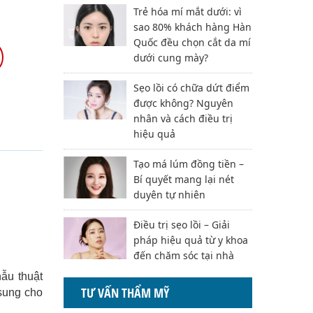
Trẻ hóa mí mắt dưới: vì
sao 80% khách hàng Hàn
Quốc đều chọn cắt da mí
dưới cung mày?
Sẹo lồi có chữa dứt điểm
được không? Nguyên
nhân và cách điều trị
hiệu quả
Tạo má lúm đồng tiền –
Bí quyết mang lại nét
duyên tự nhiên
Điều trị sẹo lồi – Giải
pháp hiệu quả từ y khoa
đến chăm sóc tại nhà
ẫu thuật
TƯ VẤN THẨM MỸ
 sung cho