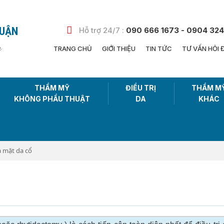
HUẬN
Hỗ trợ 24/7 :
090 666 1673 - 0904 324
n
TRANG CHỦ
GIỚI THIỆU
TIN TỨC
TƯ VẤN HỎI 
THẨM MỸ
ĐIỀU TRỊ
THẨM M
KHÔNG PHẨU THUẬT
DA
KHÁC
 mặt da cổ