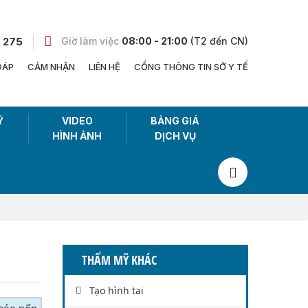
 275
Giờ làm việc
08:00 - 21:00
(T2 đến CN)
ĐÁP
CẢM NHẬN
LIÊN HỆ
CỔNG THÔNG TIN SỞ Y TẾ
Ỹ
VIDEO
BẢNG GIÁ
HÌNH ẢNH
DỊCH VỤ
THẨM MỸ KHÁC
Tạo hình tai