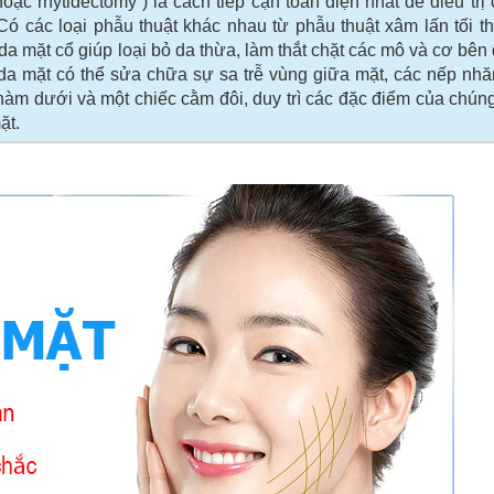
ft hoặc rhytidectomy ) là cách tiếp cận toàn diện nhất để điều trị
ó các loại phẫu thuật khác nhau từ phẫu thuật xâm lấn tối t
da mặt cổ giúp loại bỏ da thừa, làm thắt chặt các mô và cơ bên
g da mặt có thể sửa chữa sự sa trễ vùng giữa mặt, các nếp nh
àm dưới và một chiếc cằm đôi, duy trì các đặc điểm của chún
ặt.