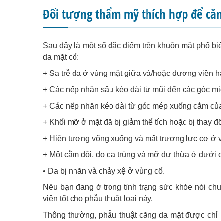
Đối tượng thẩm mỹ thích hợp để căn
Sau đây là một số đặc điểm trên khuôn mặt phổ bi
da mặt cổ:
+ Sa trễ da ở vùng mặt giữa và/hoặc đường viền 
+ Các nếp nhăn sâu kéo dài từ mũi đến các góc miệ
+ Các nếp nhăn kéo dài từ góc mép xuống cằm của 
+ Khối mỡ ở mặt đã bị giảm thể tích hoặc bị thay đổi 
+ Hiện tượng võng xuống và mất trương lực cơ ở v
+ Một cằm đôi, do da trùng và mỡ dư thừa ở dưới
• Da bị nhăn và chảy xệ ở vùng cổ.
Nếu bạn đang ở trong tình trạng sức khỏe nói chun
viên tốt cho phẫu thuật loại này.
Thông thường, phẫu thuật căng da mặt được chỉ 