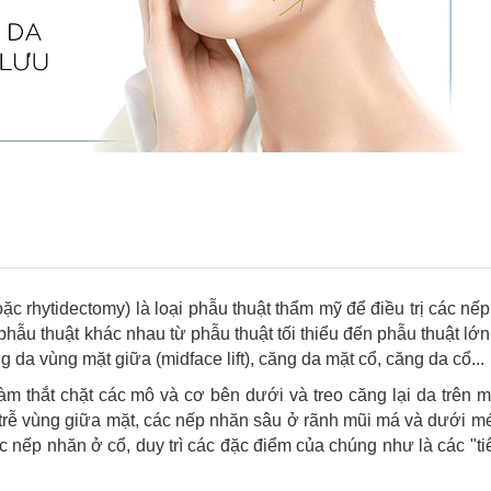
 hoặc rhytidectomy) là loại phẫu thuật thẩm mỹ để điều trị các nế
phẫu thuật khác nhau từ phẫu thuật tối thiểu đến phẫu thuật lớ
 da vùng mặt giữa (midface lift), căng da mặt cổ, căng da cổ...
àm thắt chặt các mô và cơ bên dưới và treo căng lại da trên m
trễ vùng giữa mặt, các nếp nhăn sâu ở rãnh mũi má và dưới m
c nếp nhăn ở cổ, duy trì các đặc điểm của chúng như là các "t