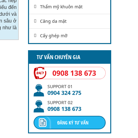
 các nếp
Thẩm mỹ khuôn mặt
hiểu đến
 dưới và
ăn sâu ở
Căng da mặt
g như là
Cấy ghép mỡ
TƯ VẤN CHUYÊN GIA
0908 138 673
SUPPORT 01
0904 324 275
SUPPORT 02
0908 138 673
ĐĂNG KÝ TƯ VẤN