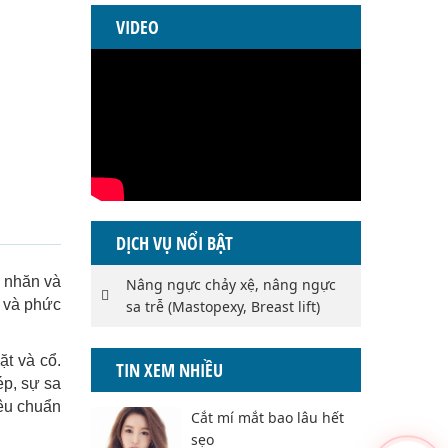
VIDEO
DỊCH VỤ NỔI BẬT
p nhăn và
Nâng ngực chảy xệ, nâng ngực
n và phức
sa trễ (Mastopexy, Breast lift)
ặt và cổ.
TIN XEM NHIỀU
ép, sự sa
iêu chuẩn
Cắt mí mắt bao lâu hết
sẹo