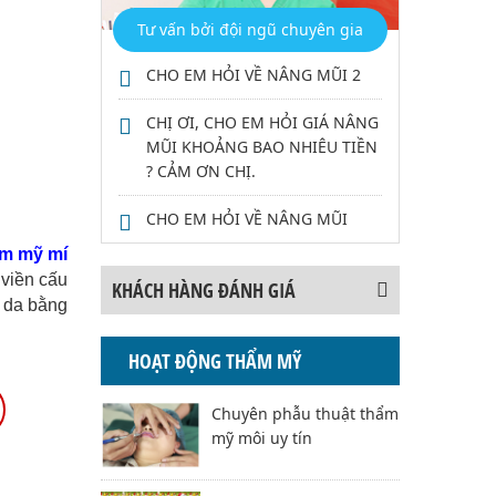
Tư vấn bởi đội ngũ chuyên gia
CHO EM HỎI VỀ NÂNG MŨI 2
CHỊ ƠI, CHO EM HỎI GIÁ NÂNG
MŨI KHOẢNG BAO NHIÊU TIỀN
? CẢM ƠN CHỊ.
CHO EM HỎI VỀ NÂNG MŨI
ẩm mỹ mí
 viền cấu
KHÁCH HÀNG ĐÁNH GIÁ
t da bằng
HOẠT ĐỘNG THẨM MỸ
Chuyên phẫu thuật thẩm
mỹ môi uy tín