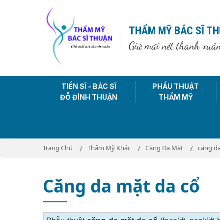
THẨM MỸ BÁC SĨ T
Giữ mãi nét thanh xuâ
TIẾN SĨ - BÁC SĨ
PHẨU THUẬT
ĐỖ ĐÌNH THUẬN
THẨM MỸ
Trang Chủ
Thẩm Mỹ Khác
Căng Da Mặt
căng da
Căng da mặt da cổ