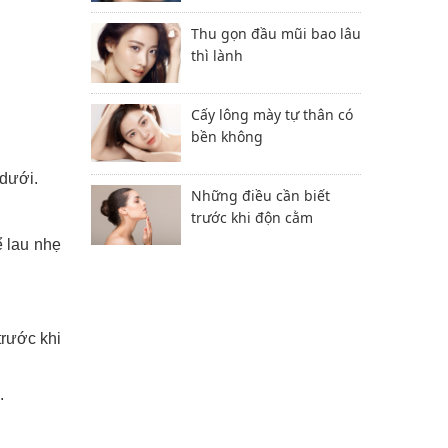
Thu gọn đầu mũi bao lâu
thì lành
Cấy lông mày tự thân có
bền không
dưới.
Những điều cần biết
trước khi độn cằm
 lau nhẹ
trước khi
.