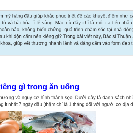
ẩm mỹ hàng đầu giúp khắc phục triệt để các khuyết điểm như 
tú và hài hòa tỉ lệ vàng. Mặc dù đây chỉ là một ca tiểu phẫu
àn hảo, không biến chứng, quá trình chăm sóc tại nhà đóng 
au khi độn cằm nên kiêng gì? Trong bài viết này, Bác sĩ Thuận
khoa, giúp vết thương nhanh lành và dáng cằm vào form đẹp 
iêng gì trong ăn uống
 thương và nguy cơ hình thành sẹo. Dưới đây là danh sách nh
g ít nhất 7 ngày đầu (thậm chí là 1 tháng đối với người cơ địa 