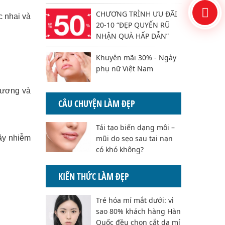
CHƯƠNG TRÌNH ƯU ĐÃI
c nhai và
20-10 “ĐẸP QUYẾN RŨ
NHẬN QUÀ HẤP DẪN”
Khuyễn mãi 30% - Ngày
phụ nữ Việt Nam
 xương và
CÂU CHUYỆN LÀM ĐẸP
Tái tạo biến dạng môi –
ây nhiễm
mũi do sẹo sau tai nạn
có khó không?
KIẾN THỨC LÀM ĐẸP
Trẻ hóa mí mắt dưới: vì
sao 80% khách hàng Hàn
Quốc đều chọn cắt da mí