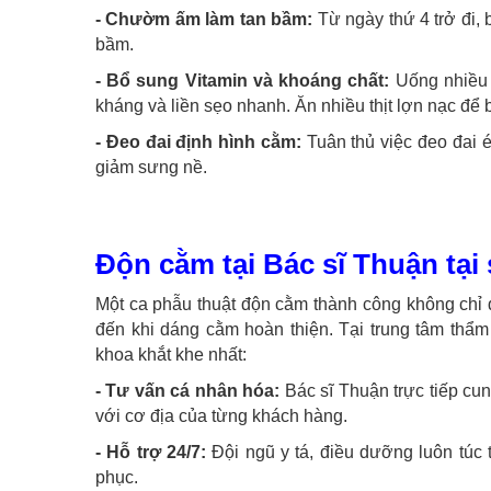
- Chườm ấm làm tan bầm:
Từ ngày thứ 4 trở đi,
bầm.
- Bổ sung Vitamin và khoáng chất:
Uống nhiều n
kháng và liền sẹo nhanh. Ăn nhiều thịt lợn nạc để b
- Đeo đai định hình cằm:
Tuân thủ việc đeo đai é
giảm sưng nề.
Độn cằm tại Bác sĩ Thuận tại 
Một ca phẫu thuật độn cằm thành công không chỉ d
đến khi dáng cằm hoàn thiện. Tại trung tâm thẩ
khoa khắt khe nhất:
- Tư vấn cá nhân hóa:
Bác sĩ Thuận trực tiếp cun
với cơ địa của từng khách hàng.
- Hỗ trợ 24/7:
Đội ngũ y tá, điều dưỡng luôn túc t
phục.