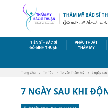
THẨM MỸ BÁC SĨ T
Giữ mãi nét thanh xuâ
TIẾN SĨ - BÁC SĨ
PHẨU THUẬT
ĐỖ ĐÌNH THUẬN
THẨM MỸ
Trang Chủ
Tin Tức
Tư Vấn Thẩm Mỹ
7 ngày sau 
7 NGÀY SAU KHI ĐỘ
Thứ bảy, 30/05/2026, 20:24 GMT+7