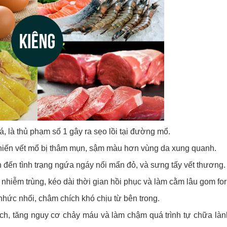
á, là thủ phạm số 1 gây ra sẹo lồi tại đường mổ.
 khiến vết mổ bị thâm mụn, sậm màu hơn vùng da xung quanh.
n đến tình trạng ngứa ngáy nổi mẩn đỏ, và sưng tấy vết thương.
 nhiễm trùng, kéo dài thời gian hồi phục và làm cằm lâu gom fo
 nhức nhối, châm chích khó chịu từ bên trong.
ịch, tăng nguy cơ chảy máu và làm chậm quá trình tự chữa là