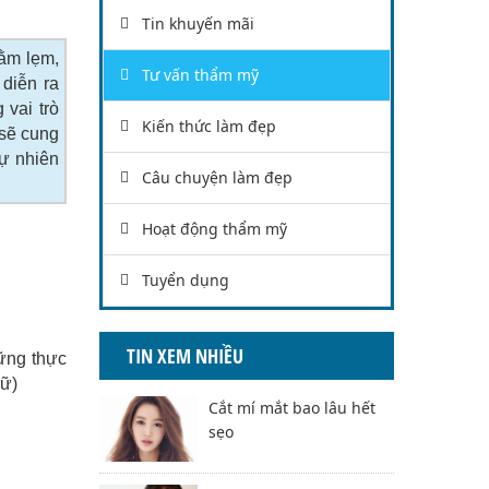
Tin khuyến mãi
cằm lẹm,
Tư vấn thẩm mỹ
 diễn ra
vai trò
Kiến thức làm đẹp
 sẽ cung
tự nhiên
Câu chuyện làm đẹp
Hoạt động thẩm mỹ
Tuyển dụng
TIN XEM NHIỀU
ững thực
dữ)
Cắt mí mắt bao lâu hết
sẹo