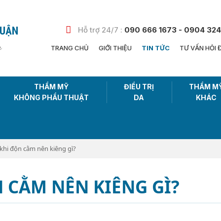
HUẬN
Hỗ trợ 24/7 :
090 666 1673 - 0904 324
n
TRANG CHỦ
GIỚI THIỆU
TIN TỨC
TƯ VẤN HỎI 
THẨM MỸ
ĐIỀU TRỊ
THẨM M
KHÔNG PHẨU THUẬT
DA
KHÁC
khi độn cằm nên kiêng gì?
N CẰM NÊN KIÊNG GÌ?