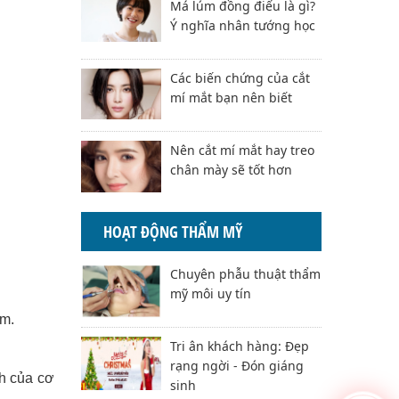
Má lúm đồng điếu là gì?
Ý nghĩa nhân tướng học
Các biến chứng của cắt
mí mắt bạn nên biết
Nên cắt mí mắt hay treo
chân mày sẽ tốt hơn
HOẠT ĐỘNG THẨM MỸ
Chuyên phẫu thuật thẩm
mỹ môi uy tín
rm.
Tri ân khách hàng: Đẹp
rạng ngời - Đón giáng
nh của cơ
sinh