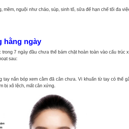
, mềm, nguội như cháo, súp, sinh tố, sữa để hạn chế tối đa việ
g hằng ngày
c trong 7 ngày đầu chưa thể bám chặt hoàn toàn vào cấu trúc
hoạt sau:
g tay nắn bóp xem cằm đã cân chưa. Vi khuẩn từ tay có thể g
m bị xô lệch, mất cân xứng.