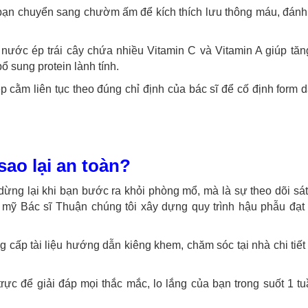
 bạn chuyển sang chườm ấm để kích thích lưu thông máu, đánh
ước ép trái cây chứa nhiều Vitamin C và Vitamin A giúp tăn
ổ sung protein lành tính.
p cằm liên tục theo đúng chỉ định của bác sĩ để cố định form 
sao lại an toàn?
ừng lại khi bạn bước ra khỏi phòng mổ, mà là sự theo dõi sá
m mỹ Bác sĩ Thuận chúng tôi xây dựng quy trình hậu phẫu đạt
g cấp tài liệu hướng dẫn kiêng khem, chăm sóc tại nhà chi tiế
rực để giải đáp mọi thắc mắc, lo lắng của bạn trong suốt 1 tu