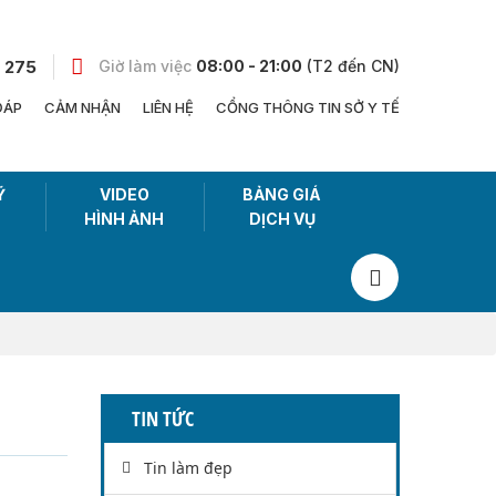
 275
Giờ làm việc
08:00 - 21:00
(T2 đến CN)
ĐÁP
CẢM NHẬN
LIÊN HỆ
CỔNG THÔNG TIN SỞ Y TẾ
Ỹ
VIDEO
BẢNG GIÁ
HÌNH ẢNH
DỊCH VỤ
TIN TỨC
Tin làm đẹp