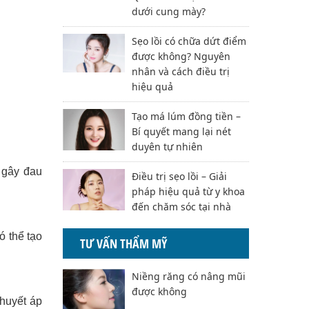
dưới cung mày?
Sẹo lồi có chữa dứt điểm
được không? Nguyên
nhân và cách điều trị
hiệu quả
Tạo má lúm đồng tiền –
Bí quyết mang lại nét
duyên tự nhiên
 gây đau
Điều trị sẹo lồi – Giải
pháp hiệu quả từ y khoa
đến chăm sóc tại nhà
ó thể tạo
TƯ VẤN THẨM MỸ
Niềng răng có nâng mũi
được không
 huyết áp