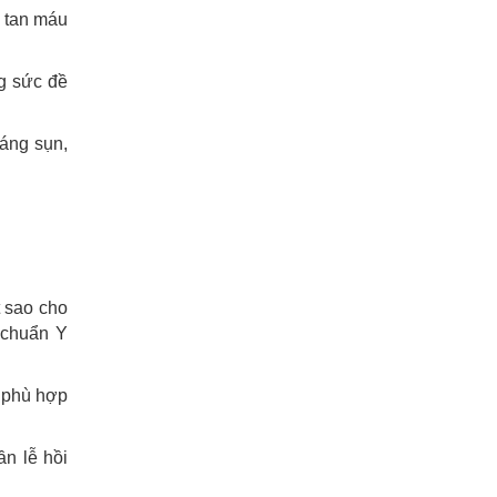
 tan máu
g sức đề
dáng sụn,
t sao cho
 chuẩn Y
t phù hợp
ần lễ hồi