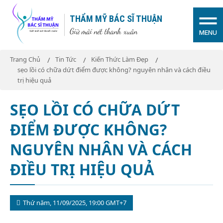
THẨM MỸ BÁC SĨ THUẬN
Giữ mãi nét thanh xuân
MENU
Trang Chủ
Tin Tức
Kiến Thức Làm Đẹp
sẹo lồi có chữa dứt điểm được không? nguyên nhân và cách điều
trị hiệu quả
SẸO LỒI CÓ CHỮA DỨT
ĐIỂM ĐƯỢC KHÔNG?
NGUYÊN NHÂN VÀ CÁCH
ĐIỀU TRỊ HIỆU QUẢ
Thứ năm, 11/09/2025, 19:00 GMT+7