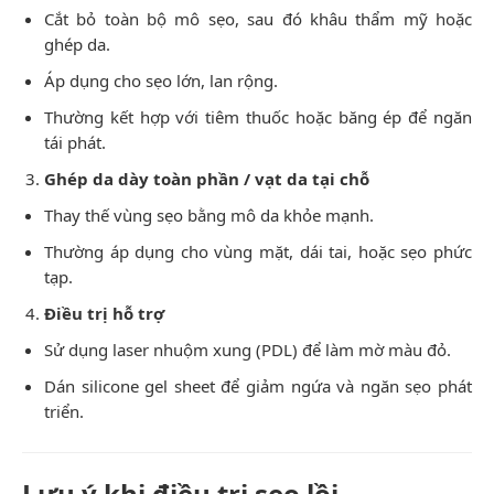
Cắt bỏ toàn bộ mô sẹo, sau đó khâu thẩm mỹ hoặc
ghép da.
Áp dụng cho sẹo lớn, lan rộng.
Thường kết hợp với tiêm thuốc hoặc băng ép để ngăn
tái phát.
Ghép da dày toàn phần / vạt da tại chỗ
Thay thế vùng sẹo bằng mô da khỏe mạnh.
Thường áp dụng cho vùng mặt, dái tai, hoặc sẹo phức
tạp.
Điều trị hỗ trợ
Sử dụng laser nhuộm xung (PDL) để làm mờ màu đỏ.
Dán silicone gel sheet để giảm ngứa và ngăn sẹo phát
triển.
Lưu ý khi điều trị sẹo lồi