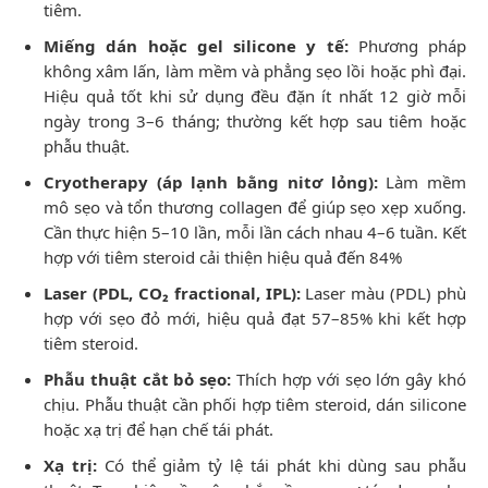
tiêm.
Miếng dán hoặc gel silicone y tế:
Phương pháp
không xâm lấn, làm mềm và phẳng sẹo lồi hoặc phì đại.
Hiệu quả tốt khi sử dụng đều đặn ít nhất 12 giờ mỗi
ngày trong 3–6 tháng; thường kết hợp sau tiêm hoặc
phẫu thuật.
Cryotherapy (áp lạnh bằng nitơ lỏng):
Làm mềm
mô sẹo và tổn thương collagen để giúp sẹo xẹp xuống.
Cần thực hiện 5–10 lần, mỗi lần cách nhau 4–6 tuần. Kết
hợp với tiêm steroid cải thiện hiệu quả đến 84%
Laser (PDL, CO₂ fractional, IPL):
Laser màu (PDL) phù
hợp với sẹo đỏ mới, hiệu quả đạt 57–85% khi kết hợp
tiêm steroid.
Phẫu thuật cắt bỏ sẹo:
Thích hợp với sẹo lớn gây khó
chịu. Phẫu thuật cần phối hợp tiêm steroid, dán silicone
hoặc xạ trị để hạn chế tái phát.
Xạ trị:
Có thể giảm tỷ lệ tái phát khi dùng sau phẫu