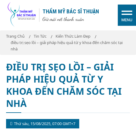
THẨM MỸ BÁC SĨ THUẬN
Giữ mãi nét thanh xuân
MENU
Trang Chủ
Tin Tức
Kiến Thức Làm Đẹp
điều trị sẹo lồi – giải pháp hiệu quả từ y khoa đến chăm sóc tại
nhà
ĐIỀU TRỊ SẸO LỒI – GIẢI
PHÁP HIỆU QUẢ TỪ Y
KHOA ĐẾN CHĂM SÓC TẠI
NHÀ
Thứ sáu, 15/08/2025, 07:00 GMT+7