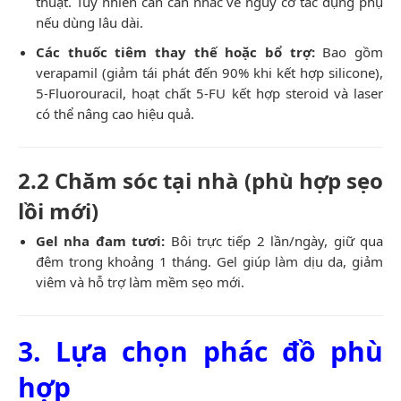
thuật. Tuy nhiên cần cân nhắc về nguy cơ tác dụng phụ
nếu dùng lâu dài.
Các thuốc tiêm thay thế hoặc bổ trợ:
Bao gồm
verapamil (giảm tái phát đến 90% khi kết hợp silicone),
5-Fluorouracil, hoạt chất 5-FU kết hợp steroid và laser
có thể nâng cao hiệu quả.
2.2 Chăm sóc tại nhà (phù hợp sẹo
lồi mới)
Gel nha đam tươi:
Bôi trực tiếp 2 lần/ngày, giữ qua
đêm trong khoảng 1 tháng. Gel giúp làm dịu da, giảm
viêm và hỗ trợ làm mềm sẹo mới.
3. Lựa chọn phác đồ phù
hợp