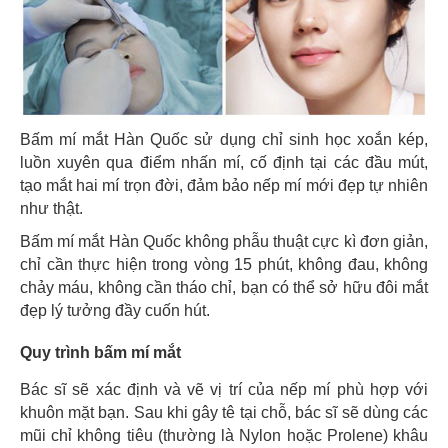
Bấm mí mắt Hàn Quốc sử dụng chỉ sinh học xoắn kép,
luồn xuyên qua điểm nhấn mí, cố định tại các đầu mút,
tạo mắt hai mí trọn đời, đảm bảo nếp mí mới đẹp tự nhiên
như thật.
Bấm mí mắt Hàn Quốc không phẫu thuật cực kì đơn giản,
chỉ cần thực hiện trong vòng 15 phút, không đau, không
chảy máu, không cần tháo chỉ, bạn có thể sở hữu đôi mắt
đẹp lý tưởng đầy cuốn hút.
Quy trình bấm mí mắt
Bác sĩ sẽ xác định và vẽ vị trí của nếp mí phù hợp với
khuôn mặt bạn. Sau khi gây tê tại chỗ, bác sĩ sẽ dùng các
mũi chỉ không tiêu (thường là Nylon hoặc Prolene) khâu