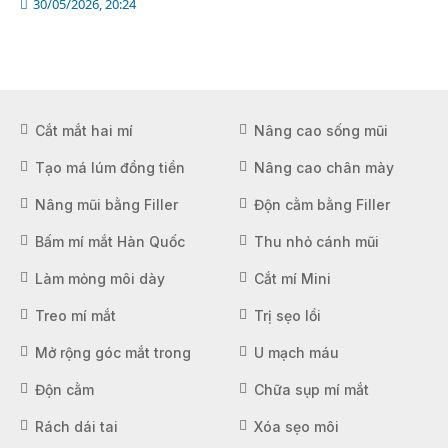
30/05/2026, 20:24
Cắt mắt hai mí
Nâng cao sống mũi
Tạo má lúm đồng tiền
Nâng cao chân mày
Nâng mũi bằng Filler
Độn cằm bằng Filler
Bấm mí mắt Hàn Quốc
Thu nhỏ cánh mũi
Làm mỏng môi dày
Cắt mí Mini
Treo mí mắt
Trị sẹo lồi
Mở rộng góc mắt trong
U mạch máu
Độn cằm
Chữa sụp mí mắt
Rách dái tai
Xóa sẹo môi