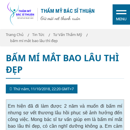
THẨM MỸ BÁC SĨ THUẬN
Giữ mãi nét thanh xuân
MENU
Trang Chủ
Tin Tức
Tư Vấn Thẩm Mỹ
bấm mí mắt bao lâu thì đẹp
BẤM MÍ MẮT BAO LÂU THÌ
ĐẸP
Thứ năm, 11/10/2018, 22:20 GMT+7
Em hiện đã đi làm được 2 năm và muốn đi bấm mí
nhưng sợ vết thương lâu hồi phục sẽ ảnh hưởng đến
công việc. Mong bác sĩ tư vấn giúp em là bấm mí mắt
bao lâu thì đẹp, có cần nghĩ dưỡng không ạ. Em cảm