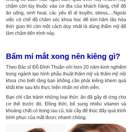
chậm còn tùy thuộc vào cơ địa của khách hàng, chế độ
ăn uống, sinh hoạt, các yếu tố di truyền, stress,…Ngoài
việc có chế độ chăm sóc khoa học để kìm hãm lão hóa
thời gian thì còn một cách duy nhất là dùng thẩm mỹ để
làm chậm tiến trình nảy.
Bấm mí mắt xong nên kiêng gì?
Theo Bác sĩ Đỗ Đình Thuận với hơn 20 năm kinh nghiệm
trong ngành tạo hình phẫu thuật thẩm mỹ và thẩm mỹ nội
khoa cho biết rằng bạn không cần phải kiêng khem quá
khắt khe sau khi thực hiện nhấn mí vĩnh viễn.
Bạn chỉ cần tránh những loại thức ăn đã gây dị ứng cho
cơ thể trước đó. Đồng thời, bổ sung nhiều vitamin và
khoáng chất có trong rau củ, trái cây để thúc đẩy quá trình
bình phục của mắt được nhanh chóng.