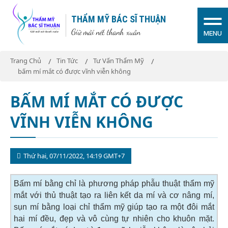
THẨM MỸ BÁC SĨ THUẬN
Giữ mãi nét thanh xuân
MENU
Trang Chủ
Tin Tức
Tư Vấn Thẩm Mỹ
bấm mí mắt có được vĩnh viễn không
BẤM MÍ MẮT CÓ ĐƯỢC
VĨNH VIỄN KHÔNG
Thứ hai, 07/11/2022, 14:19 GMT+7
Bấm mí bằng chỉ là phương pháp phẫu thuật thẩm mỹ
mắt với thủ thuật tạo ra liên kết da mí và cơ nâng mí,
sụn mí bằng loại chỉ thẩm mỹ giúp tạo ra một đôi mắt
hai mí đều, đẹp và vô cùng tự nhiên cho khuôn mặt.