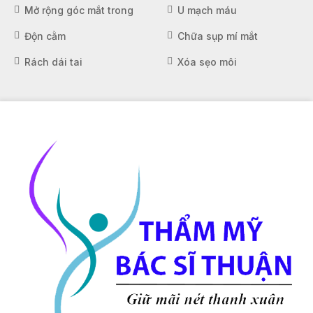
Mở rộng góc mắt trong
U mạch máu
Độn cằm
Chữa sụp mí mắt
Rách dái tai
Xóa sẹo môi