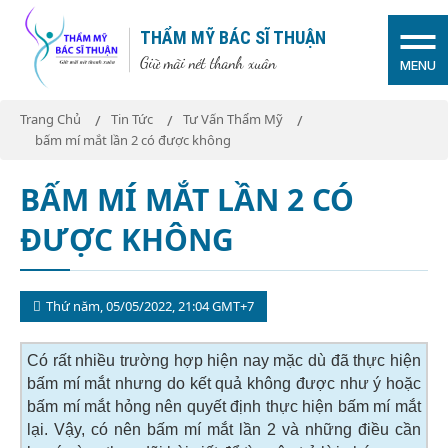
THẨM MỸ BÁC SĨ THUẬN
Giữ mãi nét thanh xuân
MENU
Trang Chủ
Tin Tức
Tư Vấn Thẩm Mỹ
bấm mí mắt lần 2 có được không
BẤM MÍ MẮT LẦN 2 CÓ
ĐƯỢC KHÔNG
Thứ năm, 05/05/2022, 21:04 GMT+7
Có rất nhiều trường hợp hiện nay mặc dù đã thực hiện
bấm mí mắt nhưng do kết quả không được như ý hoặc
bấm mí mắt hỏng nên quyết định thực hiện bấm mí mắt
lại. Vậy, có nên bấm mí mắt lần 2 và những điều cần