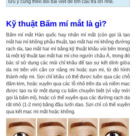
lưu ý cùng theo dõi bài viết để tìm câu trả lời nhé.
Kỹ thuật Bấm mí mắt là gì?
Bấm mí mắt Hàn quốc hay nhấn mí mắt (còn gọi là tạo
mắt hai mí không phẫu thuật, tạo mắt hai mí không đường
rạch da, tạo mắt hai mí bằng kỹ thuật khâu vùi bên trong)
là một kỹ thuật tạo mắt hai mí cho người châu Á, trong đó
bác sĩ sử dụng các mũi chỉ khâu để tạo sự kết dính giữa
da mi trên với cân cơ nâng mi hoặc sụn mi, từ đó hình
thành nếp mi. Sợi chỉ khâu có thể được luồn qua các chỗ
đâm kim, hoặc xuyên qua các lỗ nhỏ trên da và niêm mạc
được tạo ra từ một dụng cụ bấm chuyên biệt (vì vậy mới
gọi là bấm mí), hoặc có thể xuyên qua các đường rạch da
rất nhỏ (1-2 mm) bằng đầu lưỡi dao. Sợi chỉ có thể xuyên
qua kết mạc mi mắt hoặc không.