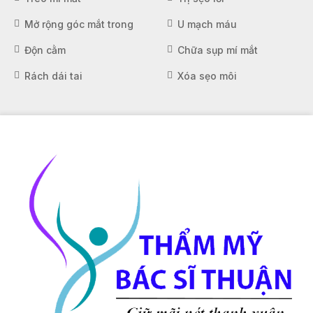
Mở rộng góc mắt trong
U mạch máu
Độn cằm
Chữa sụp mí mắt
Rách dái tai
Xóa sẹo môi