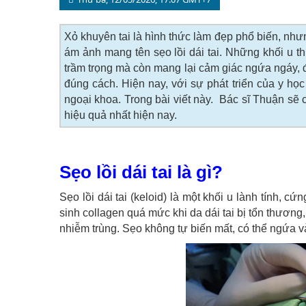
Xỏ khuyên tai là hình thức làm đẹp phổ biến, như
ám ảnh mang tên sẹo lồi dái tai. Những khối u t
trầm trọng mà còn mang lại cảm giác ngứa ngáy, đau
đúng cách. Hiện nay, với sự phát triển của y học
ngoại khoa. Trong bài viết này. Bác sĩ Thuận sẽ cu
hiệu quả nhất hiện nay.
Sẹo lồi dái tai là gì?
Sẹo lồi dái tai (keloid) là một khối u lành tính, c
sinh collagen quá mức khi da dái tai bị tổn thương
nhiễm trùng. Sẹo không tự biến mất, có thể ngứa 