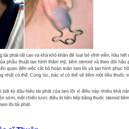
g tái phát rất cao và khá khó khăn để loại bỏ vĩnh viễn, hầu hết
của phẫu thuật tạo hình thẩm mỹ, tiêm steroid và theo dõi hậu
iên quan đến việc cắt bỏ hoàn toàn sẹo lồi và tạo hình phục hồ
 nhất có thể. Cùng lúc, bác sĩ có thể sẽ tiêm một liều thuốc s
i bất kỳ dấu hiệu tái phát của sẹo lồi vì điều này nhiều khả nă
iện sớm, một chiến lược điều trị liên tiếp bằng thuốc steroid tiê
ẹo lồi tái phát.