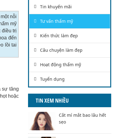
Tin khuyến mãi
 một nỗi
Tư vấn thẩm mỹ
 thẩm mỹ
điều trị
Kiến thức làm đẹp
khoa đến
 lồi tai
Câu chuyện làm đẹp
Hoạt động thẩm mỹ
Tuyển dụng
a sự tăng
nhọt hoặc
TIN XEM NHIỀU
Cắt mí mắt bao lâu hết
sẹo