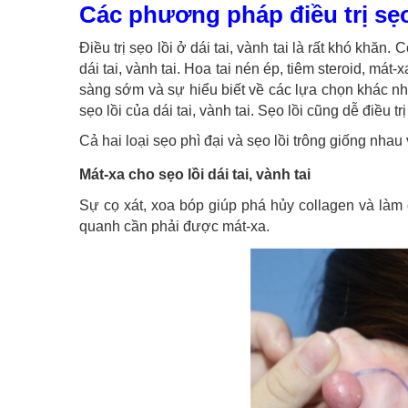
Các phương pháp điều trị sẹo 
Điều trị sẹo lồi ở dái tai, vành tai là rất khó khă
dái tai, vành tai. Hoa tai nén ép, tiêm steroid, mát-x
sàng sớm và sự hiểu biết về các lựa chọn khác nha
sẹo lồi của dái tai, vành tai. Sẹo lồi cũng dễ điều 
Cả hai loại sẹo phì đại và sẹo lồi trông giống nh
Mát-xa cho sẹo lồi dái tai, vành tai
Sự cọ xát, xoa bóp giúp phá hủy collagen và là
quanh cần phải được mát-xa.