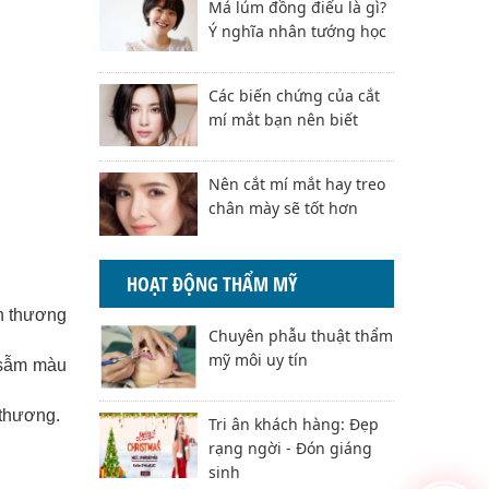
Má lúm đồng điếu là gì?
Ý nghĩa nhân tướng học
Các biến chứng của cắt
mí mắt bạn nên biết
Nên cắt mí mắt hay treo
chân mày sẽ tốt hơn
HOẠT ĐỘNG THẨM MỸ
ổn thương
Chuyên phẫu thuật thẩm
mỹ môi uy tín
 sẫm màu
 thương.
Tri ân khách hàng: Đẹp
rạng ngời - Đón giáng
sinh