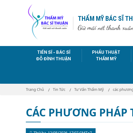
THẨM MỸ BÁC SĨ T
Giữ mãi nét thanh xuâ
TIẾN SĨ - BÁC SĨ
PHẨU THUẬT
ĐỖ ĐÌNH THUẬN
THẨM MỸ
Trang Chủ
Tin Tức
Tư Vấn Thẩm Mỹ
các phương 
CÁC PHƯƠNG PHÁP TR
Thứ ba, 12/05/2026, 17:07 GMT+7