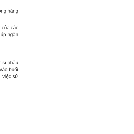
động hàng
t của các
giúp ngăn
c sĩ phẫu
 vào buổi
 việc sử