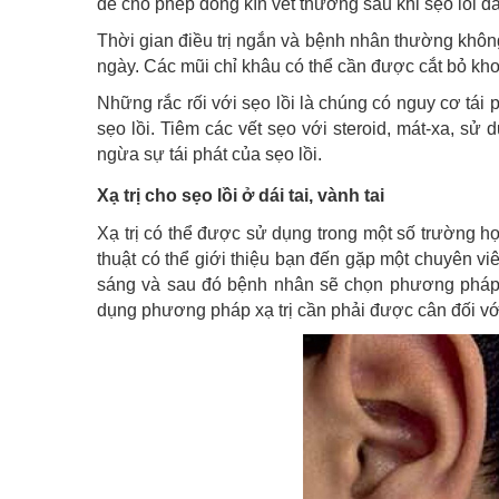
để cho phép đóng kín vết thương sau khi sẹo lồi đ
Thời gian điều trị ngắn và bệnh nhân thường khôn
ngày. Các mũi chỉ khâu có thể cần được cắt bỏ kho
Những rắc rối với sẹo lồi là chúng có nguy cơ tái 
sẹo lồi. Tiêm các vết sẹo với steroid, mát-xa, sử 
ngừa sự tái phát của sẹo lồi.
Xạ trị cho sẹo lồi ở dái tai, vành tai
Xạ trị có thể được sử dụng trong một số trường hợp
thuật có thể giới thiệu bạn đến gặp một chuyên vi
sáng và sau đó bệnh nhân sẽ chọn phương pháp đ
dụng phương pháp xạ trị cần phải được cân đối với 