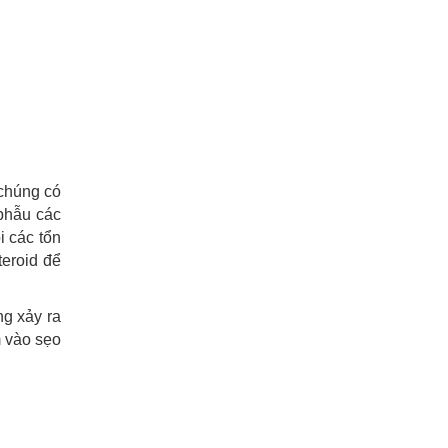
 chúng có
 phẫu các
i các tổn
teroid để
ng xảy ra
m vào sẹo