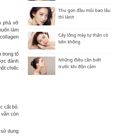
Thu gọn đầu mũi bao lâu
thì lành
h phá vỡ
 muốn làm
Cấy lông mày tự thân có
 collagen
bền không
 trong tổ
Những điều cần biết
được đánh
trước khi độn cằm
một chiếc
c cắt bỏ.
 vẫn còn
c sử dụng