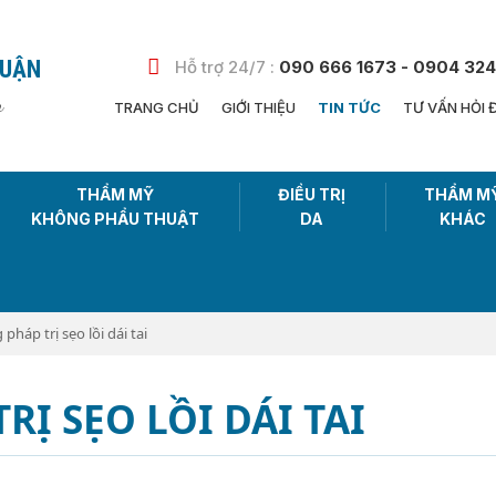
HUẬN
Hỗ trợ 24/7 :
090 666 1673 - 0904 324
n
TRANG CHỦ
GIỚI THIỆU
TIN TỨC
TƯ VẤN HỎI 
THẨM MỸ
ĐIỀU TRỊ
THẨM M
KHÔNG PHẨU THUẬT
DA
KHÁC
pháp trị sẹo lồi dái tai
Ị SẸO LỒI DÁI TAI