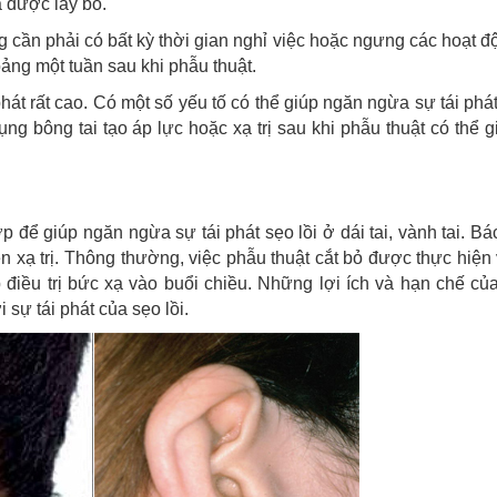
ã được lấy bỏ.
g cần phải có bất kỳ thời gian nghỉ việc hoặc ngưng các hoạt 
ảng một tuần sau khi phẫu thuật.
phát rất cao. Có một số yếu tố có thể giúp ngăn ngừa sự tái phá
dụng bông tai tạo áp lực hoặc xạ trị sau khi phẫu thuật có thể 
 để giúp ngăn ngừa sự tái phát sẹo lồi ở dái tai, vành tai. Bá
ên xạ trị. Thông thường, việc phẫu thuật cắt bỏ được thực hiện
iều trị bức xạ vào buổi chiều. Những lợi ích và hạn chế của
sự tái phát của sẹo lồi.