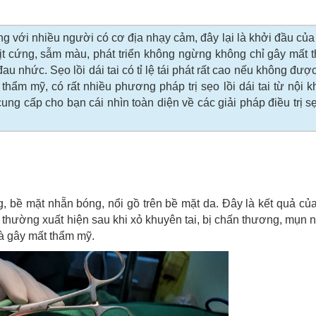
ng với nhiều người có cơ địa nhạy cảm, đây lại là khởi đầu của
hịt cứng, sẫm màu, phát triển không ngừng không chỉ gây mất
 nhức. Sẹo lồi dái tai có tỉ lệ tái phát rất cao nếu không được 
 thẩm mỹ, có rất nhiều phương pháp trị sẹo lồi dái tai từ nội 
ng cấp cho bạn cái nhìn toàn diện về các giải pháp điều trị sẹo
ứng, bề mặt nhẵn bóng, nổi gồ trên bề mặt da. Đây là kết quả củ
, thường xuất hiện sau khi xỏ khuyên tai, bị chấn thương, mụn 
và gây mất thẩm mỹ.