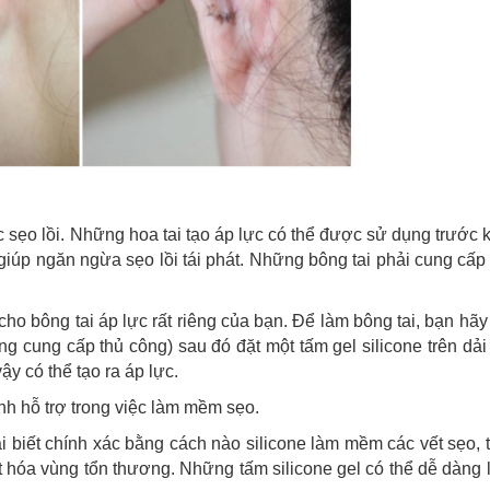
 sẹo lồi. Những hoa tai tạo áp lực có thể được sử dụng trước k
giúp ngăn ngừa sẹo lồi tái phát. Những bông tai phải cung cấp 
cho bông tai áp lực rất riêng của bạn. Để làm bông tai, bạn hã
 cung cấp thủ công) sau đó đặt một tấm gel silicone trên dải 
ậy có thể tạo ra áp lực.
h hỗ trợ trong việc làm mềm sẹo.
i biết chính xác bằng cách nào silicone làm mềm các vết sẹo, 
at hóa vùng tổn thương. Những tấm silicone gel có thể dễ dàng