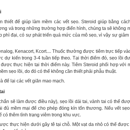
i
ần thiết để giúp làm mềm các vết sẹo. Steroid giúp bằng các
thương và trong những trường hợp điển hình, chúng ta sẽ không
o phì đại, có sự phát triển quá mức của mô sẹo, vì vậy sự giảm
alog, Kenacort, Kcort.... Thuốc thường được tiêm trực tiếp vào
c dự kiến trong 3-4 tuần tiếp theo. Tại thời điểm đó, sẹo lồi 
ể được thực hiện tại thời điểm này. Tiêm Steroid phối hợp với 
ềm sẹo lồi, do đó có thể không cần thiết phải phẫu thuật.
à để lại các vết giãn mao mạch.
tai
hắn sẽ làm được điều này), sẹo lồi dái tai, vành tai có thể đượ
i đủ mềm mại để cho phép đóng kín tổn thương. Nếu vết sẹo
ể có thêm tình trạng viêm trong khu vực.
 được thực hiện dưới gây tê tại chỗ. Một vạt da nhỏ có thể đượ