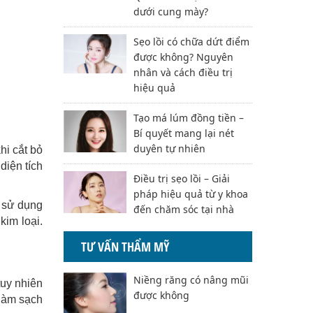
dưới cung mày?
Sẹo lồi có chữa dứt điểm
được không? Nguyên
nhân và cách điều trị
hiệu quả
Tạo má lúm đồng tiền –
Bí quyết mang lại nét
duyên tự nhiên
hi cắt bỏ
diện tích
Điều trị sẹo lồi – Giải
pháp hiệu quả từ y khoa
y sử dụng
đến chăm sóc tại nhà
kim loại.
TƯ VẤN THẨM MỸ
Niềng răng có nâng mũi
tuy nhiên
được không
 làm sạch