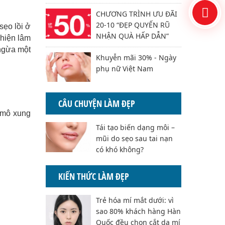
CHƯƠNG TRÌNH ƯU ĐÃI
20-10 “ĐẸP QUYẾN RŨ
sẹo lồi ở
NHẬN QUÀ HẤP DẪN”
t hiện lâm
 ngừa một
Khuyễn mãi 30% - Ngày
phụ nữ Việt Nam
CÂU CHUYỆN LÀM ĐẸP
 mô xung
Tái tạo biến dạng môi –
mũi do sẹo sau tai nạn
có khó không?
KIẾN THỨC LÀM ĐẸP
Trẻ hóa mí mắt dưới: vì
sao 80% khách hàng Hàn
Quốc đều chọn cắt da mí