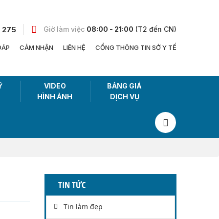
 275
Giờ làm việc
08:00 - 21:00
(T2 đến CN)
ĐÁP
CẢM NHẬN
LIÊN HỆ
CỔNG THÔNG TIN SỞ Y TẾ
Ỹ
VIDEO
BẢNG GIÁ
HÌNH ẢNH
DỊCH VỤ
TIN TỨC
Tin làm đẹp