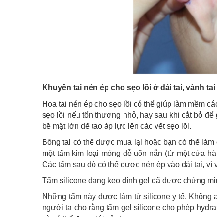
Khuyên tai nén ép cho sẹo lồi ở dái tai, vành tai
Hoa tai nén ép cho sẹo lồi có thể giúp làm mềm các
sẹo lồi nếu tổn thương nhỏ, hay sau khi cắt bỏ để 
bề mặt lớn để tao áp lực lên các vết sẹo lồi.
Bông tai có thể được mua lại hoặc bạn có thể làm 
một tấm kim loại mỏng dễ uốn nắn (từ một cửa hàng
Các tấm sau đó có thể được nén ép vào dái tai, vì v
Tấm silicone dạng keo dính gel đã được chứng min
Những tấm này được làm từ silicone y tế. Không a
người ta cho rằng tấm gel silicone cho phép hydr