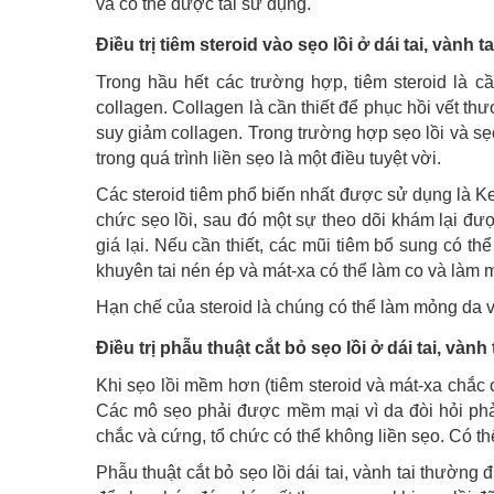
và có thể được tái sử dụng.
Điều trị tiêm steroid vào sẹo lồi ở dái tai, vành ta
Trong hầu hết các trường hợp, tiêm steroid là c
collagen. Collagen là cần thiết để phục hồi vết 
suy giảm collagen. Trong trường hợp sẹo lồi và sẹ
trong quá trình liền sẹo là một điều tuyệt vời.
Các steroid tiêm phổ biến nhất được sử dụng là Ken
chức sẹo lồi, sau đó một sự theo dõi khám lại đượ
giá lại. Nếu cần thiết, các mũi tiêm bổ sung có th
khuyên tai nén ép và mát-xa có thể làm co và làm m
Hạn chế của steroid là chúng có thể làm mỏng da v
Điều trị phẫu thuật cắt bỏ sẹo lồi ở dái tai, vành 
Khi sẹo lồi mềm hơn (tiêm steroid và mát-xa chắc c
Các mô sẹo phải được mềm mại vì da đòi hỏi phả
chắc và cứng, tổ chức có thể không liền sẹo. Có th
Phẫu thuật cắt bỏ sẹo lồi dái tai, vành tai thường