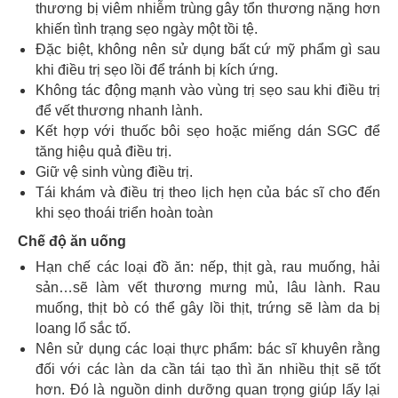
thương bị viêm nhiễm trùng gây tổn thương nặng hơn
khiến tình trạng sẹo ngày một tồi tệ.
Đặc biệt, không nên sử dụng bất cứ mỹ phẩm gì sau
khi điều trị sẹo lồi để tránh bị kích ứng.
Không tác động mạnh vào vùng trị sẹo sau khi điều trị
để vết thương nhanh lành.
Kết hợp với thuốc bôi sẹo hoặc miếng dán SGC để
tăng hiệu quả điều trị.
Giữ vệ sinh vùng điều trị.
Tái khám và điều trị theo lịch hẹn của bác sĩ cho đến
khi sẹo thoái triển hoàn toàn
Chế độ ăn uống
Hạn chế các loại đồ ăn: nếp, thịt gà, rau muống, hải
sản…sẽ làm vết thương mưng mủ, lâu lành. Rau
muống, thịt bò có thể gây lồi thịt, trứng sẽ làm da bị
loang lổ sắc tố.
Nên sử dụng các loại thực phẩm: bác sĩ khuyên rằng
đối với các làn da cần tái tạo thì ăn nhiều thịt sẽ tốt
hơn. Đó là nguồn dinh dưỡng quan trọng giúp lấy lại