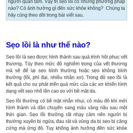
người quan tâm. Vậy trị sẹo lồi có những phương pháp
nào? Có ảnh hưởng gì đến sức khỏe không? Chúng ta
hãy cùng theo dõi trong bài viết sau.
Sẹo lồi là như thế nào?
Sẹo lồi là sẹo được hình thành sau quá trình hồi phục vết
thương. Tùy theo mức độ nghiêm trọng của vết thương
mà sẽ để lại sẹo bình thường hoặc sẹo không bình
thường (lồi, phì đại, nhiều nhân xơ). Trong đó sẹo lồi là
kết quả cho sự phát triển quá mức của các xơ khiến hình
dạng vết sẹo nhô lên cao so với bề mặt da.
Sẹo lồi thường có bề mặt nhẵn nhụi, có màu đỏ khi mới
hình thành và dần chuyển sang màu vàng nâu sau một
thời gian. Sẹo lồi thường rất nhạy cảm nên người bị
thường xuyên bị ngứa, đau rát và vùng da bị sẹo bị căng
cứng mà ửng đỏ. Tuy không ảnh hưởng đến sức khỏe