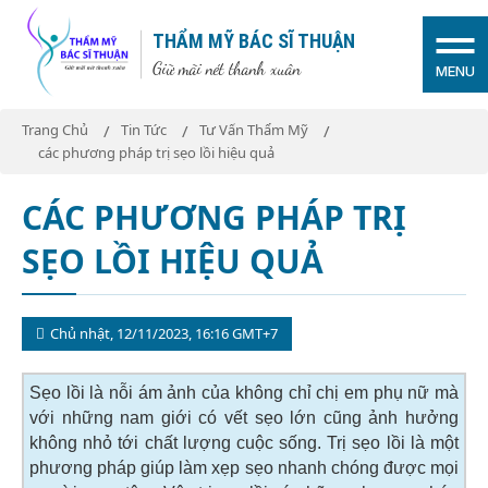
THẨM MỸ BÁC SĨ THUẬN
Giữ mãi nét thanh xuân
MENU
Trang Chủ
Tin Tức
Tư Vấn Thẩm Mỹ
các phương pháp trị sẹo lồi hiệu quả
CÁC PHƯƠNG PHÁP TRỊ
SẸO LỒI HIỆU QUẢ
Chủ nhật, 12/11/2023, 16:16 GMT+7
Sẹo lồi là nỗi ám ảnh của không chỉ chị em phụ nữ mà
với những nam giới có vết sẹo lớn cũng ảnh hưởng
không nhỏ tới chất lượng cuộc sống. Trị sẹo lồi là một
phương pháp giúp làm xẹp sẹo nhanh chóng được mọi