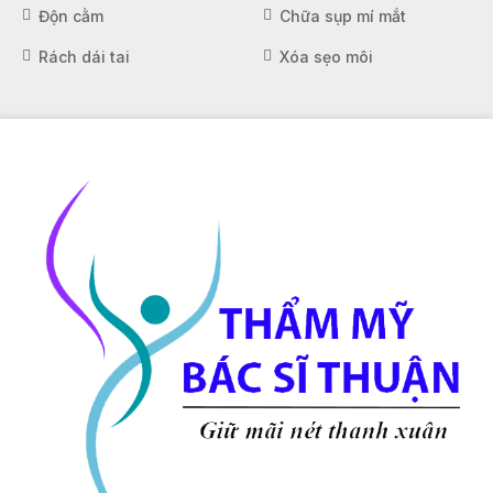
Độn cằm
Chữa sụp mí mắt
Rách dái tai
Xóa sẹo môi