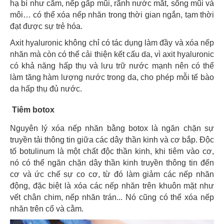
hạ bì như cằm, nếp gấp mũi, rãnh nước mắt, sống mũi và
môi… có thể xóa nếp nhăn trong thời gian ngắn, tạm thời
đạt được sự trẻ hóa.
Axit hyaluronic không chỉ có tác dụng làm đầy và xóa nếp
nhăn mà còn có thể cải thiện kết cấu da, vì axit hyaluronic
có khả năng hấp thụ và lưu trữ nước mạnh nên có thể
làm tăng hàm lượng nước trong da, cho phép mỗi tế bào
da hấp thụ đủ nước.
Tiêm botox
Nguyên lý xóa nếp nhăn bằng botox là ngăn chặn sự
truyền tải thông tin giữa các dây thần kinh và cơ bắp. Độc
tố botulinum là một chất độc thần kinh, khi tiêm vào cơ,
nó có thể ngăn chặn dây thần kinh truyền thông tin đến
cơ và ức chế sự co cơ, từ đó làm giảm các nếp nhăn
động, đặc biệt là xóa các nếp nhăn trên khuôn mặt như
vết chân chim, nếp nhăn trán... Nó cũng có thể xóa nếp
nhăn trên cổ và cằm.