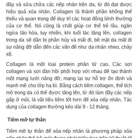
đầy và sửa chữa các nếp nhăn trên da, từ đó đạt được
hiệu quả xóa nhăn. Collagen là thành phần không thể
thiếu và quan trọng để duy trì các hoạt động bình thường
của cơ thể. Nó cũng là chất giúp cơ thể trẻ lâu, ngăn
ngừa lão hóa, tuy nhiên, khi tuổi tác tăng lên, collagen
trong da sẽ dần bị phân hủy và mất đi, bề mặt da mất đi
sự nâng đỡ dẫn đến các vấn đề như da nhăn nheo, chảy
xệ.
Collagen là một loại protein phân tử cao. Các sợi
collagen và sợi đàn hồi phối hợp với nhau để tạo thành
một mạng lưới nâng đỡ, mang lại sự hỗ trợ ổn định và
mạnh mẽ cho lớp hạ bì. Bằng cách tiêm collagen, thể tích
mô trong da có thể được tăng lên, từ đó làm đầy các nếp
gấp ở mũi, là vật liệu tiêm tốt hơn để xóa nếp nhăn. Tác
dụng của collagen thường kéo dài 9 - 12 tháng.
Tiêm mỡ tự thân
Tiêm mỡ tự thân để xóa nếp nhăn là phương pháp xóa