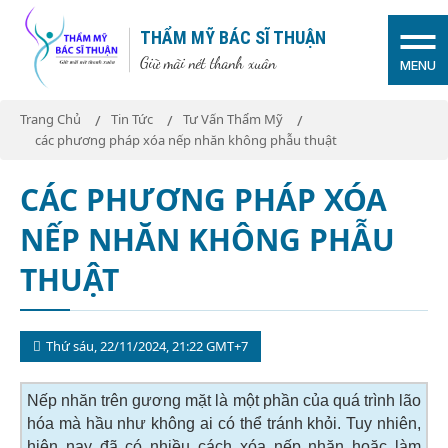
THẨM MỸ BÁC SĨ THUẬN
Giữ mãi nét thanh xuân
MENU
Trang Chủ
Tin Tức
Tư Vấn Thẩm Mỹ
các phương pháp xóa nếp nhăn không phẫu thuật
CÁC PHƯƠNG PHÁP XÓA
NẾP NHĂN KHÔNG PHẪU
THUẬT
Thứ sáu, 22/11/2024, 21:22 GMT+7
Nếp nhăn trên gương mặt là một phần của quá trình lão
hóa mà hầu như không ai có thể tránh khỏi. Tuy nhiên,
hiện nay đã có nhiều cách xóa nếp nhăn hoặc làm