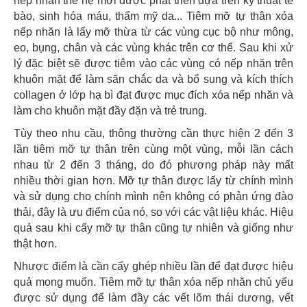
nếp nhăn thế hệ mới được phát triển dựa trên kỹ thuật tế
bào, sinh hóa máu, thẩm mỹ da... Tiêm mỡ tự thân xóa
nếp nhăn là lấy mỡ thừa từ các vùng cục bộ như mông,
eo, bụng, chân và các vùng khác trên cơ thể. Sau khi xử
lý đặc biệt sẽ được tiêm vào các vùng có nếp nhăn trên
khuôn mặt để làm săn chắc da và bổ sung và kích thích
collagen ở lớp hạ bì đạt được mục đích xóa nếp nhăn và
làm cho khuôn mặt đầy đặn và trẻ trung.
Tùy theo nhu cầu, thông thường cần thực hiện 2 đến 3
lần tiêm mỡ tự thân trên cùng một vùng, mỗi lần cách
nhau từ 2 đến 3 tháng, do đó phương pháp này mất
nhiều thời gian hơn. Mỡ tự thân được lấy từ chính mình
và sử dụng cho chính mình nên không có phản ứng đào
thải, đây là ưu điểm của nó, so với các vật liệu khác. Hiệu
quả sau khi cấy mỡ tự thân cũng tự nhiên và giống như
thật hơn.
Nhược điểm là cần cấy ghép nhiều lần để đạt được hiệu
quả mong muốn. Tiêm mỡ tự thân xóa nếp nhăn chủ yếu
được sử dụng để làm đầy các vết lõm thái dương, vết