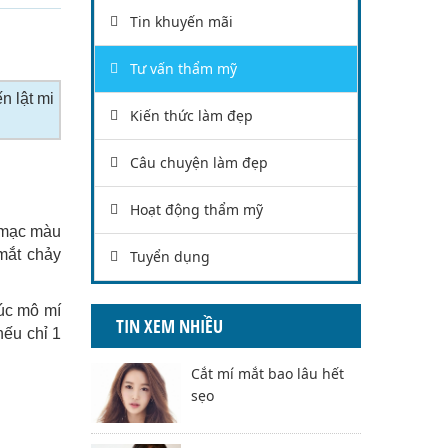
Tin khuyến mãi
Tư vấn thẩm mỹ
n lật mi
Kiến thức làm đẹp
Câu chuyện làm đẹp
Hoạt động thẩm mỹ
c mạc màu
mắt chảy
Tuyển dụng
rúc mô mí
TIN XEM NHIỀU
nếu chỉ 1
Cắt mí mắt bao lâu hết
sẹo