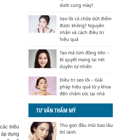
dưới cung mày?
Sẹo lồi có chữa dứt điểm
được không? Nguyên
nhân và cách điều trị
hiệu quả
Tạo má lúm đồng tiền –
Bí quyết mang lại nét
duyên tự nhiên
Điều trị sẹo lồi – Giải
pháp hiệu quả từ y khoa
đến chăm sóc tại nhà
TƯ VẤN THẨM MỸ
Thu gọn đầu mũi bao lâu
các triệu
thì lành
ã áp dụng