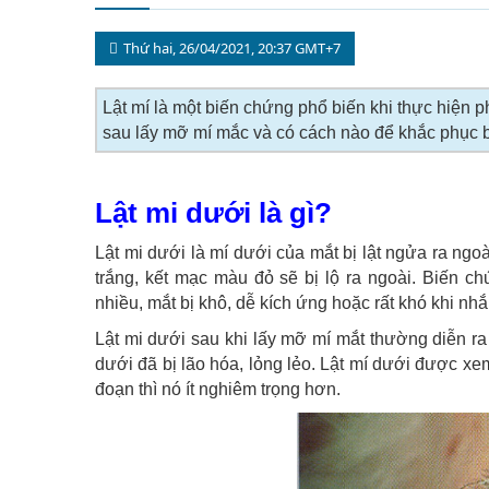
Thứ hai, 26/04/2021, 20:37 GMT+7
Lật mí là một biến chứng phổ biến khi thực hiện 
sau lấy mỡ mí mắc và có cách nào để khắc phục 
Lật mi dưới là gì?
Lật mi dưới là mí dưới của mắt bị lật ngửa ra ngo
trắng, kết mạc màu đỏ sẽ bị lộ ra ngoài. Biến c
nhiều, mắt bị khô, dễ kích ứng hoặc rất khó khi nhắ
Lật mi dưới sau khi lấy mỡ mí mắt thường diễn ra
dưới đã bị lão hóa, lỏng lẻo. Lật mí dưới được xem
đoạn thì nó ít nghiêm trọng hơn.