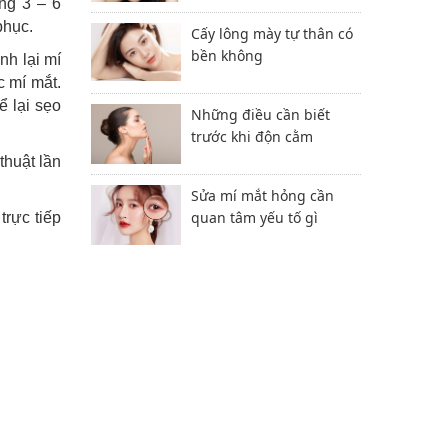
ng 3 – 6
phục.
Cấy lông mày tự thân có
bền không
nh lại mí
c mí mắt.
ể lại sẹo
Những điều cần biết
trước khi độn cằm
thuật lần
Sửa mí mắt hỏng cần
quan tâm yếu tố gì
trực tiếp