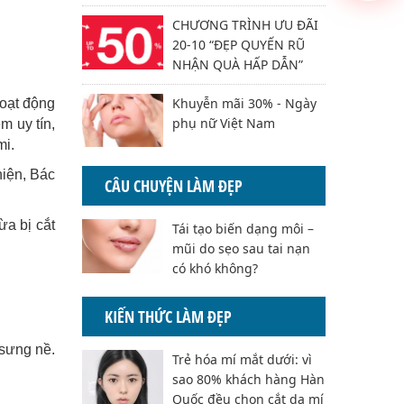
CHƯƠNG TRÌNH ƯU ĐÃI
20-10 “ĐẸP QUYẾN RŨ
NHẬN QUÀ HẤP DẪN”
Khuyễn mãi 30% - Ngày
hoạt động
phụ nữ Việt Nam
m uy tín,
mi.
hiện, Bác
CÂU CHUYỆN LÀM ĐẸP
ừa bị cắt
Tái tạo biến dạng môi –
mũi do sẹo sau tai nạn
có khó không?
KIẾN THỨC LÀM ĐẸP
 sưng nề.
Trẻ hóa mí mắt dưới: vì
sao 80% khách hàng Hàn
Quốc đều chọn cắt da mí