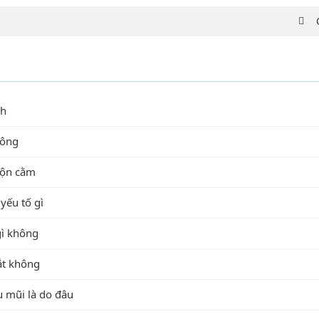
nh
hông
độn cằm
yếu tố gì
gì không
ắt không
u mũi là do đâu