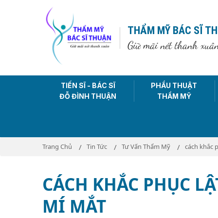
THẨM MỸ BÁC SĨ T
Giữ mãi nét thanh xuâ
TIẾN SĨ - BÁC SĨ
PHẨU THUẬT
ĐỖ ĐÌNH THUẬN
THẨM MỸ
Trang Chủ
Tin Tức
Tư Vấn Thẩm Mỹ
cách khắc p
CÁCH KHẮC PHỤC LẬ
MÍ MẮT