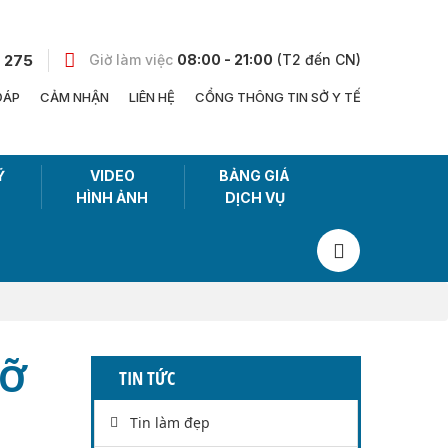
 275
Giờ làm việc
08:00 - 21:00
(T2 đến CN)
ĐÁP
CẢM NHẬN
LIÊN HỆ
CỔNG THÔNG TIN SỞ Y TẾ
Ỹ
VIDEO
BẢNG GIÁ
HÌNH ẢNH
DỊCH VỤ
MỠ
TIN TỨC
Tin làm đẹp