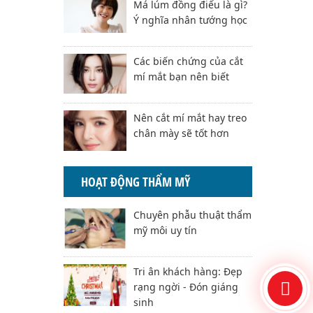
Má lúm đồng điếu là gì?
Ý nghĩa nhân tướng học
Các biến chứng của cắt
mí mắt bạn nên biết
Nên cắt mí mắt hay treo
chân mày sẽ tốt hơn
HOẠT ĐỘNG THẨM MỸ
Chuyên phẫu thuật thẩm
mỹ môi uy tín
Tri ân khách hàng: Đẹp
rạng ngời - Đón giáng
sinh