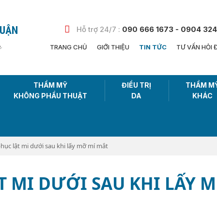
HUẬN
Hỗ trợ 24/7 :
090 666 1673 - 0904 324
n
TRANG CHỦ
GIỚI THIỆU
TIN TỨC
TƯ VẤN HỎI 
THẨM MỸ
ĐIỀU TRỊ
THẨM M
KHÔNG PHẨU THUẬT
DA
KHÁC
hục lật mi dưới sau khi lấy mỡ mí mắt
T MI DƯỚI SAU KHI LẤY 