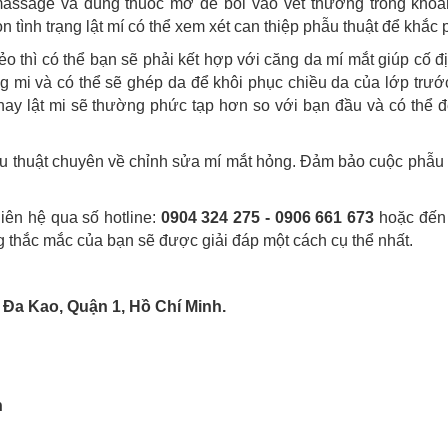
assage và dùng thuốc mỡ để bôi vào vết thương trong khoả
 tình trạng lật mí có thể xem xét can thiệp phẫu thuật để khắc 
ẻo thì có thể bạn sẽ phải kết hợp với căng da mí mắt giúp cố đị
g mi và có thể sẽ ghép da để khôi phục chiều da của lớp trướ
ay lật mi sẽ thường phức tạp hơn so với bạn đầu và có thể đ
u thuật chuyên về chỉnh sửa mí mắt hỏng. Đảm bảo cuộc phẫu 
liên hệ qua số hotline:
0904 324 275 - 0906 661 673
hoặc đến 
ng thắc mắc của bạn sẽ được giải đáp một cách cụ thể nhất.
 Đa Kao, Quận 1, Hồ Chí Minh.
n