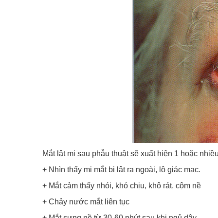
Mắt lật mi sau phẫu thuật sẽ xuất hiện 1 hoặc nhiề
+ Nhìn thấy mi mắt bị lật ra ngoài, lộ giác mạc.
+ Mắt cảm thấy nhói, khó chịu, khô rát, cộm nề
+ Chảy nước mắt liên tục
+ Mắt sưng nề từ 30-60 phút sau khi ngủ dậy