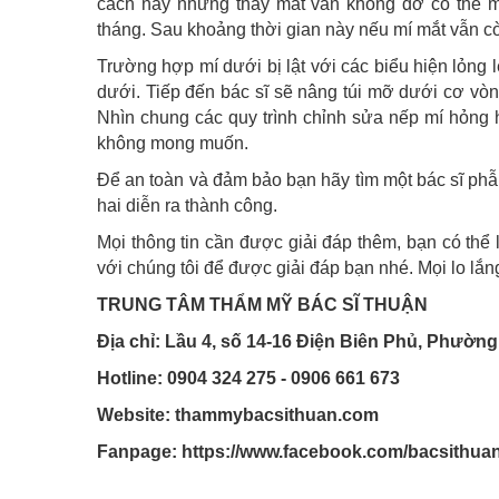
cách này nhưng thấy mắt vẫn không đỡ có thể m
tháng. Sau khoảng thời gian này nếu mí mắt vẫn còn
Trường hợp mí dưới bị lật với các biểu hiện lỏng l
dưới. Tiếp đến bác sĩ sẽ nâng túi mỡ dưới cơ vòn
Nhìn chung các quy trình chỉnh sửa nếp mí hỏng h
không mong muốn.
Để an toàn và đảm bảo bạn hãy tìm một bác sĩ phẫ
hai diễn ra thành công.
Mọi thông tin cần được giải đáp thêm, bạn có thể 
với chúng tôi để được giải đáp bạn nhé. Mọi lo lắ
TRUNG TÂM THẨM MỸ BÁC SĨ THUẬN
Địa chỉ: Lầu 4, số 14-16 Điện Biên Phủ, Phường
Hotline: 0904 324 275 - 0906 661 673
Website: thammybacsithuan.com
Fanpage:
https://www.facebook.com/bacsithua