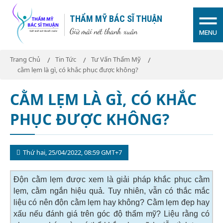
THẨM MỸ BÁC SĨ THUẬN
Giữ mãi nét thanh xuân
MENU
Trang Chủ
Tin Tức
Tư Vấn Thẩm Mỹ
cằm lẹm là gì, có khắc phục được không?
CẰM LẸM LÀ GÌ, CÓ KHẮC
PHỤC ĐƯỢC KHÔNG?
Thứ hai, 25/04/2022, 08:59 GMT+7
Độn cằm lẹm được xem là giải pháp khắc phục cằm
lẹm, cằm ngắn hiệu quả. Tuy nhiên, vẫn có thắc mắc
liệu có nên độn cằm lẹm hay không? Cằm lẹm đẹp hay
xấu nếu đánh giá trên góc độ thẩm mỹ? Liệu rằng có