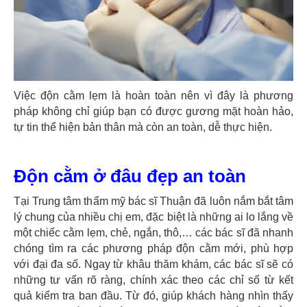
Việc độn cằm lẹm là hoàn toàn nên vì đây là phương
pháp không chỉ giúp bạn có được gương mặt hoàn hảo,
tự tin thể hiện bản thân mà còn an toàn, dễ thực hiện.
Độn cằm ở đâu đẹp an toàn
Tại Trung tâm thẩm mỹ bác sĩ Thuận đã luôn nắm bắt tâm
lý chung của nhiều chị em, đặc biệt là những ai lo lắng về
một chiếc cằm lẹm, chẻ, ngắn, thô,… các bác sĩ đã nhanh
chóng tìm ra các phương pháp độn cằm mới, phù hợp
với đại đa số. Ngay từ khâu thăm khám, các bác sĩ sẽ có
những tư vấn rõ ràng, chính xác theo các chỉ số từ kết
quả kiểm tra ban đầu. Từ đó, giúp khách hàng nhìn thấy