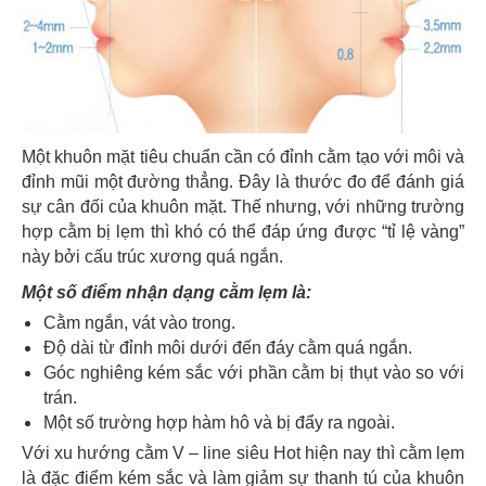
Một khuôn mặt tiêu chuẩn cần có đỉnh cằm tạo với môi và
đỉnh mũi một đường thẳng. Đây là thước đo để đánh giá
sự cân đối của khuôn mặt. Thế nhưng, với những trường
hợp cằm bị lẹm thì khó có thể đáp ứng được “tỉ lệ vàng”
này bởi cấu trúc xương quá ngắn.
Một số điểm nhận dạng cằm lẹm là:
Cằm ngắn, vát vào trong.
Độ dài từ đỉnh môi dưới đến đáy cằm quá ngắn.
Góc nghiêng kém sắc với phần cằm bị thụt vào so với
trán.
Một số trường hợp hàm hô và bị đẩy ra ngoài.
Với xu hướng cằm V – line siêu Hot hiện nay thì cằm lẹm
là đặc điểm kém sắc và làm giảm sự thanh tú của khuôn