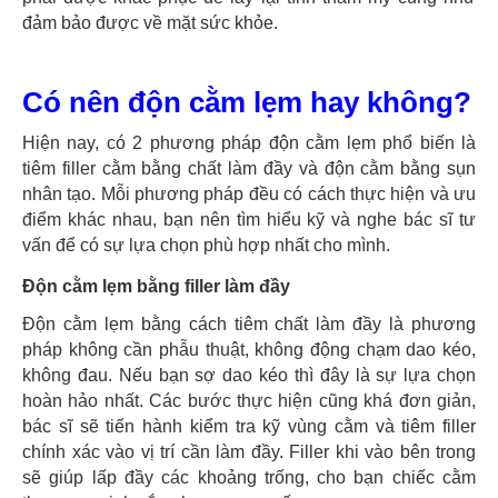
đảm bảo được về mặt sức khỏe.
Có nên độn cằm lẹm hay không?
Hiện nay, có 2 phương pháp độn cằm lẹm phổ biến là
tiêm filler cằm bằng chất làm đầy và độn cằm bằng sụn
nhân tạo. Mỗi phương pháp đều có cách thực hiện và ưu
điểm khác nhau, bạn nên tìm hiểu kỹ và nghe bác sĩ tư
vấn để có sự lựa chọn phù hợp nhất cho mình.
Độn cằm lẹm bằng filler làm đầy
Độn cằm lẹm bằng cách tiêm chất làm đầy là phương
pháp không cần phẫu thuật, không động chạm dao kéo,
không đau. Nếu bạn sợ dao kéo thì đây là sự lựa chọn
hoàn hảo nhất. Các bước thực hiện cũng khá đơn giản,
bác sĩ sẽ tiến hành kiểm tra kỹ vùng cằm và tiêm filler
chính xác vào vị trí cần làm đầy. Filler khi vào bên trong
sẽ giúp lấp đầy các khoảng trống, cho bạn chiếc cằm