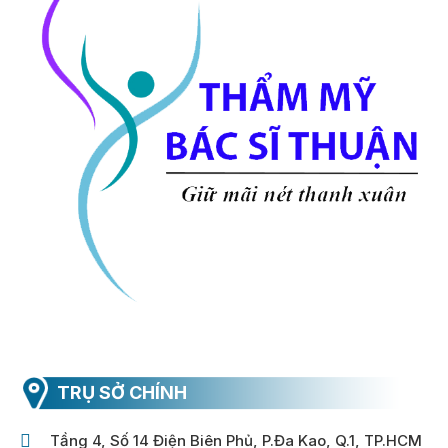
TRỤ SỞ CHÍNH
Tầng 4, Số 14 Điện Biên Phủ, P.Đa Kao, Q.1, TP.HCM