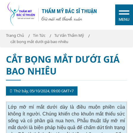
THẨM MỸ BÁC SĨ THUẬN
Giữ mãi nét thanh xuân
MENU
Trang Chủ
Tin Tức
Tư Vấn Thẩm Mỹ
cắt bọng mắt dưới giá bao nhiêu
CẮT BỌNG MẮT DƯỚI GIÁ
BAO NHIÊU
Thứ bảy, 05/10/2024, 09:00 GMT+7
Lớp mỡ mí mắt dưới dày là điều muộn phiền của
không ít người. Chúng khiến cho khuôn mắt thiếu sức
sống và có phần già nua hơn. Phẫu thuật lấy mỡ mí
mắt dưới là biện pháp hiệu quả để chấm dứt tình trạng