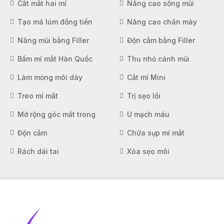
Cắt mắt hai mí
Nâng cao sống mũi
Tạo má lúm đồng tiền
Nâng cao chân mày
Nâng mũi bằng Filler
Độn cằm bằng Filler
Bấm mí mắt Hàn Quốc
Thu nhỏ cánh mũi
Làm mỏng môi dày
Cắt mí Mini
Treo mí mắt
Trị sẹo lồi
Mở rộng góc mắt trong
U mạch máu
Độn cằm
Chữa sụp mí mắt
Rách dái tai
Xóa sẹo môi