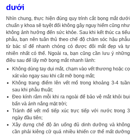
dưới
Nhìn chung, thực hiện đúng quy trình cắt bọng mắt dưới
chuẩn y khoa sẽ tuyệt đối
không gây nguy hiểm cũng như
không ảnh hưởng đến sức khỏe. Sau khi kết thúc ca tiểu
phẫu, bạn nên tuân thủ theo chế độ chăm sóc hậu phẫu
từ bác sĩ để nhanh chóng có được đôi mắt đẹp và tự
nhiên nhất có thể. Ngoài ra, bạn cũng cần lưu ý những
điều sau để lấy mỡ bọng mắt nhanh lành:
Không dùng tay dụi mắt, chạm vào vết thương hoặc cọ
xát vào ngay sau khi cắt mỡ bọng mắt;
Không trang điểm lên vết mổ trong khoảng 3-4 tuần
sau khi phẫu thuật;
Đeo kính râm mỗi khi ra ngoài để bảo vệ mắt khỏi bụi
bẩn và ánh nắng mặt trời;
Tránh để vết mổ tiếp xúc trực tiếp với nước trong 3
ngày đầu tiên;
Xây dựng chế độ ăn uống đủ dinh dưỡng và không
cần phải kiêng cữ quá nhiều khiến cơ thể mất dưỡng