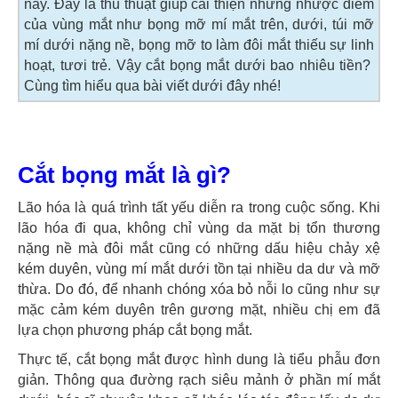
này. Đây là thủ thuật giúp cải thiện những nhược điểm
của vùng mắt như bọng mỡ mí mắt trên, dưới, túi mỡ
mí dưới nặng nề, bọng mỡ to làm đôi mắt thiếu sự linh
hoạt, tươi trẻ. Vậy cắt bọng mắt dưới bao nhiêu tiền?
Cùng tìm hiểu qua bài viết dưới đây nhé!
Cắt bọng mắt là gì?
Lão hóa là quá trình tất yếu diễn ra trong cuộc sống. Khi
lão hóa đi qua, không chỉ vùng da mặt bị tổn thương
nặng nề mà đôi mắt cũng có những dấu hiệu chảy xệ
kém duyên, vùng mí mắt dưới tồn tại nhiều da dư và mỡ
thừa. Do đó, để nhanh chóng xóa bỏ nỗi lo cũng như sự
mặc cảm kém duyên trên gương mặt, nhiều chị em đã
lựa chọn phương pháp cắt bọng mắt.
Thực tế, cắt bọng mắt được hình dung là tiểu phẫu đơn
giản. Thông qua đường rạch siêu mảnh ở phần mí mắt