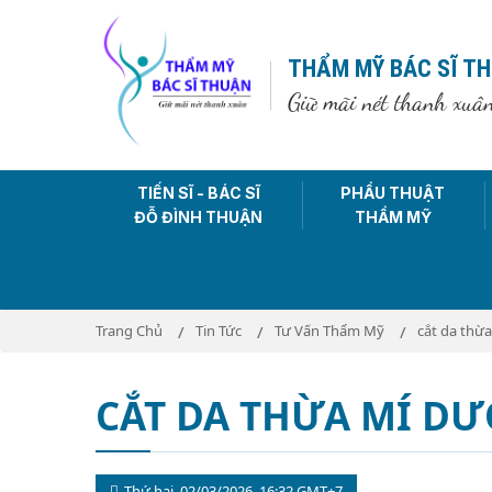
THẨM MỸ BÁC SĨ T
Giữ mãi nét thanh xuâ
TIẾN SĨ - BÁC SĨ
PHẨU THUẬT
ĐỖ ĐÌNH THUẬN
THẨM MỸ
Trang Chủ
Tin Tức
Tư Vấn Thẩm Mỹ
cắt da thừ
CẮT DA THỪA MÍ D
Thứ hai, 02/03/2026, 16:32 GMT+7