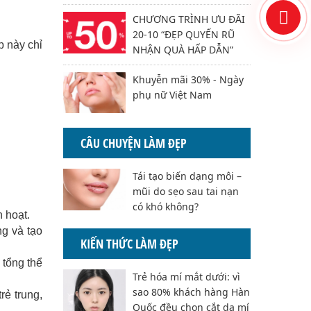
CHƯƠNG TRÌNH ƯU ĐÃI
20-10 “ĐẸP QUYẾN RŨ
p này chỉ
NHẬN QUÀ HẤP DẪN”
Khuyễn mãi 30% - Ngày
phụ nữ Việt Nam
CÂU CHUYỆN LÀM ĐẸP
Tái tạo biến dạng môi –
mũi do sẹo sau tai nạn
có khó không?
h hoạt.
ng và tạo
KIẾN THỨC LÀM ĐẸP
 tổng thể
Trẻ hóa mí mắt dưới: vì
sao 80% khách hàng Hàn
ẻ trung,
Quốc đều chọn cắt da mí