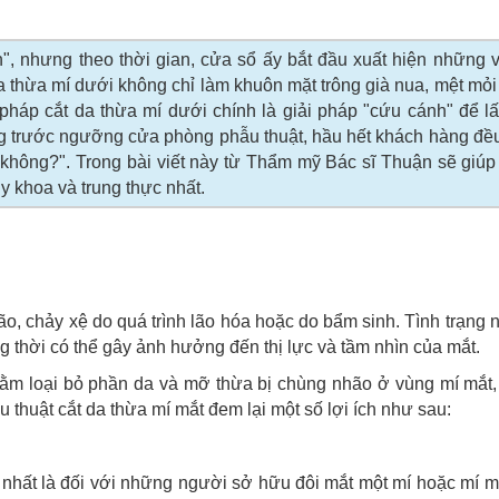
", nhưng theo thời gian, cửa sổ ấy bắt đầu xuất hiện những 
da thừa mí dưới không chỉ làm khuôn mặt trông già nua, mệt mỏ
háp cắt da thừa mí dưới chính là giải pháp "cứu cánh" để lấ
ng trước ngưỡng cửa phòng phẫu thuật, hầu hết khách hàng đ
u không?". Trong bài viết này từ Thẩm mỹ Bác sĩ Thuận sẽ giú
y khoa và trung thực nhất.
ão, chảy xệ do quá trình lão hóa hoặc do bẩm sinh. Tình trạng 
g thời có thể gây ảnh hưởng đến thị lực và tầm nhìn của mắt.
hằm loại bỏ phần da và mỡ thừa bị chùng nhão ở vùng mí mắt,
ẫu thuật cắt da thừa mí mắt đem lại một số lợi ích như sau:
g, nhất là đối với những người sở hữu đôi mắt một mí hoặc mí 