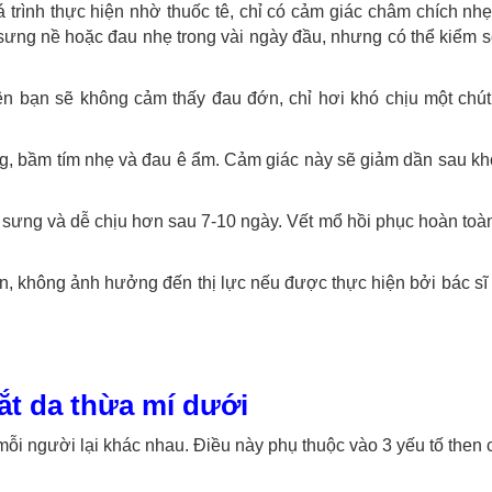
trình thực hiện nhờ thuốc tê, chỉ có cảm giác châm chích nhẹ
, sưng nề hoặc đau nhẹ trong vài ngày đầu, nhưng có thể kiểm 
 nên bạn sẽ không cảm thấy đau đớn, chỉ hơi khó chịu một chút
sưng, bầm tím nhẹ và đau ê ẩm. Cảm giác này sẽ giảm dần sau k
t sưng và dễ chịu hơn sau 7-10 ngày. Vết mổ hồi phục hoàn toà
lấn, không ảnh hưởng đến thị lực nếu được thực hiện bởi bác sĩ
ắt da thừa mí dưới
mỗi người lại khác nhau. Điều này phụ thuộc vào 3 yếu tố then 