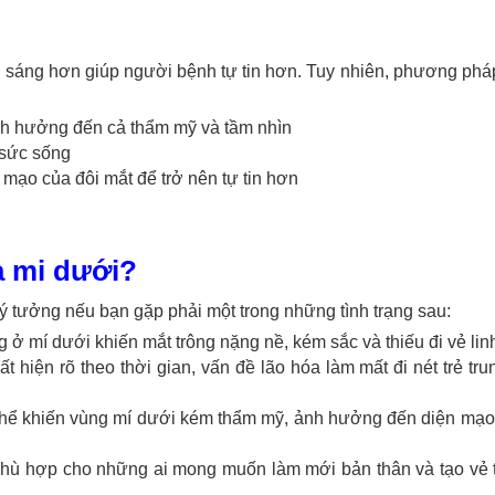
ơi sáng hơn giúp người bệnh tự tin hơn. Tuy nhiên, phương phá
ảnh hưởng đến cả thẩm mỹ và tầm nhìn
 sức sống
mạo của đôi mắt để trở nên tự tin hơn
a mi dưới?
lý tưởng nếu bạn gặp phải một trong những tình trạng sau:
g ở mí dưới khiến mắt trông nặng nề, kém sắc và thiếu đi vẻ lin
t hiện rõ theo thời gian, vấn đề lão hóa làm mất đi nét trẻ tru
 thể khiến vùng mí dưới kém thẩm mỹ, ảnh hưởng đến diện mạo
hù hợp cho những ai mong muốn làm mới bản thân và tạo vẻ tr