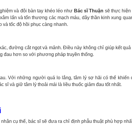
 nghiệm và đôi bàn tay khéo léo như
Bác sĩ Thuận
sẽ thực hiện
ệc xâm lấn và tổn thương các mạch máu, dây thần kinh xung qu
p và tốc độ hồi phục càng nhanh.
 xác, đường cắt ngọt và mảnh. Điều này không chỉ giúp kết qu
ng đau hơn so với phương pháp truyền thống.
u. Với những người quá lo lắng, tâm lý sợ hãi có thể khiến 
c sĩ và giữ tâm lý thoải mái là liều thuốc giảm đau tốt nhất.
i
 nhân cụ thể, bác sĩ sẽ đưa ra chỉ định phẫu thuật phù hợp nh