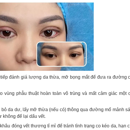
tiếp đánh giá lượng da thừa, mỡ bọng mắt để đưa ra đường c
 vùng phẫu thuật hoàn toàn vô trùng và mất cảm giác một 
i bỏ da dư, lấy mỡ thừa (nếu có) thông qua đường mổ mảnh sá
ư không để lại dấu vết.
hâu đóng vết thương tỉ mỉ để tránh tình trạng co kéo da, hạn c