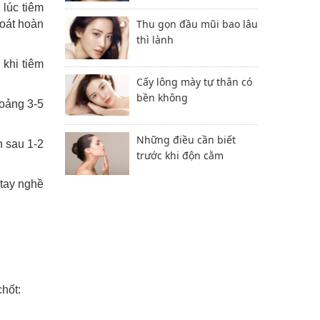
 lúc tiêm
Thu gọn đầu mũi bao lâu
soát hoàn
thì lành
 khi tiêm
Cấy lông mày tự thân có
bền không
hoảng 3-5
Những điều cần biết
n sau 1-2
trước khi độn cằm
 tay nghề
chốt: