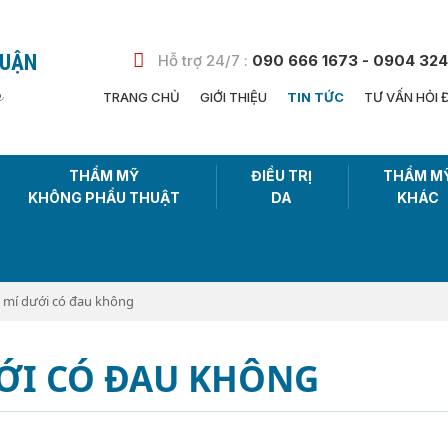
HUẬN
Hỗ trợ 24/7 :
090 666 1673 - 0904 324
n
TRANG CHỦ
GIỚI THIỆU
TIN TỨC
TƯ VẤN HỎI 
THẨM MỸ
ĐIỀU TRỊ
THẨM M
KHÔNG PHẨU THUẬT
DA
KHÁC
a mí dưới có đau không
ƯỚI CÓ ĐAU KHÔNG