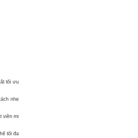
ắt tối ưu
cách nhẹ
t viền mi
hế tối đa