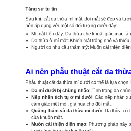
Tăng sự tự tin
Sau khi, cắt da thừa mí mắt, đôi mắt sẽ đẹp và tư
nên áp dụng với một số đối tượng dưới đây:
Mí mắt trên dày: Da thừa che khuất giác mạc, 
Da thừa ở mí mắt: Khiến mắt trông nhỏ và thiếu
Người có nhu cầu thẩm mỹ: Muốn cải thiện diện 
Ai nên phẫu thuật cắt da thừ
Phẫu thuật cắt da thừa mí dưới có thể là lựa chọn 
Da mí dưới bị chùng nhão
: Tình trạng da chùn
Nếp nhăn tích tụ ở mí dưới
: Các nếp nhăn xuấ
cảm giác mệt mỏi, già nua cho đôi mắt.
Quầng thâm và da thừa mí dưới
: Da thừa có
của khuôn mặt.
Muốn cải thiện diện mạo
: Phương pháp này p
tươi sáng hơn cho khuôn mặt.