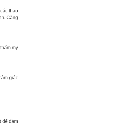
 các thao
anh. Càng
ả thẩm mỹ
cảm giác
ất để đảm