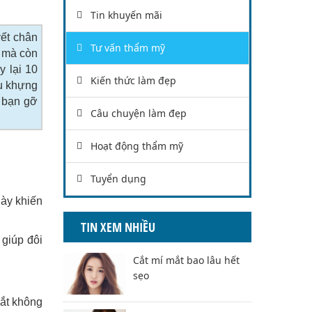
Tin khuyến mãi
vết chân
Tư vấn thẩm mỹ
i mà còn
y lại 10
Kiến thức làm đẹp
ều khựng
p bạn gỡ
Câu chuyện làm đẹp
Hoạt động thẩm mỹ
Tuyển dụng
này khiến
TIN XEM NHIỀU
 giúp đôi
Cắt mí mắt bao lâu hết
sẹo
mắt không