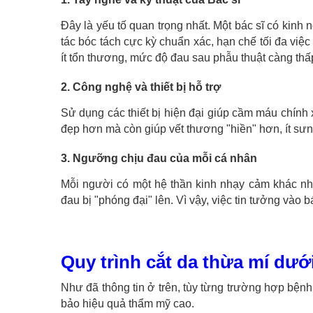
Đây là yếu tố quan trọng nhất. Một bác sĩ có kinh
tác bóc tách cực kỳ chuẩn xác, hạn chế tối đa vi
ít tổn thương, mức độ đau sau phẫu thuật càng thấ
2. Công nghệ và thiết bị hỗ trợ
Sử dụng các thiết bị hiện đại giúp cầm máu chính
đẹp hơn mà còn giúp vết thương "hiền" hơn, ít sư
3. Ngưỡng chịu đau của mỗi cá nhân
Mỗi người có một hệ thần kinh nhạy cảm khác nha
đau bị "phóng đại" lên. Vì vậy, việc tin tưởng vào bá
Quy trình cắt da thừa mí dướ
Như đã thông tin ở trên, tùy từng trường hợp bệnh
bảo hiệu quả thẩm mỹ cao.