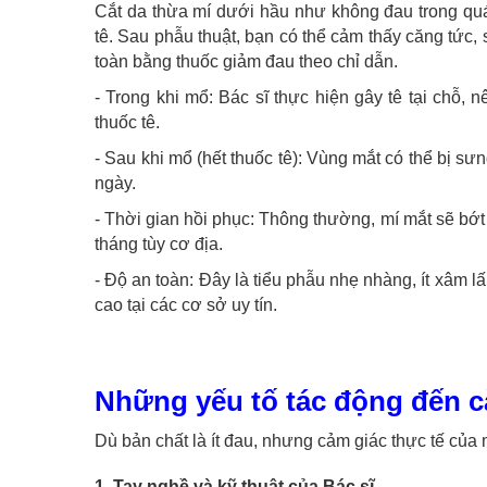
Cắt da thừa mí dưới hầu như không đau trong quá 
tê. Sau phẫu thuật, bạn có thể cảm thấy căng tức
toàn bằng thuốc giảm đau theo chỉ dẫn.
- Trong khi mổ: Bác sĩ thực hiện gây tê tại chỗ,
thuốc tê.
- Sau khi mổ (hết thuốc tê): Vùng mắt có thể bị 
ngày.
- Thời gian hồi phục: Thông thường, mí mắt sẽ bớ
tháng tùy cơ địa.
- Độ an toàn: Đây là tiểu phẫu nhẹ nhàng, ít xâm 
cao tại các cơ sở uy tín.
Những yếu tố tác động đến c
Dù bản chất là ít đau, nhưng cảm giác thực tế của 
1. Tay nghề và kỹ thuật của Bác sĩ