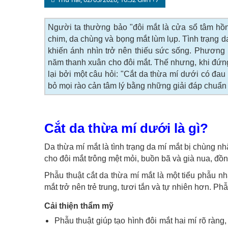
Người ta thường bảo "đôi mắt là cửa sổ tâm hồn
chim, da chùng và bọng mắt lùm lụp. Tình trạng 
khiến ánh nhìn trở nên thiếu sức sống. Phương p
năm thanh xuân cho đôi mắt. Thế nhưng, khi đứ
lại bởi một câu hỏi: "Cắt da thừa mí dưới có đa
bỏ mọi rào cản tâm lý bằng những giải đáp chuẩn 
Cắt da thừa mí dưới là gì?
Da thừa mí mắt là tình trạng da mí mắt bị chùng nh
cho đôi mắt trông mệt mỏi, buồn bã và già nua, đồn
Phẫu thuật cắt da thừa mí mắt là một tiểu phẫu n
mắt trở nên trẻ trung, tươi tắn và tự nhiên hơn. Ph
Cải thiện thẩm mỹ
Phẫu thuật giúp tạo hình đôi mắt hai mí rõ ràn