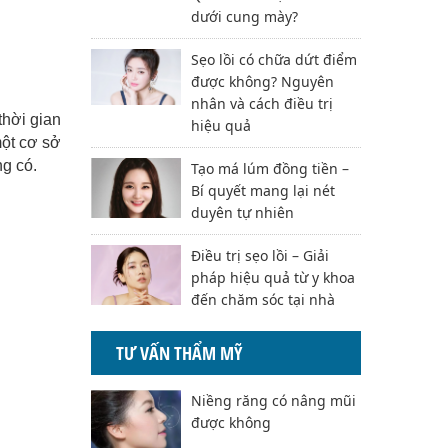
dưới cung mày?
Sẹo lồi có chữa dứt điểm
được không? Nguyên
nhân và cách điều trị
thời gian
hiệu quả
một cơ sở
ng có.
Tạo má lúm đồng tiền –
Bí quyết mang lại nét
duyên tự nhiên
Điều trị sẹo lồi – Giải
pháp hiệu quả từ y khoa
đến chăm sóc tại nhà
TƯ VẤN THẨM MỸ
Niềng răng có nâng mũi
được không