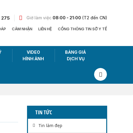
 275
Giờ làm việc
08:00 - 21:00
(T2 đến CN)
ĐÁP
CẢM NHẬN
LIÊN HỆ
CỔNG THÔNG TIN SỞ Y TẾ
Ỹ
VIDEO
BẢNG GIÁ
HÌNH ẢNH
DỊCH VỤ
TIN TỨC
Tin làm đẹp