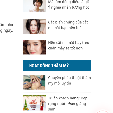
Má lúm đồng điếu là gì?
Ý nghĩa nhân tướng học
Các biến chứng của cắt
tầm nhìn,
mí mắt bạn nên biết
ng ngày.
Nên cắt mí mắt hay treo
chân mày sẽ tốt hơn
HOẠT ĐỘNG THẨM MỸ
Chuyên phẫu thuật thẩm
mỹ môi uy tín
Tri ân khách hàng: Đẹp
rạng ngời - Đón giáng
sinh