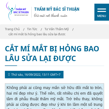
THẨM MỸ BÁC SĨ THUẬN
Giữ mãi nét thanh xuân
MENU
Trang Chủ
Tin Tức
Tư Vấn Thẩm Mỹ
cắt mí mắt bị hỏng bao lâu sửa lại được
CẮT MÍ MẮT BỊ HỎNG BAO
LÂU SỬA LẠI ĐƯỢC
Thứ sáu, 16/09/2022, 13:11 GMT+7
Không phải ai cũng may mắn sở hữu đôi mắt to tròn,
hai mí đẹp như ý. Thế nên, rất nhiều chị em đã quyết
tâm đi phẫu thuật thẩm mỹ mắt. Trớ trêu thay, không
phải ai cũng được đẹp như ý khi tin lầm một số trung