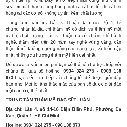
uy tín tại Tp.HCM. Đây là nơi tiếp nhận cũng như chỉnh
sửa mí mắt thành công hàng loạt ca cắt mí lỗi do cắt mí
hỏng tại các cơ sở không uy tín, kém chất lượng.
Trung tâm thẩm mỹ Bác sĩ Thuận đã được Bộ Y Tế
chứng nhận là địa chỉ thẩm mỹ có dịch vụ thẩm mỹ mắt
uy tín, chất lượng. Bác sĩ Thuận đã có chứng chỉ hành
nghề, thâm niên trên 20 năm, tay nghề vững vàng, cẩn
thận, tỉ mỉ, không ngừng nâng cao năng lực, và luôn cập
nhật những xu hướng thẩm mỹ hiện đại nhất.
Để được tư vấn miễn phí bạn có thể liên hệ trực tiếp với
chúng tôi qua số hotline:
0904 324 275 - 0908 138
673
hoặc đến trực tiếp với chúng tôi để được giải đáp
bạn nhé. Mọi lo lắng thắc mắc của bạn sẽ được giải đáp
một cách cụ thể nhất.
TRUNG TÂM THẨM MỸ BÁC SĨ THUẬN
Địa chỉ: Lầu 4, số 14-16 Điện Biên Phủ, Phường Đa
Kao, Quận 1, Hồ Chí Minh.
Hotline: 0904 324 275 - 098 138 673