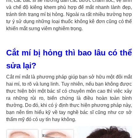
mí, các bác sĩ sẽ hướng dẫn các bước chăm sóc, vệ sinh
và chế độ kiêng khem phù hợp để mắt nhanh lành đẹp,
tránh tình trạng mí bị hỏng. Ngoài ra rất nhiều trường hợp
tự ý sử dụng những loại thuốc không kê đơn cũng có thể
khiến mắt sưng viêm nghiêm trọng.
Cắt mí bị hỏng thì bao lâu có thể
sửa lại?
Cắt mí mắt là phương pháp giúp bạn sở hữu một đôi mắt
hai mí, to rõ và lung linh. Tuy nhiên, nếu bạn không được
thực hiện bởi một bác sĩ có chuyên môn cao thì việc xảy
ra những rủi ro, biến chứng là điều hoàn toàn bình
thường. Do đó, khi có ý định thực hiện phương pháp này,
bạn nên tìm hiểu kỹ về tay nghề bác sĩ cũng như cơ sở
thẩm mỹ đó có uy tín hay không.