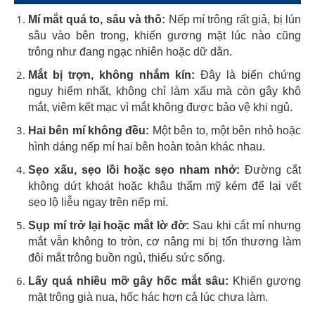
Mí mắt quá to, sâu và thô:
Nếp mí trông rất giả, bị lún
sâu vào bên trong, khiến gương mặt lúc nào cũng
trông như đang ngạc nhiên hoặc dữ dằn.
Mắt bị trợn, không nhắm kín:
Đây là biến chứng
nguy hiểm nhất, không chỉ làm xấu mà còn gây khô
mắt, viêm kết mạc vì mắt không được bảo vệ khi ngủ.
Hai bên mí không đều:
Một bên to, một bên nhỏ hoặc
hình dáng nếp mí hai bên hoàn toàn khác nhau.
Sẹo xấu, sẹo lồi hoặc sẹo nham nhở:
Đường cắt
không dứt khoát hoặc khâu thẩm mỹ kém để lại vết
sẹo lộ liễu ngay trên nếp mí.
Sụp mí trở lại hoặc mắt lờ đờ:
Sau khi cắt mí nhưng
mắt vẫn không to tròn, cơ nâng mi bị tổn thương làm
đôi mắt trông buồn ngủ, thiếu sức sống.
Lấy quá nhiều mỡ gây hốc mắt sâu:
Khiến gương
mặt trông già nua, hốc hác hơn cả lúc chưa làm.