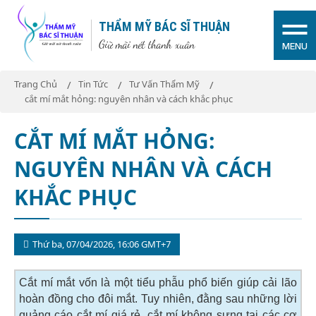
THẨM MỸ BÁC SĨ THUẬN
Giữ mãi nét thanh xuân
MENU
Trang Chủ
Tin Tức
Tư Vấn Thẩm Mỹ
cắt mí mắt hỏng: nguyên nhân và cách khắc phục
CẮT MÍ MẮT HỎNG:
NGUYÊN NHÂN VÀ CÁCH
KHẮC PHỤC
Thứ ba, 07/04/2026, 16:06 GMT+7
Cắt mí mắt vốn là một tiểu phẫu phổ biến giúp cải lão
hoàn đồng cho đôi mắt. Tuy nhiên, đằng sau những lời
quảng cáo cắt mí giá rẻ, cắt mí không sưng tại các cơ