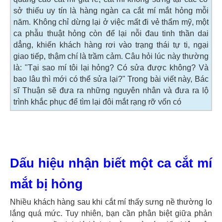
sở thiếu uy tín là hàng ngàn ca cắt mí mắt hỏng mỗi
năm. Không chỉ dừng lại ở việc mất đi vẻ thẩm mỹ, một
ca phẫu thuật hỏng còn để lại nỗi đau tinh thần dai
dẳng, khiến khách hàng rơi vào trạng thái tự ti, ngại
giao tiếp, thậm chí là trầm cảm. Câu hỏi lúc này thường
là: "Tại sao mí tôi lại hỏng? Có sửa được không? Và
bao lâu thì mới có thể sửa lại?" Trong bài viết này, Bác
sĩ Thuận sẽ đưa ra những nguyên nhân và đưa ra lộ
trình khắc phục để tìm lại đôi mắt rạng rỡ vốn có
Dấu hiệu nhận biết một ca cắt mí
mắt bị hỏng
Nhiều khách hàng sau khi cắt mí thấy sưng nề thường lo
lắng quá mức. Tuy nhiên, bạn cần phân biệt giữa phản