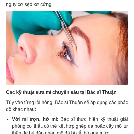
nguy cơ sẹo xơ cứng.
Các kỹ thuật sửa mí chuyên sâu tại Bác sĩ Thuận
Tùy vào từng lỗi hỏng, Bác sĩ Thuận sẽ áp dụng các phác
đồ khác nhau:
Với mí trợn, hở mi:
Bác sĩ thực hiện kỹ thuật giải
phóng cơ thắt, có thể kết hợp ghép da hoặc cấy mỡ tự
thân để bù đắp phần mô đã bị cắt bỏ quá mức.