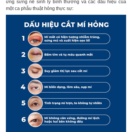
ứng sưng nề sinh lý bình thường và các dấu hiệu của
một ca phẫu thuật hỏng thực sự: