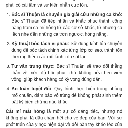
phải có cái tâm và sự kiên nhẫn cực lớn.
Bác sĩ Thuận là chuyên gia giải cứu những ca khó:
Bác sĩ Thuận đã tiếp nhận và khắc phục thành công
hàng trăm ca mí hỏng từ các cơ sở khác, từ những ca
lệch nhẹ đến những ca trợn ngược, hỏng nặng.
Kỹ thuật bóc tách vi phẫu:
Sử dụng kính lúp chuyên
dụng để bóc tách chính xác từng lớp xơ sẹo, tránh tổn
thương thêm các mô lành còn sót lại.
Tư vấn trung thực:
Bác sĩ Thuận sẽ trao đổi thẳng
thắn về mức độ hồi phục chứ không hứa hẹn viển
vông, giúp khách hàng có kỳ vọng đúng đắn.
An toàn tuyệt đối:
Quy trình thực hiện trong phòng
mổ chuẩn, đảm bảo vô trùng để không phát sinh thêm
bất kỳ biến chứng nào khác.
Cắt mí mắt hỏng
là một sự cố đáng tiếc, nhưng nó
không phải là dấu chấm hết cho vẻ đẹp của bạn. Với sự
phát triển của y học hiện đại và đôi bàn tay khéo léo của