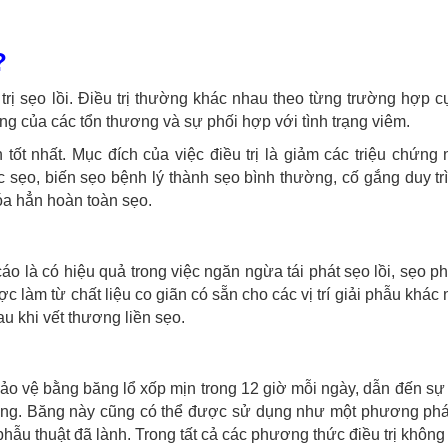
?
ị sẹo lồi. Điều trị thường khác nhau theo từng trường hợp cụ
ng của các tổn thương và sự phối hợp với tình trạng viêm.
 tốt nhất. Mục đích của việc điều trị là giảm các triệu chứng
sẹo, biến sẹo bệnh lý thành sẹo bình thường, cố gắng duy tr
óa hẳn hoàn toàn sẹo.
áo là có hiệu quả trong việc ngăn ngừa tái phát sẹo lồi, sẹo ph
ợc làm từ chất liệu co giãn có sẵn cho các vị trí giải phẫu khác
 khi vết thương liền sẹo.
bảo vệ bằng băng lổ xốp mịn trong 12 giờ mỗi ngày, dẫn đến sự 
háng. Băng này cũng có thể được sử dụng như một phương ph
hẫu thuật đã lành. Trong tất cả các phương thức điều trị không