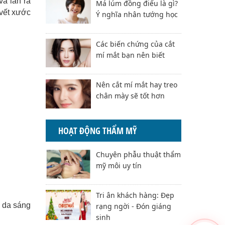
và lan ra
Má lúm đồng điếu là gì?
 vết xước
Ý nghĩa nhân tướng học
Các biến chứng của cắt
mí mắt bạn nên biết
Nên cắt mí mắt hay treo
chân mày sẽ tốt hơn
HOẠT ĐỘNG THẨM MỸ
Chuyên phẫu thuật thẩm
mỹ môi uy tín
Tri ân khách hàng: Đẹp
c da sáng
rạng ngời - Đón giáng
sinh