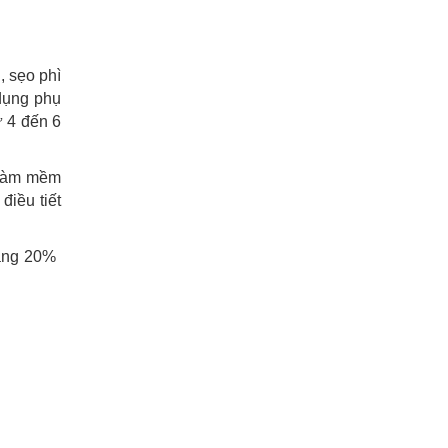
, sẹo phì
 dụng phụ
ừ 4 đến 6
 làm mềm
điều tiết
g 20% ​​