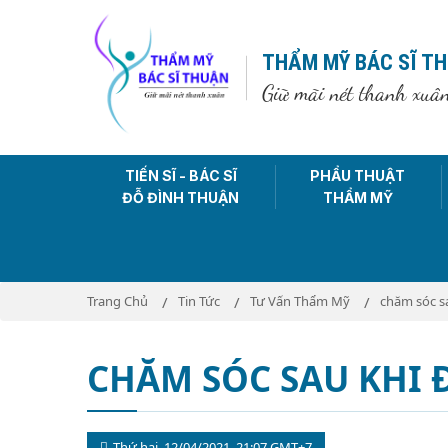
THẨM MỸ BÁC SĨ T
Giữ mãi nét thanh xuâ
TIẾN SĨ - BÁC SĨ
PHẨU THUẬT
ĐỖ ĐÌNH THUẬN
THẨM MỸ
Trang Chủ
Tin Tức
Tư Vấn Thẩm Mỹ
chăm sóc sau
CHĂM SÓC SAU KHI Đ
Thứ hai, 12/04/2021, 21:07 GMT+7