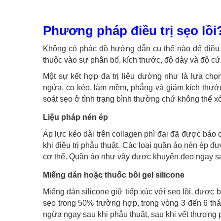
Phương pháp điều trị sẹo lồi
Không có phác đồ hướng dẫn cụ thể nào để điều tr
thuộc vào sự phân bố, kích thước, độ dày và độ cứ
Một sự kết hợp đa trị liệu dường như là lựa chọn
ngứa, co kéo, làm mềm, phẳng và giảm kích thước 
soát sẹo ở tình trạng bình thường chứ không thể x
Liệu pháp nén ép
Áp lực kéo dài trên collagen phì đại đã được báo c
khi điều trị phẫu thuật. Các loại quần áo nén ép đư
cơ thể. Quần áo như vậy được khuyên đeo ngay sau
Miếng dán hoặc thuốc bôi gel silicone
Miếng dán silicone giữ tiếp xúc với sẹo lồi, được 
sẹo trong 50% trường hợp, trong vòng 3 đến 6 t
ngừa ngay sau khi phẫu thuật, sau khi vết thương p