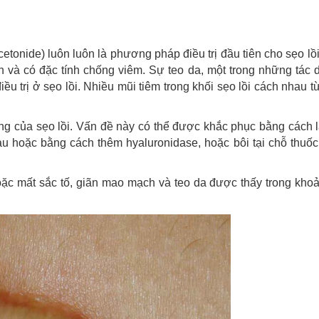
cetonide) luôn luôn là phương pháp điều trị đầu tiên cho sẹo lồi
en và có đặc tính chống viêm. Sự teo da, một trong những tác
u trị ở sẹo lồi. Nhiều mũi tiêm trong khối sẹo lồi cách nhau t
ứng của sẹo lồi. Vấn đề này có thể được khắc phục bằng cách
u hoặc bằng cách thêm hyaluronidase, hoặc bôi tại chỗ thuốc 
 mất sắc tố, giãn mao mạch và teo da được thấy trong khoản