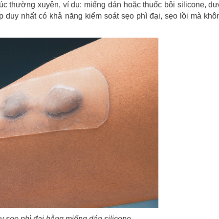
 xúc thường xuyên, ví dụ: miếng dán hoặc thuốc bôi silicone, 
y nhất có khả năng kiểm soát sẹo phì đại, sẹo lồi mà khôn
hay sẹo phì đại bằng miếng dán silicone.