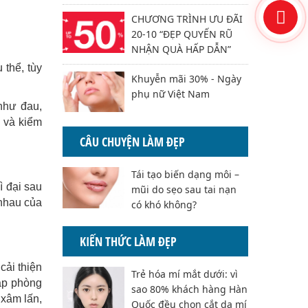
CHƯƠNG TRÌNH ƯU ĐÃI
20-10 “ĐẸP QUYẾN RŨ
NHẬN QUÀ HẤP DẪN”
 thể, tùy
Khuyễn mãi 30% - Ngày
phụ nữ Việt Nam
 như đau,
ì và kiểm
CÂU CHUYỆN LÀM ĐẸP
Tái tạo biến dạng môi –
ì đại sau
mũi do sẹo sau tai nạn
 nhau của
có khó không?
KIẾN THỨC LÀM ĐẸP
cải thiện
Trẻ hóa mí mắt dưới: vì
áp phòng
sao 80% khách hàng Hàn
 xâm lấn,
Quốc đều chọn cắt da mí