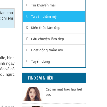
Tin khuyến mãi
gian cho
Tư vấn thẩm mỹ
c chị em
Kiến thức làm đẹp
Câu chuyện làm đẹp
Hoạt động thẩm mỹ
hắc, hình
Tuyển dụng
sinh ngay
kéo và có
c dù ngực
TIN XEM NHIỀU
Cắt mí mắt bao lâu hết
sẹo