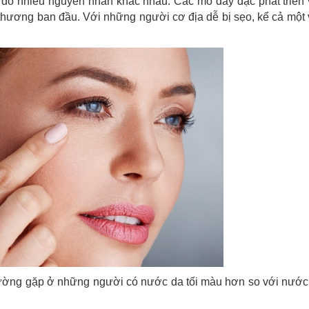
g do nhiều nguyên nhân khác nhau. Các mô dày đặc phát triển 
 thương ban đầu. Với những người cơ địa dễ bị sẹo, kể cả một
 thường gặp ở những người có nước da tối màu hơn so với nướ