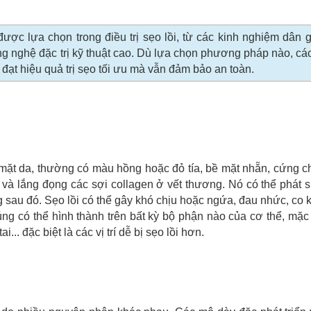
ợc lựa chọn trong điều trị sẹo lồi, từ các kinh nghiệm dân 
ng nghệ đặc trị kỹ thuật cao. Dù lựa chọn phương pháp nào, cá
ạt hiệu quả trị sẹo tối ưu mà vẫn đảm bảo an toàn.
ề mặt da, thường có màu hồng hoặc đỏ tía, bề mặt nhẵn, cứng c
và lắng đọng các sợi collagen ở vết thương. Nó có thể phát 
g sau đó. Sẹo lồi có thể gây khó chịu hoặc ngứa, đau nhức, co 
ng có thể hình thành trên bất kỳ bộ phận nào của cơ thể, mặ
.. đặc biệt là các vị trí dễ bị sẹo lồi hơn.