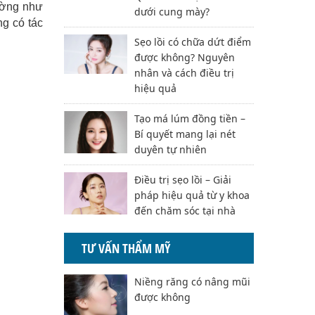
dường như
dưới cung mày?
g có tác
Sẹo lồi có chữa dứt điểm
được không? Nguyên
nhân và cách điều trị
hiệu quả
Tạo má lúm đồng tiền –
Bí quyết mang lại nét
duyên tự nhiên
Điều trị sẹo lồi – Giải
pháp hiệu quả từ y khoa
đến chăm sóc tại nhà
TƯ VẤN THẨM MỸ
Niềng răng có nâng mũi
được không