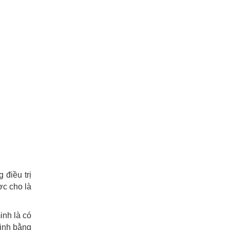
điều trị
ợc cho là
inh là có
định bằng