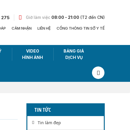
 275
Giờ làm việc
08:00 - 21:00
(T2 đến CN)
ĐÁP
CẢM NHẬN
LIÊN HỆ
CỔNG THÔNG TIN SỞ Y TẾ
Ỹ
VIDEO
BẢNG GIÁ
HÌNH ẢNH
DỊCH VỤ
TIN TỨC
Tin làm đẹp