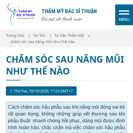
THẨM MỸ BÁC SĨ THUẬN
Giữ mãi nét thanh xuân
MENU
Trang Chủ
Tin Tức
Tư Vấn Thẩm Mỹ
chăm sóc sau nâng mũi như thế nào
CHĂM SÓC SAU NÂNG MŨI
NHƯ THẾ NÀO
Thứ hai, 19/10/2020, 17:23 GMT+7
Cách chăm sóc hậu phẫu sau khi nâng mũi đóng vai trò
rất quan trọng, không những giúp vết thương sau khi
phẫu thuật nhanh chóng hồi phục, dáng mũi được định
hình hoàn hảo, chắc chắn mà việc chăm sóc hậu phẫu