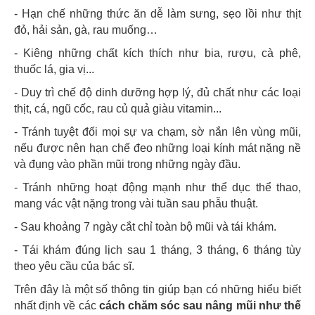
- Hạn chế những thức ăn dễ làm sưng, sẹo lồi như thịt
đỏ, hải sản, gà, rau muống…
- Kiêng những chất kích thích như bia, rượu, cà phê,
thuốc lá, gia vị...
- Duy trì chế độ dinh dưỡng hợp lý, đủ chất như các loại
thịt, cá, ngũ cốc, rau củ quả giàu vitamin...
- Tránh tuyệt đối mọi sự va chạm, sờ nắn lên vùng mũi,
nếu được nên hạn chế đeo những loại kính mát nặng nề
và đụng vào phần mũi trong những ngày đầu.
- Tránh những hoạt động mạnh như thể dục thể thao,
mang vác vật nặng trong vài tuần sau phẫu thuật.
- Sau khoảng 7 ngày cắt chỉ toàn bộ mũi và tái khám.
- Tái khám đúng lịch sau 1 tháng, 3 tháng, 6 tháng tùy
theo yêu cầu của bác sĩ.
Trên đây là một số thông tin giúp bạn có những hiểu biết
nhất định về các
cách chăm sóc sau nâng mũi như thế