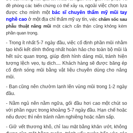
đề phòng các biến chứng có thể xảy ra, n
goài việc chọn lựa
được cho mình một
bác sĩ chuyên thẩm mỹ mũi tay
nghề cao
ở một địa chỉ thẩm mỹ uy tín,
việc
chăm sóc sau
phẫu thuật nâng mũi
một cách cẩn thận cũng không kém
phần quan trọng.
- Trong ít nhất 5-7 ngày đầu, việc cố định phần mũi nhằm
tạo khối kết dính thống nhất hoàn hảo cho toàn bộ mũi là
hết sức quan trọng, giúp định hình dáng mũi, tránh hiện
tượng lệch vẹo, tụ dịch.... Khách hàng sẽ được băng ép
cố định sóng mũi bằng vật liệu chuyên dùng cho nâng
mũi.
- Bạn cũng nên chườm lạnh lên vùng mũi trong 1-2 ngày
đầu.
- Nằm ngủ nên nằm ngữa, gối đầu hơi cao một chút so
với phần ngực trong khoảng 5-7 ngày đầu. Hạn chế hoặc
nếu được thì nên tránh nằm nghiêng hoặc nằm sấp.
- Giữ vết thương khô, chỉ lau mặt bằng khăn ướt, không