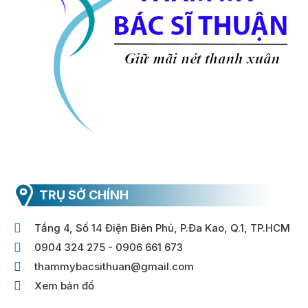
TRỤ SỞ CHÍNH
Tầng 4, Số 14 Điện Biên Phủ, P.Đa Kao, Q.1, TP.HCM
0904 324 275 - 0906 661 673
thammybacsithuan@gmail.com
Xem bản đồ