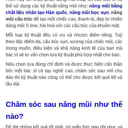
thể sử dụng các kỹ thuật nâng mũi như:
nâng mũi bằng
chất liệu nhân tạo Hàn quốc
,
nâng mũi bọc sụn
,
nâng
mũi cấu trúc
để tạo một chiếc cao, thanh tú, đẹp tư nhiên
dáng mũi S line, hài hoà với các cấu trúc của khuôn mặt.
Mỗi loại kỹ thuật đều có ưu và nhược điểm riêng. Tuỳ
theo đặc điểm da, cấu trúc sụn, xương của chiếc mũi, các
mong muốn, điều kiện và khả năng kinh tế của bạn mà
bác sĩ sẽ tư vấn chọn lựa kỹ thuật phù hợp nhất cho bạn.
Nếu chọn lựa đúng chỉ định và được thực hiện cẩn thận
bởi một bác sĩ có tay nghề cao, chăm sóc sau mổ chu
đáo thì kỹ thuật nào cũng có thể cho được kết quả tốt và
lâu dài.
Chăm sóc sau nâng mũi như thế
nào?
Để đạt những kết quả tốt nhất, rút ngắn thời gian hồi phục và