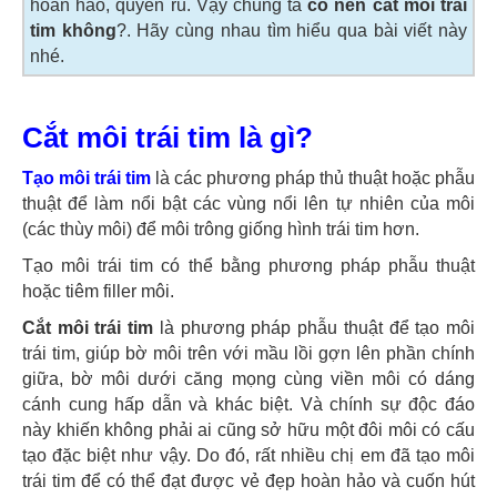
hoàn hảo, quyến rũ. Vậy chúng ta
có nên cắt môi trái
tim không
?. Hãy cùng nhau tìm hiểu qua bài viết này
nhé.
Cắt môi trái tim là gì?
Tạo môi trái tim
là các phương pháp thủ thuật hoặc phẫu
thuật để làm nổi bật các vùng nổi lên tự nhiên của môi
(các thùy môi) để môi trông giống hình trái tim hơn.
Tạo môi trái tim có thể bằng phương pháp phẫu thuật
hoặc tiêm filler môi.
Cắt môi trái tim
là phương pháp phẫu thuật để tạo môi
trái tim, giúp bờ môi trên với mầu lồi gợn lên phần chính
giữa, bờ môi dưới căng mọng cùng viền môi có dáng
cánh cung hấp dẫn và khác biệt. Và chính sự độc đáo
này khiến không phải ai cũng sở hữu một đôi môi có cấu
tạo đặc biệt như vậy. Do đó, rất nhiều chị em đã tạo môi
trái tim để có thể đạt được vẻ đẹp hoàn hảo và cuốn hút