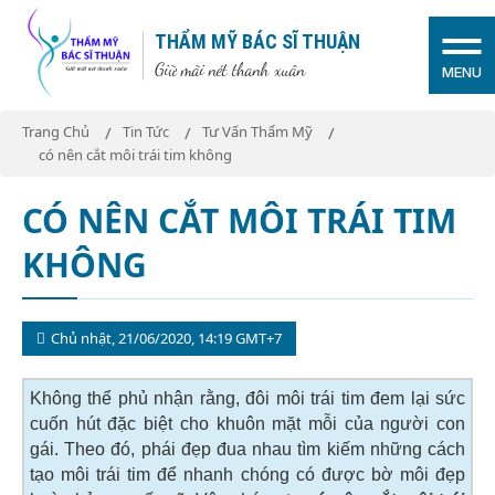
THẨM MỸ BÁC SĨ THUẬN
Giữ mãi nét thanh xuân
MENU
Trang Chủ
Tin Tức
Tư Vấn Thẩm Mỹ
có nên cắt môi trái tim không
CÓ NÊN CẮT MÔI TRÁI TIM
KHÔNG
Chủ nhật, 21/06/2020, 14:19 GMT+7
Không thể phủ nhận rằng, đôi môi trái tim đem lại sức
cuốn hút đặc biệt cho khuôn mặt mỗi của người con
gái. Theo đó, phái đẹp đua nhau tìm kiếm những cách
tạo môi trái tim để nhanh chóng có được bờ môi đẹp