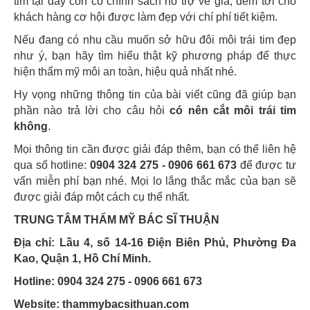
tim tại đây còn có chính sách hỗ trợ về giá, đem tới cho
khách hàng cơ hội được làm đẹp với chí phí tiết kiệm.
Nếu đang có nhu cầu muốn sở hữu đôi môi trái tim đẹp
như ý, bạn hãy tìm hiểu thật kỹ phương pháp để thực
hiện thẩm mỹ môi an toàn, hiệu quả nhất nhé.
Hy vọng những thông tin của bài viết cũng đã giúp bạn
phần nào trả lời cho câu hỏi
có nên cắt môi trái tim
không
.
Mọi thông tin cần được giải đáp thêm, bạn có thể liên hệ
qua số hotline:
0904 324 275 - 0906 661 673
để được tư
vấn miễn phí bạn nhé. Mọi lo lắng thắc mắc của bạn sẽ
được giải đáp một cách cụ thể nhất.
TRUNG TÂM THẨM MỸ BÁC SĨ THUẬN
Địa chỉ: Lầu 4, số 14-16 Điện Biên Phủ, Phường Đa
Kao, Quận 1, Hồ Chí Minh.
Hotline: 0904 324 275 - 0906 661 673
Website: thammybacsithuan.com