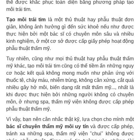
thể được khắc phục toàn diện bằng phương pháp tạo
môi trái tim.
Tạo môi trái tim
là một thủ thuật hay phẫu thuật đơn
giản, không ảnh hưởng gì đến sức khoẻ nếu như được
thực hiện bởi một bác sĩ có chuyên môn sâu và nhiều
kinh nghiệm, ở một cơ sở được cấp giấy phép hoạt động
phẫu thuật thẩm mỹ.
Tuy nhiên, cũng như mọi thủ thuật hay phẫu thuật thẩm
mỹ khác, tạo môi trái tim cũng có thể tiềm ẩn những nguy
cơ hoặc kết quả không mong muốn như phản ứng với
thuốc tê, chảy máu, nhiễm trùng, không cân xứng, cắt quá
nhiều gây hở môi, biến dạng rất mất thẩm mỹ..., nhất là
khi được thực hiện bởi những người không có chuyên
môn, ở nhưng spa, thẩm mỹ viện không được cấp phép
phẫu thuật thẩm mỹ.
Vì vậy, bạn nên cân nhắc thật kỹ, lựa chọn cho mình một
bác sĩ chuyên thẩm mỹ môi uy tín
và được cấp phép,
tránh xa những spa, thẩm mỹ viện "chui" không được