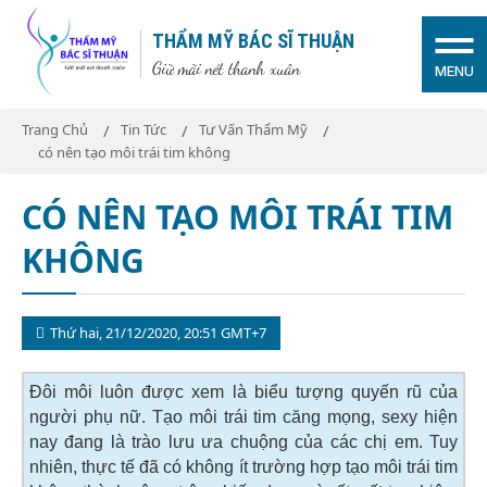
THẨM MỸ BÁC SĨ THUẬN
Giữ mãi nét thanh xuân
MENU
Trang Chủ
Tin Tức
Tư Vấn Thẩm Mỹ
có nên tạo môi trái tim không
CÓ NÊN TẠO MÔI TRÁI TIM
KHÔNG
Thứ hai, 21/12/2020, 20:51 GMT+7
Đôi môi luôn được xem là biểu tượng quyến rũ của
người phụ nữ. Tạo môi trái tim căng mọng, sexy hiện
nay đang là trào lưu ưa chuộng của các chị em. Tuy
nhiên, thực tế đã có không ít trường hợp tạo môi trái tim