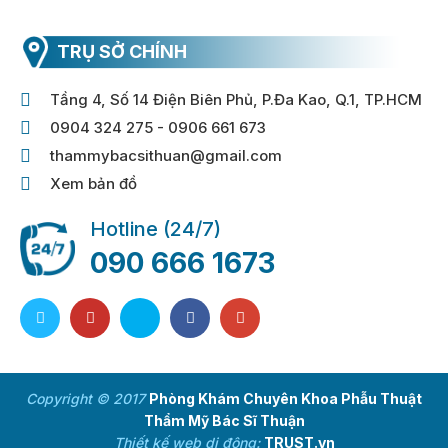
TRỤ SỞ CHÍNH
Tầng 4, Số 14 Điện Biên Phủ, P.Đa Kao, Q.1, TP.HCM
0904 324 275 - 0906 661 673
thammybacsithuan@gmail.com
Xem bản đồ
Hotline (24/7)
090 666 1673
Copyright © 2017
Phòng Khám Chuyên Khoa Phẫu Thuật
Thẩm Mỹ Bác Sĩ Thuận
Thiết kế web di động:
TRUST.vn