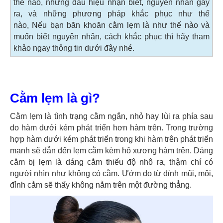
thế nào, những dấu hiệu nhận biết, nguyên nhân gây
ra, và những phương pháp khắc phục như thế
nào, Nếu bạn băn khoăn cằm lẹm là như thế nào và
muốn biết nguyên nhân, cách khắc phục thì hãy tham
khảo ngay thông tin dưới đây nhé.
Cằm lẹm là gì?
Cằm lẹm là tình trạng cằm ngắn, nhỏ hay lùi ra phía sau
do hàm dưới kém phát triển hơn hàm trên. Trong trường
hợp hàm dưới kém phát triển trong khi hàm trên phát triển
mạnh sẽ dẫn đến lẹm cằm kèm hô xương hàm trên. Dáng
cằm bị lẹm là dáng cằm thiếu độ nhô ra, thậm chí có
người nhìn như không có cằm. Ướm đo từ đỉnh mũi, môi,
đỉnh cằm sẽ thấy không nằm trên một đường thẳng.