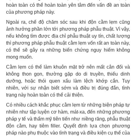
hoàn toàn có thể hoàn toàn yên tâm đến vấn đề an toàn
của phương pháp này.
Ngoài ra, chế độ chăm sóc sau khi độn cằm lẹm cũng
ảnh hưởng phần lớn tới phương pháp phẫu thuật. Vì vậy,
nếu không tìm được địa chỉ phẫu thuật uy tín, chất lượng
thì phương pháp phẫu thuật cằm lẹm vốn rất an toàn này,
có thể sẽ gây ra những biến chứng nguy hiểm không
mong muốn.
Cằm lẹm có thể làm khuôn mặt trở nên mất cân đối và
không thon gọn, thường gặp do di truyền, thiếu dinh
dưỡng, hoặc thói quen xấu làm lệch khớp cắn. Tuy
nhiên, với sự nhận biết sớm và điều trị đúng đắn, tình
trạng này hoàn toàn có thể cải thiện.
Có nhiều cách khắc phục cằm lẹm từ những biện pháp tự
nhiên như tập luyện cơ hàm, mát-xa, đến những phương
pháp y tế và thẩm mỹ tiên tiến như niềng răng, phẫu thuật
độn cằm, hay tiêm filler. Quyết định lựa chọn phương
pháp nào phụ thuộc vào tình trạng và điều kiện cụ thể của