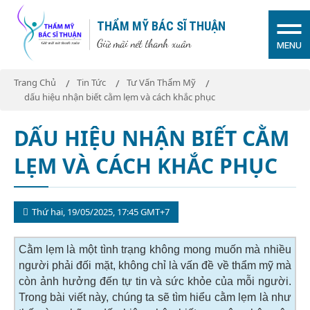
THẨM MỸ BÁC SĨ THUẬN
Giữ mãi nét thanh xuân
MENU
Trang Chủ
Tin Tức
Tư Vấn Thẩm Mỹ
dấu hiệu nhận biết cằm lẹm và cách khắc phục
DẤU HIỆU NHẬN BIẾT CẰM
LẸM VÀ CÁCH KHẮC PHỤC
Thứ hai, 19/05/2025, 17:45 GMT+7
Cằm lẹm là một tình trạng không mong muốn mà nhiều
người phải đối mặt, không chỉ là vấn đề về thẩm mỹ mà
còn ảnh hưởng đến tự tin và sức khỏe của mỗi người.
Trong bài viết này, chúng ta sẽ tìm hiểu cằm lẹm là như