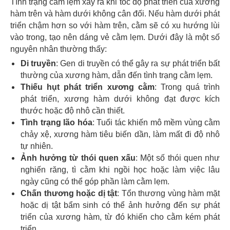
Tình trạng cằm lẹm xảy ra khi tốc độ phát triển của xương
hàm trên và hàm dưới không cân đối. Nếu hàm dưới phát
triển chậm hơn so với hàm trên, cằm sẽ có xu hướng lùi
vào trong, tạo nên dáng vẻ cằm lẹm. Dưới đây là một số
nguyên nhân thường thấy:
Di truyền
: Gen di truyền có thể gây ra sự phát triển bất
thường của xương hàm, dẫn đến tình trạng cằm lẹm.
Thiếu hụt phát triển xương cằm
: Trong quá trình
phát triển, xương hàm dưới không đạt được kích
thước hoặc độ nhô cần thiết.
Tình trạng lão hóa
: Tuổi tác khiến mô mềm vùng cằm
chảy xệ, xương hàm tiêu biến dần, làm mất đi độ nhô
tự nhiên.
Ảnh hưởng từ thói quen xấu
: Một số thói quen như
nghiến răng, tì cằm khi ngồi học hoặc làm việc lâu
ngày cũng có thể góp phần làm cằm lẹm.
Chấn thương hoặc dị tật
: Tổn thương vùng hàm mặt
hoặc dị tật bẩm sinh có thể ảnh hưởng đến sự phát
triển của xương hàm, từ đó khiến cho cằm kém phát
triển.