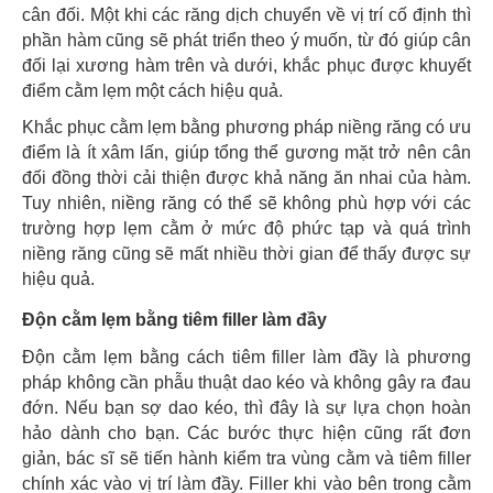
cân đối. Một khi các răng dịch chuyển về vị trí cố định thì
phần hàm cũng sẽ phát triển theo ý muốn, từ đó giúp cân
đối lại xương hàm trên và dưới, khắc phục được khuyết
điểm cằm lẹm một cách hiệu quả.
Khắc phục cằm lẹm bằng phương pháp niềng răng có ưu
điểm là ít xâm lấn, giúp tổng thể gương mặt trở nên cân
đối đồng thời cải thiện được khả năng ăn nhai của hàm.
Tuy nhiên, niềng răng có thể sẽ không phù hợp với các
trường hợp lẹm cằm ở mức độ phức tạp và quá trình
niềng răng cũng sẽ mất nhiều thời gian để thấy được sự
hiệu quả.
Độn cằm lẹm bằng tiêm filler làm đầy
Độn cằm lẹm bằng cách tiêm filler làm đầy là phương
pháp không cần phẫu thuật dao kéo và không gây ra đau
đớn. Nếu bạn sợ dao kéo, thì đây là sự lựa chọn hoàn
hảo dành cho bạn. Các bước thực hiện cũng rất đơn
giản, bác sĩ sẽ tiến hành kiểm tra vùng cằm và tiêm filler
chính xác vào vị trí làm đầy. Filler khi vào bên trong cằm