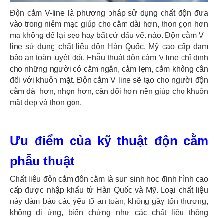
Độn cằm V-line là phương pháp sử dụng chất độn đưa
vào trong niêm mạc giúp cho cằm dài hơn, thon gọn hơn
mà không để lại sẹo hay bất cứ dấu vết nào. Độn cằm V -
line sử dụng chất liệu độn Hàn Quốc, Mỹ cao cấp đảm
bảo an toàn tuyệt đối. Phẫu thuật độn cằm V line chỉ định
cho những người có cằm ngắn, cằm lẹm, cằm không cân
đối với khuôn mặt. Độn cằm V line sẽ tạo cho người độn
cằm dài hơn, nhọn hơn, cân đối hơn nên giúp cho khuôn
mặt đẹp và thon gọn.
Ưu điểm của kỹ thuật độn cằm
phẫu thuật
Chất liệu độn cằm độn cằm là sụn sinh học định hình cao
cấp được nhập khẩu từ Hàn Quốc và Mỹ. Loại chất liệu
này đảm bảo các yếu tố an toàn, không gây tổn thương,
không dị ứng, biến chứng như các chất liệu thông