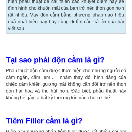
hiện phẫu thuật để cải thiện các khuyết điểm này sẽ
định hình cho khuôn mặt của bạn trở nên thon gọn hơn
rất nhiều. Vậy độn cằm bằng phương pháp nào hiệu
quả nhất hiện nay hãy cùng đi tìm câu trả lời qua bài
viết sau
Tại sao phải độn cằm là gì?
Phẫu thuật độn cằm được thực hiện cho những người có
cằm ngắn, cằm lẹm… nhằm thay đổi hình dáng của
chiếc cằm khiến gương mặt không cân đối trở nên thon
gọn hài hòa và thu hút hơn. Đặc biệt, phẫu thuật này
không hề gây ra bất kỳ thương tổn nào cho cơ thể.
Tiêm Filler cằm là gì?
Hiện nay phương pháp tiêm filler được rất nhiều chị em