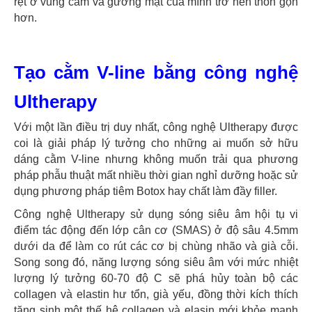
rệt ở vùng cằm và gương mặt của mình trở nên thon gọn
hơn.
Tạo cằm V-line bằng công nghệ
Ultherapy
Với một lần điều trị duy nhất, công nghệ Ultherapy được
coi là giải pháp lý tưởng cho những ai muốn sở hữu
dáng cằm V-line nhưng không muốn trải qua phương
pháp phẫu thuật mất nhiều thời gian nghỉ dưỡng hoặc sử
dụng phương pháp tiêm Botox hay chất làm đầy filler.
Công nghệ Ultherapy sử dụng sóng siêu âm hội tụ vi
điểm tác động đến lớp cân cơ (SMAS) ở độ sâu 4.5mm
dưới da để làm co rút các cơ bị chùng nhão và già cỗi.
Song song đó, năng lượng sóng siêu âm với mức nhiệt
lượng lý tưởng 60-70 độ C sẽ phá hủy toàn bộ các
collagen và elastin hư tổn, già yếu, đồng thời kích thích
tăng sinh một thế hệ collagen và elasin mới khỏe mạnh