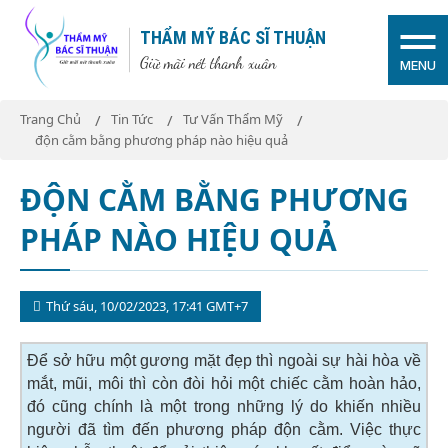
THẨM MỸ BÁC SĨ THUẬN
Giữ mãi nét thanh xuân
MENU
Trang Chủ
Tin Tức
Tư Vấn Thẩm Mỹ
độn cằm bằng phương pháp nào hiệu quả
ĐỘN CẰM BẰNG PHƯƠNG
PHÁP NÀO HIỆU QUẢ
Thứ sáu, 10/02/2023, 17:41 GMT+7
Để sở hữu một gương mặt đẹp thì ngoài sự hài hòa về
mắt, mũi, môi thì còn đòi hỏi một chiếc cằm hoàn hảo,
đó cũng chính là một trong những lý do khiến nhiều
người đã tìm đến phương pháp độn cằm. Việc thực