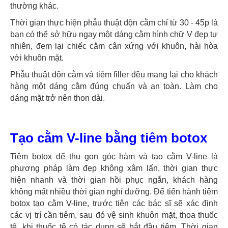
thường khác.
Thời gian thực hiện phẫu thuật độn cằm chỉ từ 30 - 45p là
bạn có thể sở hữu ngay một dáng cằm hình chữ V đẹp tự
nhiên, đem lại chiếc cằm cân xứng với khuôn, hài hòa
với khuôn mặt.
Phẫu thuật độn cằm và tiêm filler đều mang lại cho khách
hàng một dáng cằm đúng chuẩn và an toàn. Làm cho
dáng mặt trở nên thon dài.
Tạo cằm V-line bằng tiêm botox
Tiêm botox để thu gọn góc hàm và tạo cằm V-line là
phương pháp làm đẹp không xâm lấn, thời gian thực
hiện nhanh và thời gian hồi phục ngắn, khách hàng
không mất nhiều thời gian nghỉ dưỡng. Để tiến hành tiêm
botox tạo cằm V-line, trước tiên các bác sĩ sẽ xác định
các vị trí cần tiêm, sau đó vệ sinh khuôn mặt, thoa thuốc
tê, khi thuốc tê có tác dụng sẽ bắt đầu tiêm. Thời gian