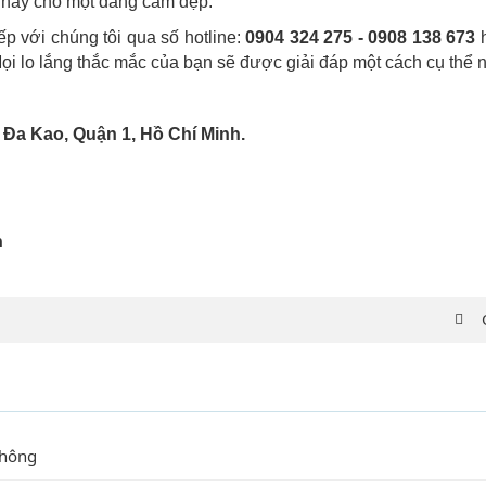
n nay cho một dáng cằm đẹp.
ếp với chúng tôi qua số hotline:
0904 324 275 - 0908 138 673
h
Mọi lo lắng thắc mắc của bạn sẽ được giải đáp một cách cụ thể n
 Đa Kao, Quận 1, Hồ Chí Minh.
n
không