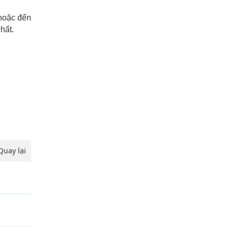
oặc đến
hất.
Quay lại