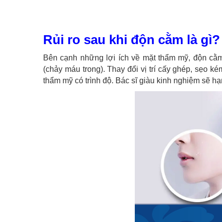
Rủi ro sau khi độn cằm là gì?
Bên cạnh những lợi ích về mặt thẩm mỹ, độn cằm 
(chảy máu trong). Thay đổi vị trí cấy ghép, sẹo k
thẩm mỹ có trình độ. Bác sĩ giàu kinh nghiệm sẽ h