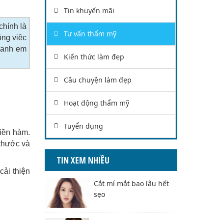
Tin khuyến mãi
chính là
Tư vấn thẩm mỹ
ông việc
c anh em
Kiến thức làm đẹp
Câu chuyện làm đẹp
Hoạt động thẩm mỹ
Tuyển dụng
viền hàm.
thước và
TIN XEM NHIỀU
ải thiện
Cắt mí mắt bao lâu hết
sẹo