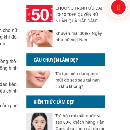
CHƯƠNG TRÌNH ƯU ĐÃI
20-10 “ĐẸP QUYẾN RŨ
NHẬN QUÀ HẤP DẪN”
m cho nữ
Khuyễn mãi 30% - Ngày
g khi đó,
phụ nữ Việt Nam
nh.
CÂU CHUYỆN LÀM ĐẸP
Đồng thời
hông hình
Tái tạo biến dạng môi –
mũi do sẹo sau tai nạn
dao kéo,
có khó không?
iều chỉnh
KIẾN THỨC LÀM ĐẸP
 cằm phù
Trẻ hóa mí mắt dưới: vì
sao 80% khách hàng Hàn
Quốc đều chọn cắt da mí