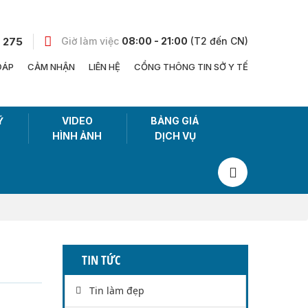
 275
Giờ làm việc
08:00 - 21:00
(T2 đến CN)
ĐÁP
CẢM NHẬN
LIÊN HỆ
CỔNG THÔNG TIN SỞ Y TẾ
Ỹ
VIDEO
BẢNG GIÁ
HÌNH ẢNH
DỊCH VỤ
TIN TỨC
Tin làm đẹp