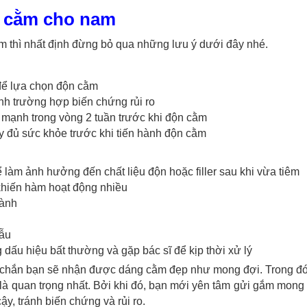
n cằm cho nam
m thì nhất định đừng bỏ qua những lưu ý dưới đây nhé.
 để lựa chọn độn cằm
ránh trường hợp biến chứng rủi ro
h mạnh trong vòng 2 tuần trước khi độn cằm
y đủ sức khỏe trước khi tiến hành độn cằm
làm ảnh hưởng đến chất liệu độn hoặc filler sau khi vừa tiêm
hiến hàm hoạt động nhiều
lành
hẫu
ấu hiệu bất thường và gặp bác sĩ để kịp thời xử lý
ắc chắn bạn sẽ nhận được dáng cằm đẹp như mong đợi. Trong đó,
y là quan trọng nhất. Bởi khi đó, bạn mới yên tâm gửi gắm mon
y, tránh biến chứng và rủi ro.