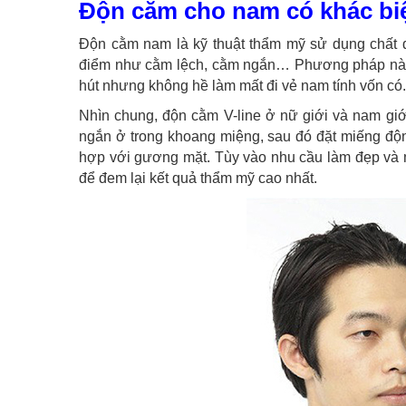
Độn cằm cho nam có khác bi
Độn cằm nam là kỹ thuật thẩm mỹ sử dụng chất 
điểm như cằm lệch, cằm ngắn… Phương pháp này 
hút nhưng không hề làm mất đi vẻ nam tính vốn có.
Nhìn chung, độn cằm V-line ở nữ giới và nam giớ
ngắn ở trong khoang miệng, sau đó đặt miếng độ
hợp với gương mặt. Tùy vào nhu cầu làm đẹp và mo
để đem lại kết quả thẩm mỹ cao nhất.