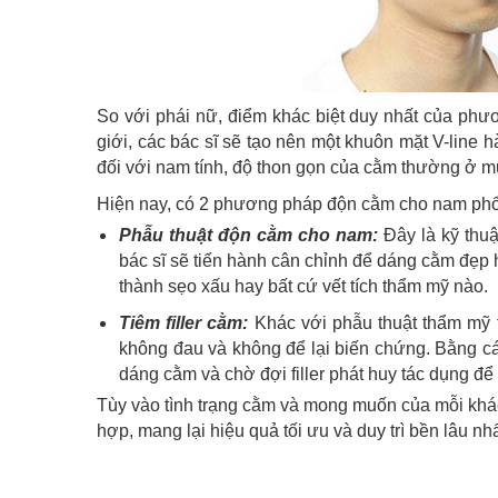
So với phái nữ, điểm khác biệt duy nhất của ph
giới, các bác sĩ sẽ tạo nên một khuôn mặt V-line 
đối với nam tính, độ thon gọn của cằm thường ở m
Hiện nay, có 2 phương pháp độn cằm cho nam phổ b
Phẫu thuật độn cằm cho nam:
Đây là kỹ thu
bác sĩ sẽ tiến hành cân chỉnh để dáng cằm đẹp 
thành sẹo xấu hay bất cứ vết tích thẩm mỹ nào.
Tiêm filler cằm:
Khác với phẫu thuật thẩm mỹ 
không đau và không để lại biến chứng. Bằng các
dáng cằm và chờ đợi filler phát huy tác dụng để
Tùy vào tình trạng cằm và mong muốn của mỗi kh
hợp, mang lại hiệu quả tối ưu và duy trì bền lâu nhấ