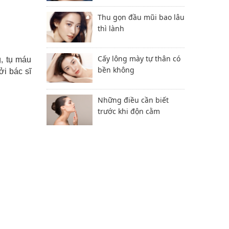
Thu gọn đầu mũi bao lâu
thì lành
Cấy lông mày tự thân có
g, tụ máu
bền không
ởi bác sĩ
Những điều cần biết
trước khi độn cằm