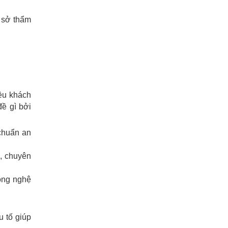
 sở thẩm
ều khách
đề gì bởi
 chuẩn an
i, chuyên
ông nghệ
u tố giúp