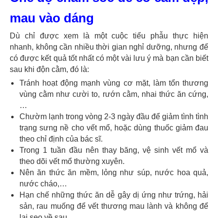
mau vào dáng
Dù chỉ được xem là một cuộc tiểu phẫu thực hiện
nhanh, không cần nhiều thời gian nghỉ dưỡng, nhưng để
có được kết quả tốt nhất có một vài lưu ý mà bạn cần biết
sau khi độn cằm, đó là:
Tránh hoạt động mạnh vùng cơ mặt, làm tổn thương
vùng cằm như cười to, rướn cằm, nhai thức ăn cứng,
…
Chườm lạnh trong vòng 2-3 ngày đầu để giảm tình tình
trạng sưng nề cho vết mổ, hoặc dùng thuốc giảm đau
theo chỉ định của bác sĩ.
Trong 1 tuần đầu nên thay băng, vệ sinh vết mổ và
theo dõi vết mổ thường xuyên.
Nên ăn thức ăn mềm, lỏng như súp, nước hoa quả,
nước cháo,…
Hạn chế những thức ăn dễ gây dị ứng như trứng, hải
sản, rau muống để vết thương mau lành và không để
lại seo về sau.