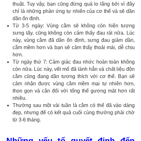
thuật. Tuy vậy, bạn cũng đừng quá lo lắng bởi vì đây
chỉ là những phản ứng tự nhiên của cơ thể và sẽ dần
dần ổn định.
Từ 3-5 ngày: Vùng cằm sẽ không còn hiện tượng
sưng tấy, cũng không còn cảm thấy đau rát nữa. Lúc
này, vùng cằm đã dần ổn định, sưng đau giảm dần,
cằm mềm hơn và bạn sẽ cảm thấy thoải mái, dễ chịu
hơn.
Từ ngày thứ 7: Cảm giác đau nhức hoàn toàn không
còn nữa. Lúc này, vết mổ đã lành hẳn và chất liệu độn
cằm cũng đang dần tương thích với cơ thể. Bạn sẽ
cảm nhận được vùng cằm mềm mại tự nhiên hơn,
thon gọn và cân đối với tổng thể gương mặt hơn rất
nhiều.
Thường sau một vài tuần là cằm có thể đã vào dáng
đẹp, nhưng để có kết quả cuối cùng thường phải chờ
từ 3-6 tháng.
Những yếu tố quyết định đến