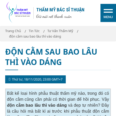
THẨM MỸ BÁC SĨ THUẬN
Giữ mãi nét thanh xuân
MENU
Trang Chủ
Tin Tức
Tư Vấn Thẩm Mỹ
độn cằm sau bao lâu thì vào dáng
ĐỘN CẰM SAU BAO LÂU
THÌ VÀO DÁNG
Thứ tư, 18/11/2020, 23:00 GMT+7
Bất kể loại hình phẫu thuật thẩm mỹ nào, trong đó có
độn cằm cũng cần phải có thời gian để hồi phục. Vậy
độn cằm bao lâu thì vào dáng
và đẹp tự nhiên? Đây
là câu hỏi mà bất kì ai trước khi phẫu thuật độn cằm