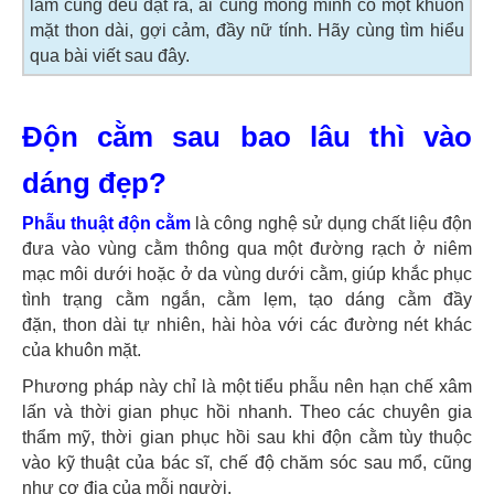
làm cũng đều đặt ra, ai cũng mong mình có một khuôn
mặt thon dài, gợi cảm, đầy nữ tính. Hãy cùng tìm hiểu
qua bài viết sau đây.
Độn cằm sau bao lâu thì vào
dáng đẹp?
Phẫu thuật độn cằm
là công nghệ sử dụng chất liệu độn
đưa vào vùng cằm thông qua một đường rạch ở niêm
mạc môi dưới hoặc ở da vùng dưới cằm, giúp khắc phục
tình trạng cằm ngắn, cằm lẹm, tạo dáng cằm đầy
đặn, thon dài tự nhiên, hài hòa với các đường nét khác
của khuôn mặt.
Phương pháp này chỉ là một tiểu phẫu nên hạn chế xâm
lấn và thời gian phục hồi nhanh. Theo các chuyên gia
thẩm mỹ, thời gian phục hồi sau khi độn cằm tùy thuộc
vào kỹ thuật của bác sĩ, chế độ chăm sóc sau mổ, cũng
như cơ địa của mỗi người.