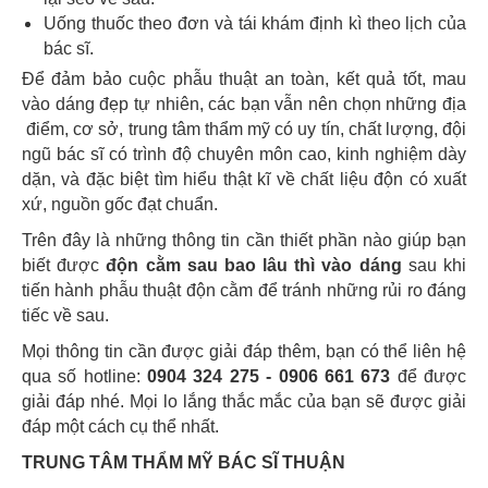
Uống thuốc theo đơn và tái khám định kì theo lịch của
bác sĩ.
Để đảm bảo cuộc phẫu thuật an toàn, kết quả tốt, mau
vào dáng đẹp tự nhiên, các bạn vẫn nên chọn những địa
điểm, cơ sở, trung tâm thẩm mỹ có uy tín, chất lượng, đội
ngũ bác sĩ có trình độ chuyên môn cao, kinh nghiệm dày
dặn, và đặc biệt tìm hiểu thật kĩ về chất liệu độn có xuất
xứ, nguồn gốc đạt chuẩn.
Trên đây là những thông tin cần thiết phần nào giúp bạn
biết được
độn cằm sau bao lâu thì vào dáng
sau khi
tiến hành phẫu thuật độn cằm để tránh những rủi ro đáng
tiếc về sau.
Mọi thông tin cần được giải đáp thêm, bạn có thể liên hệ
qua số hotline:
0904 324 275 - 0906 661 673
để được
giải đáp nhé. Mọi lo lắng thắc mắc của bạn sẽ được giải
đáp một cách cụ thể nhất.
TRUNG TÂM THẨM MỸ BÁC SĨ THUẬN