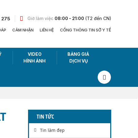
 275
Giờ làm việc
08:00 - 21:00
(T2 đến CN)
ĐÁP
CẢM NHẬN
LIÊN HỆ
CỔNG THÔNG TIN SỞ Y TẾ
Ỹ
VIDEO
BẢNG GIÁ
HÌNH ẢNH
DỊCH VỤ
T
TIN TỨC
Tin làm đẹp