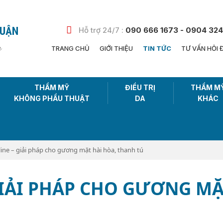
HUẬN
Hỗ trợ 24/7 :
090 666 1673 - 0904 324
n
TRANG CHỦ
GIỚI THIỆU
TIN TỨC
TƯ VẤN HỎI 
THẨM MỸ
ĐIỀU TRỊ
THẨM M
KHÔNG PHẨU THUẬT
DA
KHÁC
ine – giải pháp cho gương mặt hài hòa, thanh tú
GIẢI PHÁP CHO GƯƠNG MẶ