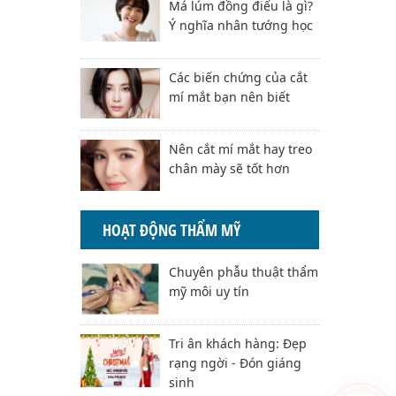
Má lúm đồng điếu là gì?
Ý nghĩa nhân tướng học
Các biến chứng của cắt
mí mắt bạn nên biết
Nên cắt mí mắt hay treo
chân mày sẽ tốt hơn
HOẠT ĐỘNG THẨM MỸ
Chuyên phẫu thuật thẩm
mỹ môi uy tín
Tri ân khách hàng: Đẹp
rạng ngời - Đón giáng
sinh