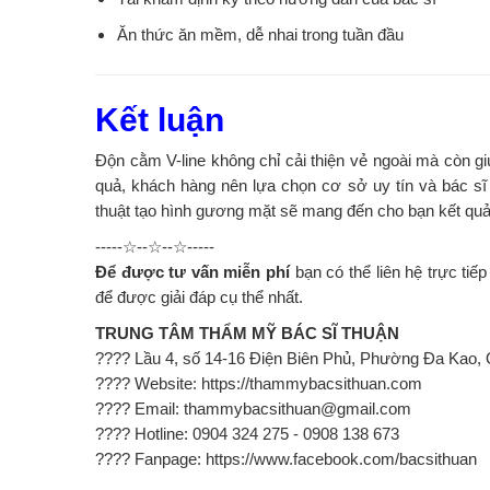
Ăn thức ăn mềm, dễ nhai trong tuần đầu
Kết luận
Độn cằm V-line không chỉ cải thiện vẻ ngoài mà còn gi
quả, khách hàng nên lựa chọn cơ sở uy tín và bác s
thuật tạo hình gương mặt sẽ mang đến cho bạn kết quả 
-----☆--☆--☆-----
Để được tư vấn miễn phí
bạn có thể liên hệ trực tiếp
để được giải đáp cụ thể nhất.
TRUNG TÂM THẨM MỸ BÁC SĨ THUẬN
???? Lầu 4, số 14-16 Điện Biên Phủ, Phường Đa Kao, 
???? Website:
https://thammybacsithuan.com
???? Email:
thammybacsithuan@gmail.com
???? Hotline: 0904 324 275 - 0908 138 673
???? Fanpage:
https://www.facebook.com/bacsithuan