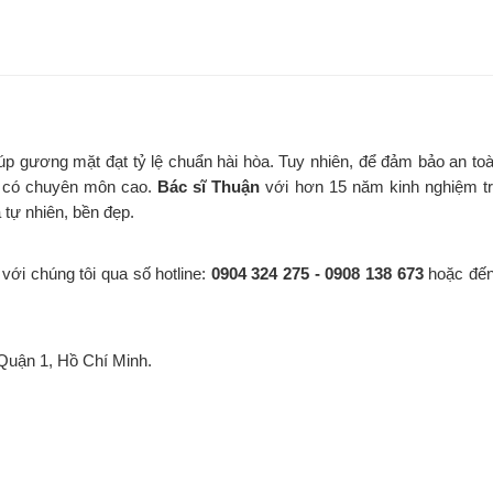
úp gương mặt đạt tỷ lệ chuẩn hài hòa. Tuy nhiên, để đảm bảo an toà
ĩ có chuyên môn cao.
Bác sĩ Thuận
với hơn 15 năm kinh nghiệm t
tự nhiên, bền đẹp.
 với chúng tôi qua số hotline:
0904 324 275 - 0908 138 673
hoặc đến 
Quận 1, Hồ Chí Minh.