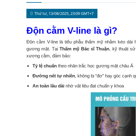
Thứ tư, 13/08/2025, 23:09 GMT+7
Độn cằm V-line l
à gì?
Độn cằm V-line là tiểu phẫu thẩm mỹ nhằm kéo dài h
gương mặt. Tại
Thẩm mỹ Bác sĩ Thuận
, kỹ thuật s
xương cằm, đảm bảo:
Tỷ lệ chuẩn
theo nhân trắc học gương mặt châu Á
Đường nét tự nhiên
, không bị “đơ” hay góc cạnh
An toàn lâu dài
nhờ vật liệu đạt chuẩn y khoa