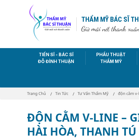
THẨM MỸ BÁC SĨ T
Giữ mãi nét thanh xuâ
TIẾN SĨ - BÁC SĨ
PHẨU THUẬT
ĐỖ ĐÌNH THUẬN
THẨM MỸ
Trang Chủ
Tin Tức
Tư Vấn Thẩm Mỹ
độn cằm v-l
ĐỘN CẰM V-LINE – 
HÀI HÒA, THANH TÚ