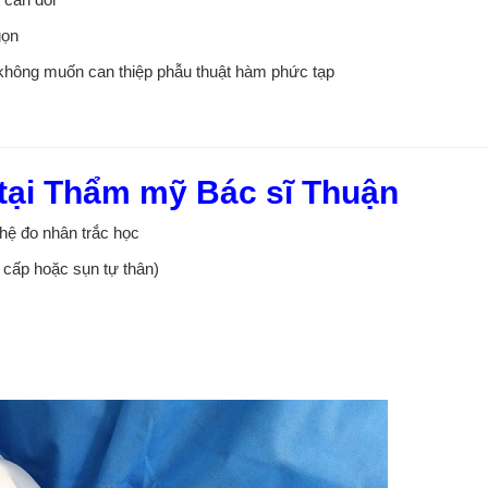
gọn
không muốn can thiệ
p phẫu thuật hàm phức tạp
 tại Thẩm mỹ Bác sĩ Thuận
ệ đo nhân trắc học
 cấp hoặc sụn tự thân)