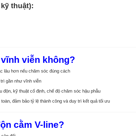
kỹ thuật):
ì vĩnh viễn không?
ặc lâu hơn nếu chăm sóc đúng cách
 trì gần như vĩnh viễn
iệu độn, kỹ thuật cố định, chế độ chăm sóc hậu phẫu
 toàn, đảm bảo tỷ lệ thành công và duy trì kết quả tối ưu
độn cằm V-line?
 cân đối