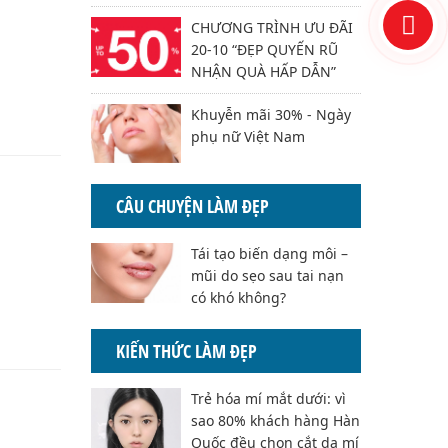
CHƯƠNG TRÌNH ƯU ĐÃI
20-10 “ĐẸP QUYẾN RŨ
NHẬN QUÀ HẤP DẪN”
Khuyễn mãi 30% - Ngày
phụ nữ Việt Nam
CÂU CHUYỆN LÀM ĐẸP
Tái tạo biến dạng môi –
mũi do sẹo sau tai nạn
có khó không?
KIẾN THỨC LÀM ĐẸP
Trẻ hóa mí mắt dưới: vì
sao 80% khách hàng Hàn
Quốc đều chọn cắt da mí