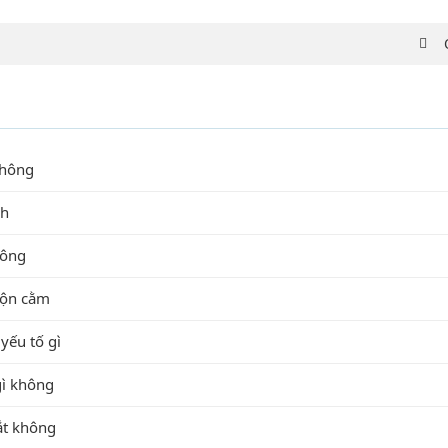
không
nh
hông
độn cằm
yếu tố gì
gì không
ắt không