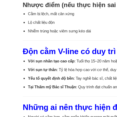
Nhược điểm (nếu thực hiện sai 
Cằm bị lệch, mất cân xứng
Lộ chất liệu độn
Nhiễm trùng hoặc viêm sưng kéo dài
Độn cằm V-line có duy tr
Với sụn nhân tạo cao cấp
: Tuổi thọ 15–20 năm ho
Với sụn tự thân
: Tỷ lệ hòa hợp cao với cơ thể, duy
Yếu tố quyết định độ bền
: Tay nghề bác sĩ, chất l
Tại Thẩm mỹ Bác sĩ Thuận
: Quy trình đạt chuẩn an
Những ai nên thực hiện 
Người có cằm lẹm, cằm ngắn khiến gương mặt mất