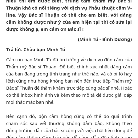
hiểu thì em được biết, trung tâm thẩm mỹ Bác sĩ
Thuận khá có nổi tiếng với dịch vụ Phẫu thuật cằm V-
line. Vậy Bác sĩ Thuận có thể cho em biết, với dáng
cằm không được như ý của em hiện tại thì có sửa lại
được không ạ, em cảm ơn Bác sĩ !
(Minh Tú - Bình Dương)
Trả lời: Chào bạn Minh Tú
Cảm ơn bạn Minh Tú đã tin tưởng về dịch vụ độn cằm của
Thẩm mỹ Bác sĩ Thuận. Để biết chính xác nhất dáng cằm
của bạn đang trong tình trạng như thế nào, và có bị lộ hay
lệch cũng như hỏng không bạn nên đến trực tiếp Thẩm mỹ
Bác sĩ Thuận để thăm khám trực tiếp cùng bác sĩ nhé. Hoặc
có thể inbox hình ảnh và kèm theo mô tả để được giải đáp
mọi thắc mắc bạn nhé.
Bên cạnh đó, độn cằm hỏng cũng có thể do quá trình
chăm sóc sau vết thương không đảm bảo, không theo
đúng hướng dẫn của bác sĩ cộng với việc chất liệu dùng để
độn cằm không đảm bảo nên dễ dàng dẫn đến tình trạng