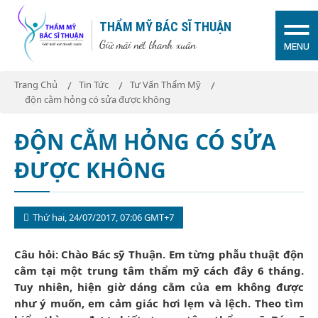
THẨM MỸ BÁC SĨ THUẬN
Giữ mãi nét thanh xuân
MENU
Trang Chủ
Tin Tức
Tư Vấn Thẩm Mỹ
độn cằm hỏng có sửa được không
ĐỘN CẰM HỎNG CÓ SỬA
ĐƯỢC KHÔNG
Thứ hai, 24/07/2017, 07:06 GMT+7
Câu hỏi: Chào Bác sỹ Thuận. Em từng phẫu thuật độn
cằm tại một trung tâm thẩm mỹ cách đây 6 tháng.
Tuy nhiên, hiện giờ dáng cằm của em không được
như ý muốn, em cảm giác hơi lẹm và lệch. Theo tìm