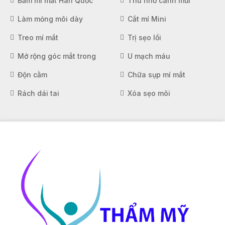
Bấm mí mắt Hàn Quốc
Thu nhỏ cánh mũi
Làm mỏng môi dày
Cắt mí Mini
Treo mí mắt
Trị sẹo lồi
Mở rộng góc mắt trong
U mạch máu
Độn cằm
Chữa sụp mí mắt
Rách dái tai
Xóa sẹo môi