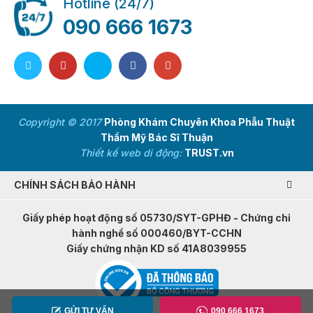
Hotline (24/7)
090 666 1673
Copyright © 2017
Phòng Khám Chuyên Khoa Phẫu Thuật
Thẩm Mỹ Bác Sĩ Thuận
Thiết kế web di động:
TRUST.vn
CHÍNH SÁCH BẢO HÀNH
Giấy phép hoạt động số 05730/SYT-GPHĐ - Chứng chỉ
hành nghề số 000460/BYT-CCHN
Giấy chứng nhận KD số 41A8039955
GỬI TƯ VẤN
090 666 1673