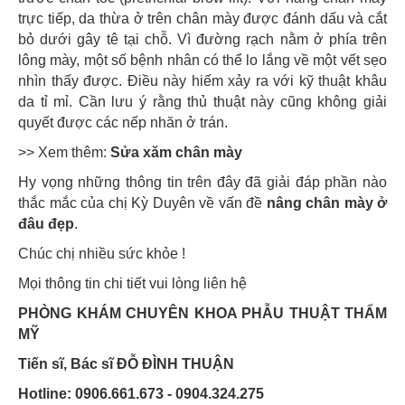
trực tiếp, da thừa ở trên chân mày được đánh dấu và cắt
bỏ dưới gây tê tại chỗ. Vì đường rạch nằm ở phía trên
lông mày, một số bệnh nhân có thể lo lắng về một vết sẹo
nhìn thấy được. Điều này hiếm xảy ra với kỹ thuật khâu
da tỉ mỉ. Cần lưu ý rằng thủ thuật này cũng không giải
quyết được các nếp nhăn ở trán.
>> Xem thêm:
Sửa xăm chân mày
Hy vọng những thông tin trên đây đã giải đáp phần nào
thắc mắc của chị Kỳ Duyên về vấn đề
nâng chân mày ở
đâu đẹp
.
Chúc chị nhiều sức khỏe !
Mọi thông tin chi tiết vui lòng liên hệ
PHÒNG KHÁM CHUYÊN KHOA PHẪU THUẬT THẨM
MỸ
Tiến sĩ, Bác sĩ ĐỖ ĐÌNH THUẬN
Hotline: 0906.661.673 - 0904.324.275