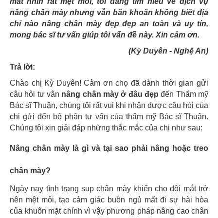
mắt nhìn rất mệt mỏi, tôi đang tìm hiểu về dịch vụ
nâng chân mày nhưng vẫn băn khoăn không biết địa
chỉ nào nâng chân mày đẹp đẹp an toàn và uy tín,
mong bác sĩ tư vấn giúp tôi vấn đề này. Xin cảm ơn.
(Kỳ Duyên - Nghệ An)
Trả lời:
Chào chị Kỳ Duyên! Cảm ơn chọ đã dành thời gian gửi
câu hỏi tư vân
nâng chân mày ở đâu đẹp
đến Thẩm mỹ
Bác sĩ Thuận, chúng tôi rất vui khi nhận được câu hỏi của
chị gửi đến bộ phận tư vấn của thẩm mỹ Bác sĩ Thuận.
Chúng tôi xin giải đáp những thắc mắc của chị như sau:
Nâng chân mày là gì và tại sao phải nâng hoặc treo
chân mày?
Ngày nay tình trạng sụp chân mày khiến cho đôi mắt trở
nên mệt mỏi, tạo cảm giác buồn ngủ mất đi sự hài hòa
của khuôn mặt chính vì vậy phương pháp nâng cao chân