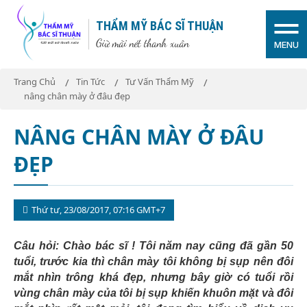
THẨM MỸ BÁC SĨ THUẬN
Giữ mãi nét thanh xuân
MENU
Trang Chủ
Tin Tức
Tư Vấn Thẩm Mỹ
nâng chân mày ở đâu đẹp
NÂNG CHÂN MÀY Ở ĐÂU
ĐẸP
Thứ tư, 23/08/2017, 07:16 GMT+7
Câu hỏi: Chào bác sĩ ! Tôi năm nay cũng đã gần 50
tuổi, trước kia thì chân mày tôi không bị sụp nên đôi
mắt nhìn trông khá đẹp, nhưng bây giờ có tuổi rồi
vùng chân mày của tôi bị sụp khiến khuôn mặt và đôi