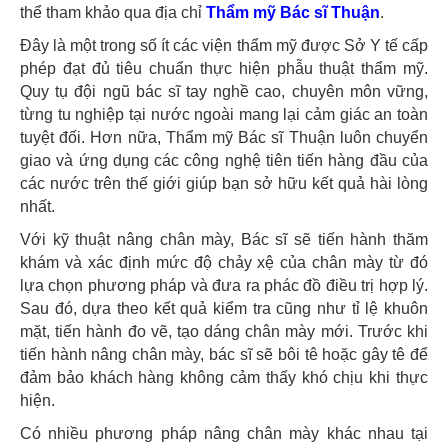
thể tham khảo qua địa chỉ
Thẩm mỹ Bác sĩ Thuận
.
Đây là một trong số ít các viện thẩm mỹ được Sở Y tế cấp
phép đạt đủ tiêu chuẩn thực hiện phẫu thuật thẩm mỹ.
Quy tụ đội ngũ bác sĩ tay nghề cao, chuyên môn vững,
từng tu nghiệp tại nước ngoài mang lại cảm giác an toàn
tuyệt đối. Hơn nữa, Thẩm mỹ Bác sĩ Thuận luôn chuyển
giao và ứng dụng các công nghệ tiên tiến hàng đầu của
các nước trên thế giới giúp bạn sở hữu kết quả hài lòng
nhất.
Với kỹ thuật nâng chân mày, Bác sĩ sẽ tiến hành thăm
khám và xác định mức độ chảy xệ của chân mày từ đó
lựa chọn phương pháp và đưa ra phác đồ điều trị hợp lý.
Sau đó, dựa theo kết quả kiểm tra cũng như tỉ lệ khuôn
mặt, tiến hành đo vẽ, tạo dáng chân mày mới. Trước khi
tiến hành nâng chân mày, bác sĩ sẽ bôi tê hoặc gây tê để
đảm bảo khách hàng không cảm thấy khó chịu khi thực
hiện.
Có nhiều phương pháp nâng chân mày khác nhau tại