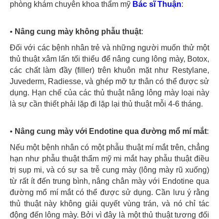
phòng khám chuyên khoa thẩm mỹ
Bác sĩ Thuận
:
•
Nâng cung mày không phẫu thuật
:
Đối với các bệnh nhân trẻ và những người muốn thử một
thủ thuật xâm lấn tối thiểu để nâng cung lông mày, Botox,
các chất làm đầy (filler) trên khuôn mặt như Restylane,
Juvederm, Radiesse, và ghép mỡ tự thân có thể được sử
dụng. Hạn chế của các thủ thuật nâng lông mày loại này
là sự cần thiết phải lặp đi lặp lại thủ thuật mỗi 4-6 tháng.
•
Nâng cung mày với Endotine qua đường mổ mí mắt
:
Nếu một bệnh nhân có một phẫu thuật mí mắt trên, chẳng
hạn như phẫu thuật thẩm mỹ mi mắt hay phẫu thuật điều
trị sụp mi, và có sự sa trễ cung mày (lông mày rũ xuống)
từ rất ít đến trung bình, nâng chân mày với Endotine qua
đường mổ mí mắt có thể được sử dụng. Cần lưu ý rằng
thủ thuật này không giải quyết vùng trán, và nó chỉ tác
động đến lông mày. Bởi vì đây là một thủ thuật tương đối