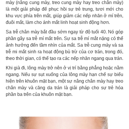
mày (nâng cung mày, treo cung mày hay treo chân mày)
là một giải pháp để phục hồi sự trẻ trung, tươi mới cho
khu vực phía trên mắt, giúp giảm các nếp nhăn ở mí trên,
đuôi mắt, làm cho ánh mắt linh hoạt sinh động hơn.
Sa trễ chân mày bắt đầu sớm ngay từ độ tuổi 40. Nó góp
phần gây sa trễ mí mắt trên. Sự sa trễ mí mắt nặng có thể
ảnh hưởng đến tầm nhìn của mắt. Sa trễ cung mày và sa
trễ mi mắt sinh ra hoạt động bù trừ của cơ trán, trong đó,
theo thời gian, có thể tạo ra các nếp nhăn ngang qua trán.
Khi già đi, lông mày trở nên ở vị trí bằng phẳng hoặc nằm
ngang. Nếu sự sụt xuống của lông mày hạn chế sự biểu
hiện trên khuôn mặt bạn, một sự nâng chân mày hay treo
chân mày và căng da trán là giải pháp cho sự trẻ hóa
phần ba trên của khuôn mặt bạn.