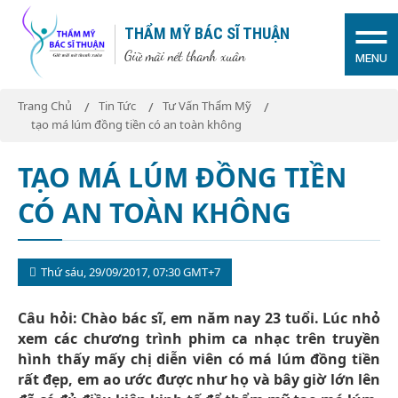
THẨM MỸ BÁC SĨ THUẬN
Giữ mãi nét thanh xuân
MENU
Trang Chủ
Tin Tức
Tư Vấn Thẩm Mỹ
tạo má lúm đồng tiền có an toàn không
TẠO MÁ LÚM ĐỒNG TIỀN
CÓ AN TOÀN KHÔNG
Thứ sáu, 29/09/2017, 07:30 GMT+7
Câu hỏi: Chào bác sĩ, em năm nay 23 tuổi. Lúc nhỏ
xem các chương trình phim ca nhạc trên truyền
hình thấy mấy chị diễn viên có má lúm đồng tiền
rất đẹp, em ao ước được như họ và bây giờ lớn lên