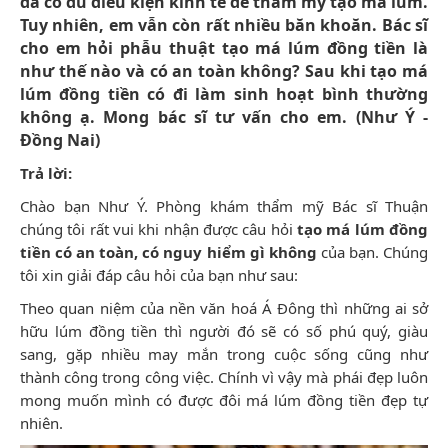
đã có đủ điều kiện kinh tế để thẩm mỹ tạo má lúm.
Tuy nhiên, em vẫn còn rất nhiều băn khoăn. Bác sĩ
cho em hỏi phẫu thuật tạo má lúm đồng tiền là
như thế nào và có an toàn không? Sau khi tạo má
lúm đồng tiền có đi làm sinh hoạt bình thường
không ạ. Mong bác sĩ tư vấn cho em. (Như Ý -
Đồng Nai)
Trả lời:
Chào bạn Như Ý. Phòng khám thẩm mỹ Bác sĩ Thuận
chúng tôi rất vui khi nhận được câu hỏi
tạo má lúm đồng
tiền có an toàn, có nguy hiểm gì không
của bạn. Chúng
tôi xin giải đáp câu hỏi của bạn như sau:
Theo quan niệm của nền văn hoá Á Đông thì những ai sở
hữu lúm đồng tiền thì người đó sẽ có số phú quý, giàu
sang, gặp nhiều may mắn trong cuộc sống cũng như
thành công trong công việc. Chính vì vậy mà phái đẹp luôn
mong muốn mình có được đôi má lúm đồng tiền đẹp tự
nhiên.