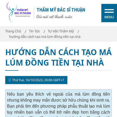
THẨM MỸ BÁC SĨ THUẬN
Giữ mãi nét thanh xuân
MENU
Trang Chủ
Tin Tức
Tư Vấn Thẩm Mỹ
hướng dẫn cách tạo má lúm đồng tiền tại nhà
HƯỚNG DẪN CÁCH TẠO MÁ
LÚM ĐỒNG TIỀN TẠI NHÀ
Thứ hai, 16/10/2023, 20:06 GMT+7
Nếu bạn yêu thích vẻ ngoài của má lúm đồng tiền
nhưng không may mắn được sở hữu chúng khi sinh ra.
Bạn phải tìm đến phương pháp phẫu thuật tạo má lúm
tuy nhiên bạn vẫn có thể trở nên đẹp hơn bằng cách