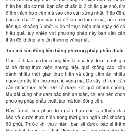
hiện bài tập cơ má, bạn cần chuẩn bị 2 chiếc que nhỏ, tìm
điểm thích hợp trên má sao cho cân xứng nhất. Tiếp đến,
bạn ấn chặt 2 que vào má để tạo hố lõm ở má, nói cười
liên tục khoảng 5 phút. Kiên trì thực hiện mỗi ngày để có
hiệu quả, tuy nhiên với phương pháp này bạn cần cẩn
thận để không làm tổn thương vùng mặt.
Tạo má lúm đồng tiền bằng phương pháp phẫu thuật
Các cách tạo má lúm đồng tiền tại nhà tuy được đánh giá
là đẽ dàng thực hiện nhưng hiệu quả không cao, cần
dành nhiều thời gian thực hiện và cũng tiềm ẩn nhiều
nguy cơ gây tổn thương cho vùng má. Do vậy, chị em cần
cân nhắc thực hiện. Để có được kết quả nhanh chóng,
lâu dài cũng như đảm bảo tính an toàn, chị em nên chọn
phương pháp phẫu thuật tạo má lúm đồng tiền.
Đây là một tiểu phẫu đơn giản, hạn chế can thiệp dao
kéo và được thực hiện trong thời gian ngắn chỉ khoảng
60 phút. Trước khi thực hiện, bạn sẽ được bác sĩ thăm
khám tình trạng, xác định điểm tạo má lúm cũng như tư