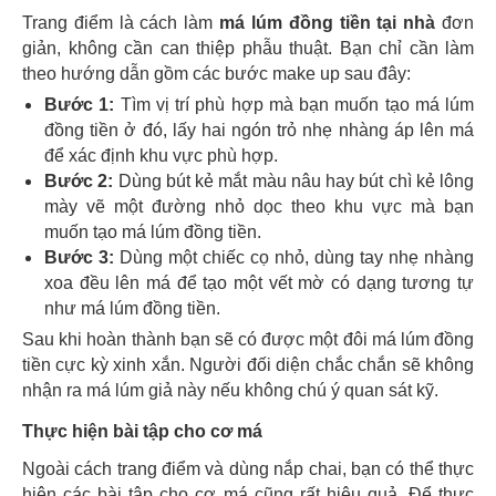
Trang điểm là cách làm
má lúm đồng tiền tại nhà
đơn
giản, không cần can thiệp phẫu thuật. Bạn chỉ cần làm
theo hướng dẫn gồm các bước make up sau đây:
Bước 1:
Tìm vị trí phù hợp mà bạn muốn tạo má lúm
đồng tiền ở đó, lấy hai ngón trỏ nhẹ nhàng áp lên má
để xác định khu vực phù hợp.
Bước 2:
Dùng bút kẻ mắt màu nâu hay bút chì kẻ lông
mày vẽ một đường nhỏ dọc theo khu vực mà bạn
muốn tạo má lúm đồng tiền.
Bước 3:
Dùng một chiếc cọ nhỏ, dùng tay nhẹ nhàng
xoa đều lên má để tạo một vết mờ có dạng tương tự
như má lúm đồng tiền.
Sau khi hoàn thành bạn sẽ có được một đôi má lúm đồng
tiền cực kỳ xinh xắn. Người đối diện chắc chắn sẽ không
nhận ra má lúm giả này nếu không chú ý quan sát kỹ.
Thực hiện bài tập cho cơ má
Ngoài cách trang điểm và dùng nắp chai, bạn có thể thực
hiện các bài tập cho cơ má cũng rất hiệu quả. Để thực