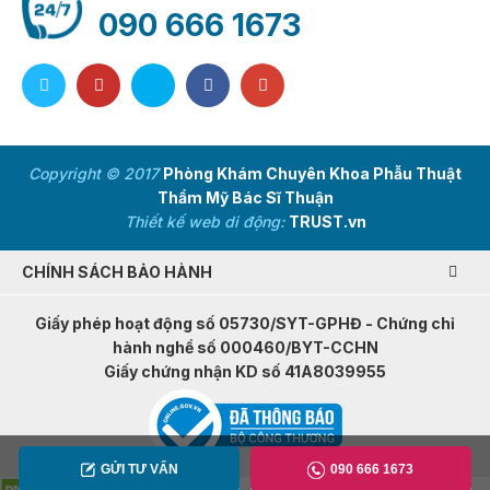
090 666 1673
Copyright © 2017
Phòng Khám Chuyên Khoa Phẫu Thuật
Thẩm Mỹ Bác Sĩ Thuận
Thiết kế web di động:
TRUST.vn
CHÍNH SÁCH BẢO HÀNH
Giấy phép hoạt động số 05730/SYT-GPHĐ - Chứng chỉ
hành nghề số 000460/BYT-CCHN
Giấy chứng nhận KD số 41A8039955
GỬI TƯ VẤN
090 666 1673