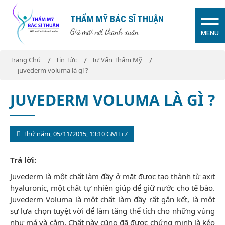
THẨM MỸ BÁC SĨ THUẬN
Giữ mãi nét thanh xuân
MENU
Trang Chủ
Tin Tức
Tư Vấn Thẩm Mỹ
juvederm voluma là gì ?
JUVEDERM VOLUMA LÀ GÌ ?
Thứ năm, 05/11/2015, 13:10 GMT+7
Trả lời:
Juvederm là một chất làm đầy ở mặt được tạo thành từ axit
hyaluronic, một chất tự nhiên giúp để giữ nước cho tế bào.
Juvederm Voluma là một chất làm đầy rất gắn kết, là một
sự lựa chọn tuyệt vời để làm tăng thể tích cho những vùng
như má và cằm. Chất này cũng đã được chứng minh là kéo