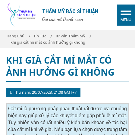
THẨM MỸ BÁC SĨ THUẬN
Giữ mãi nét thanh xuân
MENU
Trang Chủ
Tin Tức
Tư Vấn Thẩm Mỹ
khi già cắt mí mắt có ảnh hưởng gì không
KHI GIÀ CẮT MÍ MẮT CÓ
ẢNH HƯỞNG GÌ KHÔNG
Thứ năm, 20/07/2023, 21:08 GMT+7
Cắt mí là phương pháp phẫu thuật rất được ưa chuộng
hiện nay giúp xử lý các khuyết điểm gặp phải ở mí mắt.
Tuy nhiên vẫn có rất nhiều ý kiến băn khoăn về tác hại
của cắt mí khi về già. Nếu bạn lựa chọn được trung tâm