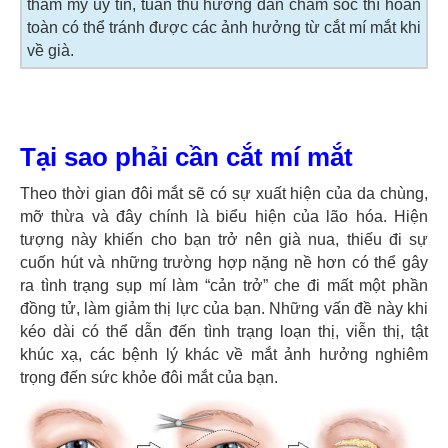
thẩm mỹ uy tín, tuân thủ hướng dẫn chăm sóc thì hoàn
toàn có thể tránh được các ảnh hưởng từ cắt mí mắt khi
về già.
Tại sao phải cần cắt mí mắt
Theo thời gian đôi mắt sẽ có sự xuất hiện của da chùng,
mỡ thừa và đây chính là biểu hiện của lão hóa. Hiện
tượng này khiến cho bạn trở nên già nua, thiếu đi sự
cuốn hút và những trường hợp nặng nề hơn có thể gây
ra tình trạng sụp mí làm “cản trở” che đi mất một phần
đồng tử, làm giảm thị lực của bạn. Những vấn đề này khi
kéo dài có thể dẫn đến tình trạng loạn thị, viễn thị, tật
khúc xạ, các bệnh lý khác về mắt ảnh hưởng nghiêm
trọng đến sức khỏe đôi mắt của bạn.