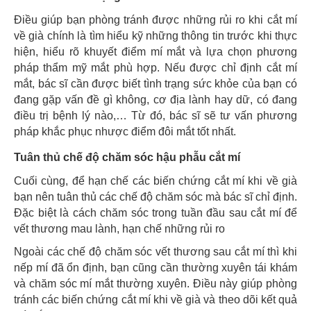
Điều giúp bạn phòng tránh được những rủi ro khi cắt mí
về già chính là tìm hiểu kỹ những thông tin trước khi thực
hiện, hiểu rõ khuyết điểm mí mắt và lựa chọn phương
pháp thẩm mỹ mắt phù hợp. Nếu được chỉ định cắt mí
mắt, bác sĩ cần được biết tình trạng sức khỏe của bạn có
đang gặp vấn đề gì không, cơ địa lành hay dữ, có đang
điều trị bệnh lý nào,… Từ đó, bác sĩ sẽ tư vấn phương
pháp khắc phục nhược điểm đôi mắt tốt nhất.
Tuân thủ chế độ chăm sóc hậu phẫu cắt mí
Cuối cùng, để hạn chế các biến chứng cắt mí khi về già
bạn nên tuân thủ các chế độ chăm sóc mà bác sĩ chỉ định.
Đặc biệt là cách chăm sóc trong tuần đầu sau cắt mí để
vết thương mau lành, hạn chế những rủi ro
Ngoài các chế độ chăm sóc vết thương sau cắt mí thì khi
nếp mí đã ổn định, bạn cũng cần thường xuyên tái khám
và chăm sóc mí mắt thường xuyên. Điều này giúp phòng
tránh các biến chứng cắt mí khi về già và theo dõi kết quả