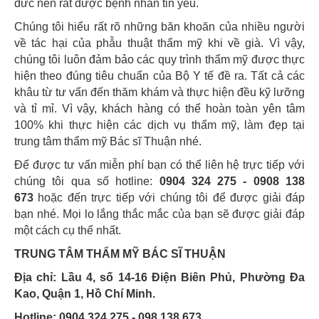
đức nên rất được bệnh nhân tin yêu.
Chúng tôi hiểu rất rõ những băn khoăn của nhiều người
về tác hại của phẫu thuật thẩm mỹ khi về già. Vì vậy,
chúng tôi luôn đảm bảo các quy trình thẩm mỹ được thực
hiện theo đúng tiêu chuẩn của Bộ Y tế đề ra. Tất cả các
khâu từ tư vấn đến thăm khám và thực hiện đều kỹ lưỡng
và tỉ mỉ. Vì vậy, khách hàng có thể hoàn toàn yên tâm
100% khi thực hiện các dịch vụ thẩm mỹ, làm đẹp tại
trung tâm thẩm mỹ Bác sĩ Thuận nhé.
Để được tư vấn miễn phí bạn có thể liên hệ trực tiếp với
chúng tôi qua số hotline:
0904 324 275 - 0908 138
673
hoặc đến trực tiếp với chúng tôi để được giải đáp
bạn nhé. Mọi lo lắng thắc mắc của bạn sẽ được giải đáp
một cách cụ thể nhất.
TRUNG TÂM THẨM MỸ BÁC SĨ THUẬN
Địa chỉ: Lầu 4, số 14-16 Điện Biên Phủ, Phường Đa
Kao, Quận 1, Hồ Chí Minh.
Hotline: 0904 324 275 - 098 138 673