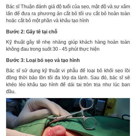
Bác sĩ Thuận đánh giá độ tuổi của sẹo, mật độ và sự xâm
lấn để đưa ra phương án cắt bỏ tối ưu cắt bỏ hoàn toàn
hoặc cắt bỏ một phần và khâu tạo hình
Bước 2: Gây tê tại chỗ
Kỹ thuật gây tê nhẹ nhàng giúp khách hàng hoàn toàn
không đau trong suốt 30 - 45 phút thực hiện
Bước 3: Loại bỏ sẹo và tạo hình
Bác sĩ sử dụng kỹ thuật vi phẫu để loại bỏ khối sẹo lồi
đồng thời bảo tồn tối đa lớp da lành. Sau đó, bác sĩ sẽ
khéo léo khâu tạo hình để dái tai tròn trịa như lúc ban
đầu.