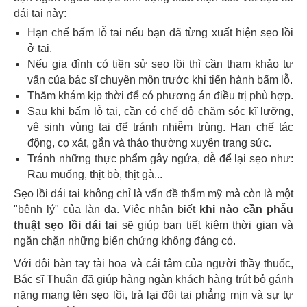
dái tai này:
Hạn chế bấm lỗ tai nếu bạn đã từng xuất hiện sẹo lồi
ở tai.
Nếu gia đình có tiền sử sẹo lồi thì cần tham khảo tư
vấn của bác sĩ chuyên môn trước khi tiến hành bấm lỗ.
Thăm khám kịp thời để có phương án điều trị phù hợp.
Sau khi bấm lỗ tai, cần có chế độ chăm sóc kĩ lưỡng,
vệ sinh vùng tai để tránh nhiễm trùng. Hạn chế tác
động, cọ xát, gắn và tháo thường xuyên trang sức.
Tránh những thực phẩm gây ngứa, dễ để lại sẹo như:
Rau muống, thịt bò, thịt gà...
Sẹo lồi dái tai không chỉ là vấn đề thẩm mỹ mà còn là một
"bệnh lý" của làn da. Việc nhận biết
khi nào cần phẫu
thuật sẹo lồi dái tai
sẽ giúp bạn tiết kiệm thời gian và
ngăn chặn những biến chứng không đáng có.
Với đôi bàn tay tài hoa và cái tâm của người thầy thuốc,
Bác sĩ Thuận đã giúp hàng ngàn khách hàng trút bỏ gánh
nặng mang tên sẹo lồi, trả lại đôi tai phẳng mịn và sự tự