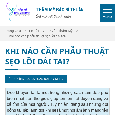
THẨM MỸ BÁC SĨ THUẬN
Giữ mãi nét thanh xuân
MENU
Trang Chủ
Tin Tức
Tư Vấn Thẩm Mỹ
khi nào cần phẫu thuật sẹo lồi dái tai?
KHI NÀO CẦN PHẪU THUẬT
SẸO LỒI DÁI TAI?
Thứ bảy, 28/03/2026, 00:22 GMT+7
Đeo khuyên tai là một trong những cách làm đẹp phổ
biến nhất trên thế giới, giúp tôn lên nét duyên dáng và
cá tính của mỗi người. Tuy nhiên, đằng sau những đôi
bông tai lấp lánh đôi khi lại là một nỗi ám ảnh mang tên