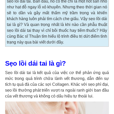
sẹo lồi dái tai. Ban đầu, nó có thể chỉ là một nốt sần nhỏ
như hạt đỗ ngay lỗ xỏ khuyên. Nhưng theo thời gian nó
sẽ to dần và gây mất thẩm mỹ trầm trọng và khiến
khách hàng luôn phải tìm cách che giấu. Vậy sẹo lồi dái
tai là gì? Và quan trọng nhất là khi nào cần phẫu thuật
sẹo lồi dái tai thay vì chỉ bôi thuốc hay tiêm thuốc? Hãy
cùng Bác sĩ Thuận tìm hiểu lộ trình điều trị dứt điểm tình
trạng này qua bài viết dưới đây.
Sẹo lồi dái tai là gì?
Sẹo lồi dái tai là kết quả của việc cơ thể phản ứng quá
mức trong quá trình chữa lành vết thương, dẫn đến sự
tích tụ quá đà của các sợi Collagen. Khác với sẹo phì đại,
sẹo lồi thường phát triển vượt ra ngoài ranh giới ban đầu
của vết thương và không có dấu hiệu tự thoái lui.