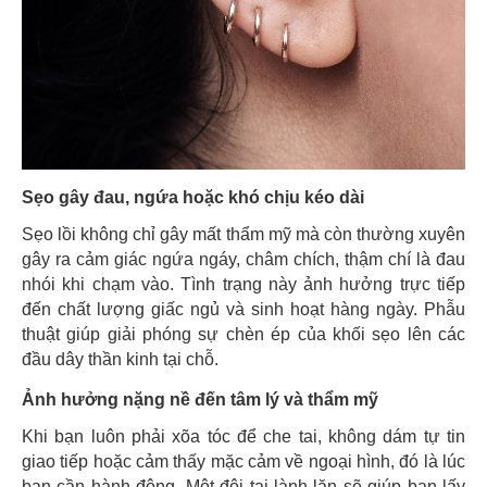
Sẹo gây đau, ngứa hoặc khó chịu kéo dài
Sẹo lồi không chỉ gây mất thẩm mỹ mà còn thường xuyên
gây ra cảm giác ngứa ngáy, châm chích, thậm chí là đau
nhói khi chạm vào. Tình trạng này ảnh hưởng trực tiếp
đến chất lượng giấc ngủ và sinh hoạt hàng ngày. Phẫu
thuật giúp giải phóng sự chèn ép của khối sẹo lên các
đầu dây thần kinh tại chỗ.
Ảnh hưởng nặng nề đến tâm lý và thẩm mỹ
Khi bạn luôn phải xõa tóc để che tai, không dám tự tin
giao tiếp hoặc cảm thấy mặc cảm về ngoại hình, đó là lúc
bạn cần hành động. Một đôi tai lành lặn sẽ giúp bạn lấy