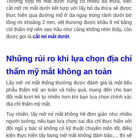
Trường hợp mí mắt dưới cũng có nhiều da thừa, việc
cắt mỡ mí mắt dưới kết hợp với lấy bỏ da thừa sẽ được
thực hiện qua đường mổ ở da ngay trong rãnh dưới bờ
lông mi khoảng 2 mm, vết thương được khâu tỉ mỉ bằng
chỉ thẩm mỹ nên sẹo hầu như cũng không nhìn thấy, còn
được gọi là
cắt mí mắt dưới
.
Những rủi ro khi lựa chọn địa chỉ
thẩm mỹ mắt không an toàn
Lấy mỡ mí mắt thông thường được đánh giá là một tiểu
phẫu thẩm mỹ an toàn và hiệu quả, mang đến cho bạn
đôi mắt tươi trẻ tự nhiên hơn khi bạn lựa chọn chính xác
địa chỉ thẩm mỹ mắt.
Tuy nhiên, lấy mỡ mí mắt không hề đơn giản như nhiều
người tưởng, nếu bạn lựa chọn sai địa chỉ thực hiện với
đội ngũ y bác sĩ không có kỹ thuật chuyên môn tốt, điều
kiện thực hiện lấy bọng mỡ mắt không đảm bảo,… thì sẽ