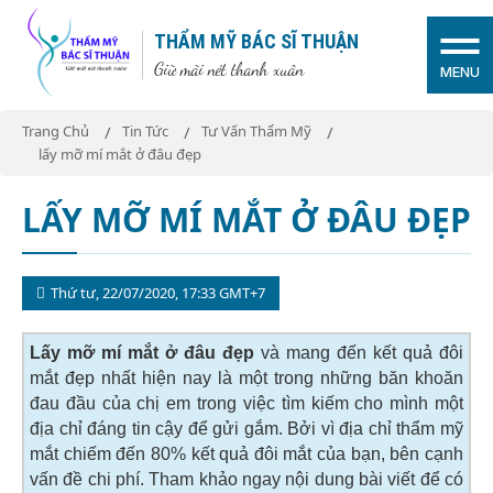
THẨM MỸ BÁC SĨ THUẬN
Giữ mãi nét thanh xuân
MENU
Trang Chủ
Tin Tức
Tư Vấn Thẩm Mỹ
lấy mỡ mí mắt ở đâu đẹp
LẤY MỠ MÍ MẮT Ở ĐÂU ĐẸP
Thứ tư, 22/07/2020, 17:33 GMT+7
Lấy mỡ mí mắt ở đâu đẹp
và mang đến kết quả đôi
mắt đẹp nhất hiện nay là một trong những băn khoăn
đau đầu của chị em trong việc tìm kiếm cho mình một
địa chỉ đáng tin cậy để gửi gắm. Bởi vì địa chỉ thẩm mỹ
mắt chiếm đến 80% kết quả đôi mắt của bạn, bên cạnh
vấn đề chi phí. Tham khảo ngay nội dung bài viết để có