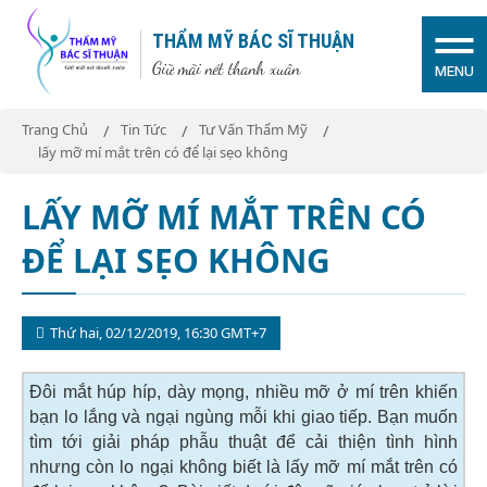
THẨM MỸ BÁC SĨ THUẬN
Giữ mãi nét thanh xuân
MENU
Trang Chủ
Tin Tức
Tư Vấn Thẩm Mỹ
lấy mỡ mí mắt trên có để lại sẹo không
LẤY MỠ MÍ MẮT TRÊN CÓ
ĐỂ LẠI SẸO KHÔNG
Thứ hai, 02/12/2019, 16:30 GMT+7
Đôi mắt húp híp, dày mọng, nhiều mỡ ở mí trên khiến
bạn lo lắng và ngại ngùng mỗi khi giao tiếp. Bạn muốn
tìm tới giải pháp phẫu thuật để cải thiện tình hình
nhưng còn lo ngại không biết là lấy mỡ mí mắt trên có