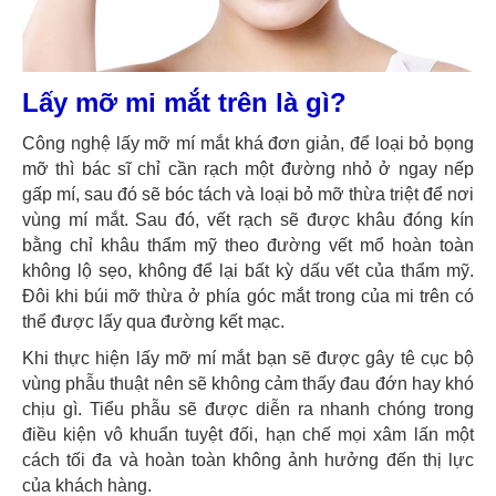
Lấy mỡ mi mắt trên là gì?
Công nghệ lấy mỡ mí mắt khá đơn giản, để loại bỏ bọng
mỡ thì bác sĩ chỉ cần rạch một đường nhỏ ở ngay nếp
gấp mí, sau đó sẽ bóc tách và loại bỏ mỡ thừa triệt để nơi
vùng mí mắt. Sau đó, vết rạch sẽ được khâu đóng kín
bằng chỉ khâu thẩm mỹ theo đường vết mổ hoàn toàn
không lộ sẹo, không để lại bất kỳ dấu vết của thẩm mỹ.
Đôi khi búi mỡ thừa ở phía góc mắt trong của mi trên có
thể được lấy qua đường kết mạc.
Khi thực hiện lấy mỡ mí mắt bạn sẽ được gây tê cục bộ
vùng phẫu thuật nên sẽ không cảm thấy đau đớn hay khó
chịu gì. Tiểu phẫu sẽ được diễn ra nhanh chóng trong
điều kiện vô khuẩn tuyệt đối, hạn chế mọi xâm lấn một
cách tối đa và hoàn toàn không ảnh hưởng đến thị lực
của khách hàng.