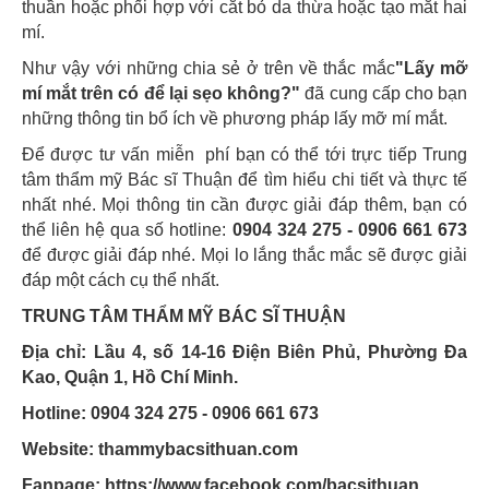
thuần hoặc phối hợp với cắt bỏ da thừa hoặc tạo mắt hai
mí.
Như vậy với những chia sẻ ở trên về thắc mắc
"Lấy mỡ
mí mắt trên có để lại sẹo không?"
đã cung cấp cho bạn
những thông tin bổ ích về phương pháp lấy mỡ mí mắt.
Để được tư vấn miễn phí bạn có thể tới trực tiếp Trung
tâm thẩm mỹ Bác sĩ Thuận để tìm hiểu chi tiết và thực tế
nhất nhé. Mọi thông tin cần được giải đáp thêm, bạn có
thể liên hệ qua số hotline:
0904 324 275 - 0906 661 673
để được giải đáp nhé. Mọi lo lắng thắc mắc sẽ được giải
đáp một cách cụ thể nhất.
TRUNG TÂM THẨM MỸ BÁC SĨ THUẬN
Địa chỉ: Lầu 4, số 14-16 Điện Biên Phủ, Phường Đa
Kao, Quận 1, Hồ Chí Minh.
Hotline: 0904 324 275 - 0906 661 673
Website: thammybacsithuan.com
Fanpage:
https://www.facebook.com/bacsithuan