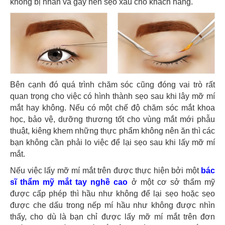
không bị nhăn và gây nên sẹo xấu cho khách hàng.
Bên cạnh đó quá trình chăm sóc cũng đóng vai trò rất
quan trọng cho việc có hình thành sẹo sau khi lây mỡ mí
mắt hay không. Nếu có một chế độ chăm sóc mắt khoa
học, bảo vệ, dưỡng thương tốt cho vùng mắt mới phẫu
thuật, kiêng khem những thực phẩm không nên ăn thì các
bạn không cần phải lo việc để lại sẹo sau khi lấy mỡ mí
mắt.
Nếu việc lấy mỡ mí mắt trên được thực hiện bởi một
bác
sĩ thẩm mỹ mắt tay nghề cao
ở một cơ sở thẩm mỹ
được cấp phép thì hầu như không để lại sẹo hoặc sẹo
được che dấu trong nếp mí hầu như không được nhìn
thấy, cho dù là bạn chỉ được lấy mỡ mí mắt trên đơn