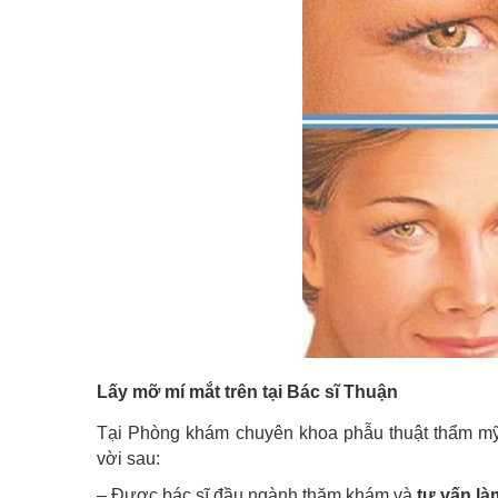
Lấy mỡ mí mắt trên tại Bác sĩ Thuận
Tại Phòng khám chuyên khoa phẫu thuật thẩm mỹ 
vời sau:
– Được bác sĩ đầu ngành thăm khám và
tư vấn l