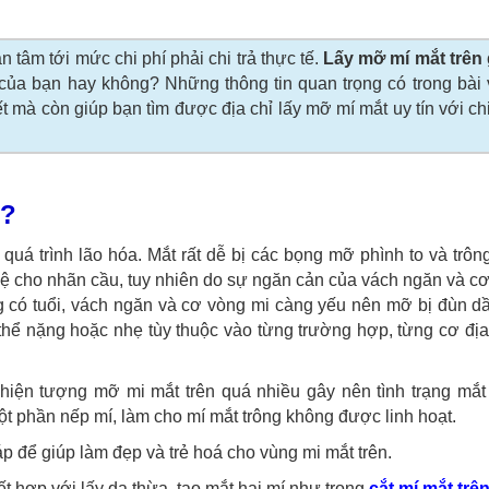
n tâm tới mức chi phí phải chi trả thực tế.
Lấy mỡ mí mắt trên 
của bạn hay không? Những thông tin quan trọng có trong bài 
 mà còn giúp bạn tìm được địa chỉ lấy mỡ mí mắt uy tín với chi 
n?
quá trình lão hóa. Mắt rất dễ bị các bọng mỡ phình to và trông
ệ cho nhãn cầu, tuy nhiên do sự ngăn cản của vách ngăn và c
 có tuổi, vách ngăn và cơ vòng mi càng yếu nên mỡ bị đùn dầ
ó thể nặng hoặc nhẹ tùy thuộc vào từng trường hợp, từng cơ đị
 hiện tượng mỡ mi mắt trên quá nhiều gây nên tình trạng mắt
t phần nếp mí, làm cho mí mắt trông không được linh hoạt.
áp để giúp làm đẹp và trẻ hoá cho vùng mi mắt trên.
t hợp với lấy da thừa, tạo mắt hai mí như trong
cắt mí mắt trê