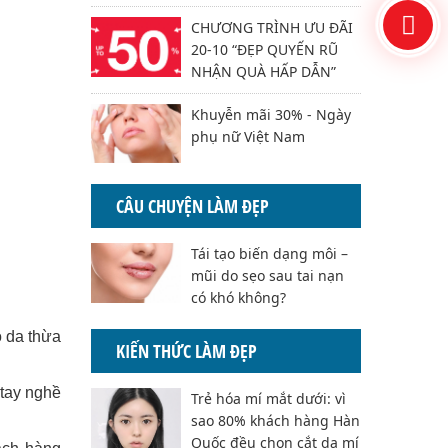
CHƯƠNG TRÌNH ƯU ĐÃI
20-10 “ĐẸP QUYẾN RŨ
NHẬN QUÀ HẤP DẪN”
Khuyễn mãi 30% - Ngày
phụ nữ Việt Nam
CÂU CHUYỆN LÀM ĐẸP
Tái tạo biến dạng môi –
mũi do sẹo sau tai nạn
có khó không?
ó da thừa
KIẾN THỨC LÀM ĐẸP
 tay nghề
Trẻ hóa mí mắt dưới: vì
sao 80% khách hàng Hàn
Quốc đều chọn cắt da mí