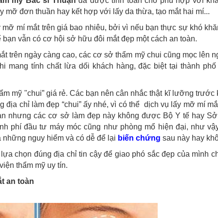
hẩm mỹ Bác sĩ Thuận
đã được tính toán cho phù hợp với kh
lấy mỡ đơn thuần hay kết hợp với lấy da thừa, tạo mắt hai mí...
ỡ mí mắt trên giá bao nhiêu, bởi vì nếu bạn thực sự khó khă
 bạn vẫn có cơ hội sở hữu đôi mắt đẹp một cách an toàn.
mắt trên ngày càng cao, các cơ sở thẩm mỹ chui cũng mọc lên 
hi mang tính chất lừa dối khách hàng, đặc biệt tại thành ph
ẩm mỹ "chui” giá rẻ. Các bạn nên cân nhắc thật kĩ lưỡng trước 
ịa chỉ làm đẹp “chui” ấy nhé, vì có thể dịch vụ lấy mỡ mí mắt
ngàn nhưng các cơ sở làm đẹp này không được Bộ Y tế hay Sở 
inh phí đầu tư máy móc cũng như phòng mổ hiện đại, như vậy 
a những nguy hiểm và có dễ để lại
biến chứng
sau này hay kh
lựa chọn đúng địa chỉ tin cậy để giao phó sắc đẹp của mình 
iện thẩm mỹ uy tín.
t an toàn