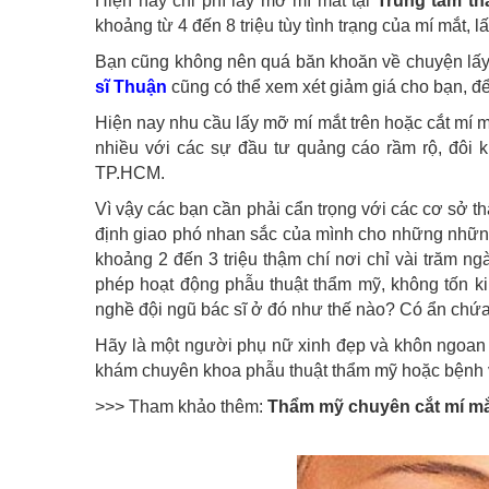
Hiện nay chi phí lấy mỡ mí mắt tại
Trung tâm t
khoảng từ 4 đến 8 triệu tùy tình trạng của mí mắt, 
Bạn cũng không nên quá băn khoăn về chuyện lấy m
sĩ Thuận
cũng có thể xem xét giảm giá cho bạn, để
Hiện nay nhu cầu lấy mỡ mí mắt trên hoặc cắt mí 
nhiều với các sự đầu tư quảng cáo rầm rộ, đôi k
TP.HCM.
Vì vậy các bạn cần phải cẩn trọng với các cơ sở th
định giao phó nhan sắc của mình cho những những đ
khoảng 2 đến 3 triệu thậm chí nơi chỉ vài trăm 
phép hoạt động phẫu thuật thẩm mỹ, không tốn k
nghề đội ngũ bác sĩ ở đó như thế nào? Có ẩn chứ
Hãy là một người phụ nữ xinh đẹp và khôn ngoan 
khám chuyên khoa phẫu thuật thẩm mỹ hoặc bệnh v
>>> Tham khảo thêm:
Thẩm mỹ chuyên cắt mí mắ