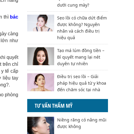
ách hàng
dưới cung mày?
n thì
bác
Sẹo lồi có chữa dứt điểm
được không? Nguyên
nhân và cách điều trị
ngày càng
hiệu quả
ố lớn như
Tạo má lúm đồng tiền –
Bí quyết mang lại nét
khi quyết
duyên tự nhiên
 trên chỉ
y tế cấp
Điều trị sẹo lồi – Giải
liệu tay
pháp hiệu quả từ y khoa
ông?.
đến chăm sóc tại nhà
cho phòng
TƯ VẤN THẨM MỸ
Niềng răng có nâng mũi
được không