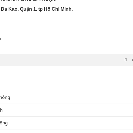
 Đa Kao, Quận 1, tp Hồ Chí Minh.
n
không
nh
hông