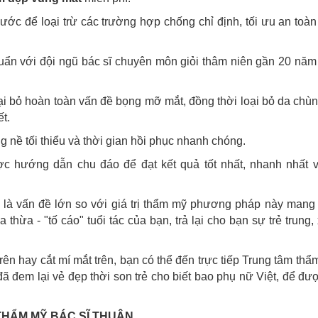
bước để loại trừ các trường hợp chống chỉ định, tối ưu an toà
uẩn với đội ngũ bác sĩ chuyên môn giỏi thâm niên gần 20 năm
ại bỏ hoàn toàn vấn đề bọng mỡ mắt, đồng thời loại bỏ da chùn
ết.
 nề tối thiểu và thời gian hồi phục nhanh chóng.
c hướng dẫn chu đáo để đạt kết quả tốt nhất, nhanh nhất 
 là vấn đề lớn so với giá trị thẩm mỹ phương pháp này mang 
a thừa - "tố cáo" tuổi tác của bạn, trả lại cho bạn sự trẻ trung,
rên hay cắt mí mắt trên, bạn có thể đến trực tiếp Trung tâm th
ã đem lại vẻ đẹp thời son trẻ cho biết bao phụ nữ Việt, để đư
HẨM MỸ BÁC SĨ THUẬN