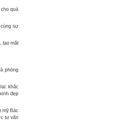
n cho quá
 cùng sự
, tạo mắt
và phòng
lại: khắc
 xinh đẹp
ẩm mỹ Bác
ợc tư vấn