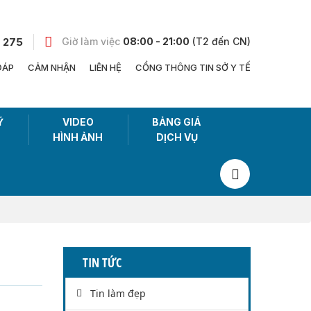
 275
Giờ làm việc
08:00 - 21:00
(T2 đến CN)
ĐÁP
CẢM NHẬN
LIÊN HỆ
CỔNG THÔNG TIN SỞ Y TẾ
Ỹ
VIDEO
BẢNG GIÁ
HÌNH ẢNH
DỊCH VỤ
TIN TỨC
Tin làm đẹp