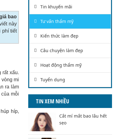
Tin khuyến mãi
giá bao
Tư vấn thẩm mỹ
viết này
phí tiết
Kiến thức làm đẹp
Câu chuyện làm đẹp
Hoạt động thẩm mỹ
 rất xấu.
Tuyển dụng
ơ vòng mi
n ra làm
a của mỗi
TIN XEM NHIỀU
 húp híp,
Cắt mí mắt bao lâu hết
sẹo
n
.