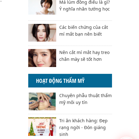
Má lúm đồng điếu là gì?
Ý nghĩa nhân tướng học
Các biến chứng của cắt
mí mắt bạn nên biết
Nên cắt mí mắt hay treo
chân mày sẽ tốt hơn
HOẠT ĐỘNG THẨM MỸ
Chuyên phẫu thuật thẩm
mỹ môi uy tín
Tri ân khách hàng: Đẹp
rạng ngời - Đón giáng
sinh