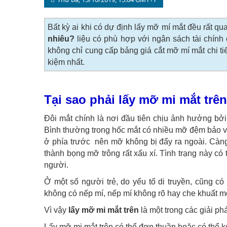
Bất kỳ ai khi có dự định lấy mỡ mí mắt đều rất qua
nhiêu
?
liệu có phù hợp với ngân sách tài chính 
không chỉ cung cấp bảng giá cắt mỡ mí mắt chi tiết
kiệm nhất.
Tại sao phải lấy mỡ mi mắt trê
Đôi mắt chính là nơi đầu tiên chịu ảnh hưởng bởi 
Bình thường trong hốc mắt có nhiều mỡ đệm bảo v
ở phía trước nên mỡ không bị đẩy ra ngoài. Càng
thành bọng mỡ trông rất xấu xí. Tình trạng này c
người.
Ở một số người trẻ, do yếu tố di truyền, cũng có
không có nếp mí, nếp mí không rõ hay che khuất mộ
Vì vậy
lấy mỡ mi mắt trên
là một trong các giải ph
Lấy mỡ mi mắt trên có thể đơn thuần hoặc có thể kế