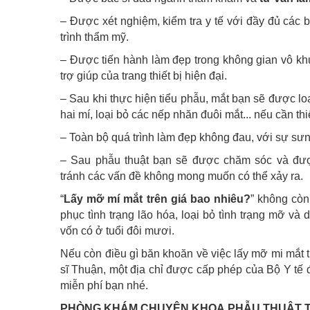
– Được xét nghiệm, kiểm tra y tế với đầy đủ các 
trình thẩm mỹ.
– Được tiến hành làm đẹp trong không gian vô kh
trợ giúp của trang thiết bị hiện đại.
– Sau khi thực hiện tiểu phẫu, mắt bạn sẽ được lo
hai mí, loại bỏ các nếp nhăn đuôi mắt... nếu cần thi
– Toàn bộ quá trình làm đẹp không đau, với sự sưng
– Sau phẫu thuật bạn sẽ được chăm sóc và đượ
tránh các vấn đề không mong muốn có thể xảy ra.
“
Lấy mỡ mí mắt trên giá bao nhiêu?
” không còn
phục tình trạng lão hóa, loại bỏ tình trạng mỡ và d
vốn có ở tuổi đôi mươi.
Nếu còn điều gì băn khoăn về việc lấy mỡ mi mắt t
sĩ Thuận, một địa chỉ được cấp phép của Bộ Y tế đ
miễn phí bạn nhé.
PHÒNG KHÁM CHUYÊN KHOA PHẪU THUẬT T