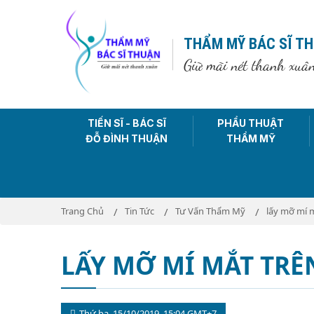
THẨM MỸ BÁC SĨ T
Giữ mãi nét thanh xuâ
TIẾN SĨ - BÁC SĨ
PHẨU THUẬT
ĐỖ ĐÌNH THUẬN
THẨM MỸ
Trang Chủ
Tin Tức
Tư Vấn Thẩm Mỹ
lấy mỡ mí m
LẤY MỠ MÍ MẮT TRÊ
Thứ ba, 15/10/2019, 15:04 GMT+7