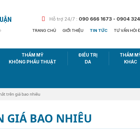
HUẬN
Hỗ trợ 24/7 :
090 666 1673 - 0904 324
n
TRANG CHỦ
GIỚI THIỆU
TIN TỨC
TƯ VẤN HỎI 
THẨM MỸ
ĐIỀU TRỊ
THẨM M
KHÔNG PHẨU THUẬT
DA
KHÁC
ắt trên giá bao nhiêu
N GIÁ BAO NHIÊU