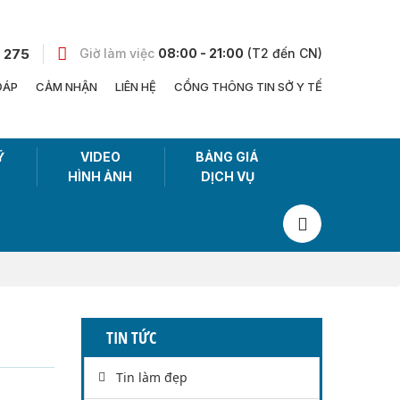
 275
Giờ làm việc
08:00 - 21:00
(T2 đến CN)
ĐÁP
CẢM NHẬN
LIÊN HỆ
CỔNG THÔNG TIN SỞ Y TẾ
Ỹ
VIDEO
BẢNG GIÁ
HÌNH ẢNH
DỊCH VỤ
TIN TỨC
Tin làm đẹp