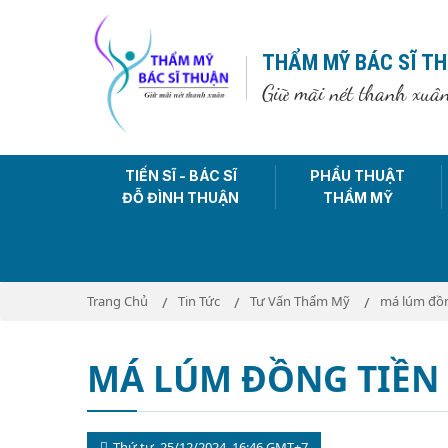
THẨM MỸ BÁC SĨ T
Giữ mãi nét thanh xuâ
TIẾN SĨ - BÁC SĨ
PHẨU THUẬT
ĐỖ ĐÌNH THUẬN
THẨM MỸ
Trang Chủ
Tin Tức
Tư Vấn Thẩm Mỹ
má lúm đồn
MÁ LÚM ĐỒNG TIỀN 
Thứ tư, 25/12/2024, 16:46 GMT+7