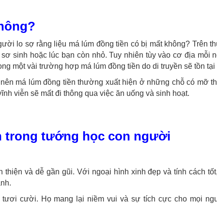
không?
ời lo sợ rằng liệu má lúm đồng tiền có bị mất không? Trên t
n sơ sinh hoặc lúc bạn còn nhỏ. Tuy nhiên tùy vào cơ địa mỗi
rong một vài trường hợp má lúm đồng tiền do di truyền sẽ tồn tại
 nên má lúm đồng tiền thường xuất hiện ở những chỗ có mỡ th
vĩnh viễn sẽ mất đi thông qua việc ăn uống và sinh hoạt.
n trong tướng học con người
thiện và dễ gần gũi. Với ngoại hình xinh đẹp và tính cách tốt
nh.
tươi cười. Họ mang lại niềm vui và sự tích cực cho mọi ng