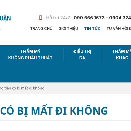
HUẬN
Hỗ trợ 24/7 :
090 666 1673 - 0904 324
n
TRANG CHỦ
GIỚI THIỆU
TIN TỨC
TƯ VẤN HỎI 
THẨM MỸ
ĐIỀU TRỊ
THẨM M
KHÔNG PHẨU THUẬT
DA
KHÁC
g tiền có bị mất đi không
CÓ BỊ MẤT ĐI KHÔNG