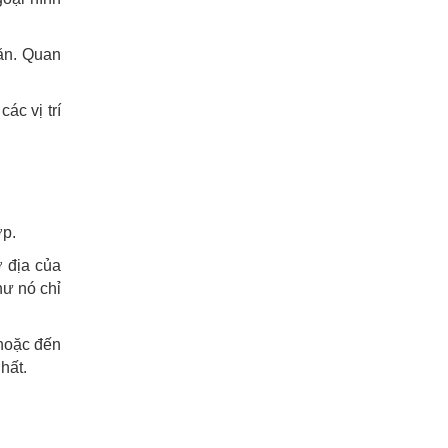
hăn. Quan
ác vị trí
ợp.
ơ địa của
hư nó chỉ
oặc đến
hất.