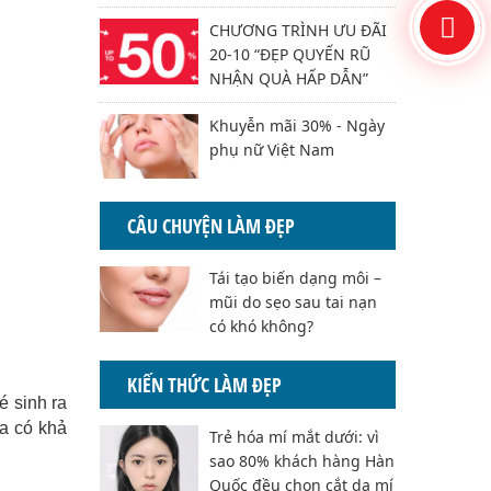
CHƯƠNG TRÌNH ƯU ĐÃI
20-10 “ĐẸP QUYẾN RŨ
NHẬN QUÀ HẤP DẪN”
Khuyễn mãi 30% - Ngày
phụ nữ Việt Nam
CÂU CHUYỆN LÀM ĐẸP
Tái tạo biến dạng môi –
mũi do sẹo sau tai nạn
có khó không?
KIẾN THỨC LÀM ĐẸP
é sinh ra
ra có khả
Trẻ hóa mí mắt dưới: vì
sao 80% khách hàng Hàn
Quốc đều chọn cắt da mí