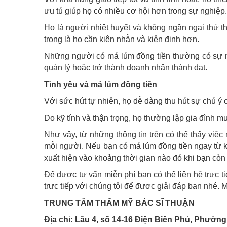
ưu tú giúp họ có nhiều cơ hội hơn trong sự nghiệp.
Họ là người nhiệt huyết và không ngần ngại thử t
trọng là họ cần kiên nhẫn và kiên định hơn.
Những người có má lúm đồng tiền thường có sự ngh
quản lý hoặc trở thành doanh nhân thành đạt.
Tình yêu và má lúm đồng tiền
Với sức hút tự nhiên, họ dễ dàng thu hút sự chú ý
Do kỹ tính và thận trọng, họ thường lập gia đình
Như vậy, từ những thông tin trên có thể thấy việ
mỗi người. Nếu bạn có má lúm đồng tiền ngay từ kh
xuất hiện vào khoảng thời gian nào đó khi bạn còn 
Để được tư vấn miễn phí bạn có thể liên hệ trực ti
trực tiếp với chúng tôi để được giải đáp bạn nhé. 
TRUNG TÂM THẨM MỸ BÁC SĨ THUẬN
Địa chỉ: Lầu 4, số 14-16 Điện Biên Phủ, Phường