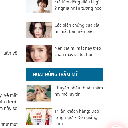
Má lúm đồng điếu là gì?
Ý nghĩa nhân tướng học
Các biến chứng của cắt
mí mắt bạn nên biết
Nên cắt mí mắt hay treo
h luận về
chân mày sẽ tốt hơn
HOẠT ĐỘNG THẨM MỸ
Chuyên phẫu thuật thẩm
mỹ môi uy tín
y, về mặt
hía dưới.
ểm này sẽ
Tri ân khách hàng: Đẹp
rạng ngời - Đón giáng
sinh
g như một