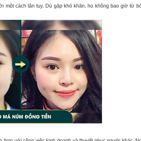
i một cách tận tụy. Dù gặp khó khăn, họ không bao giờ từ bỏ
hích hợp với công việc kinh doanh và thuyết phục người khác. N