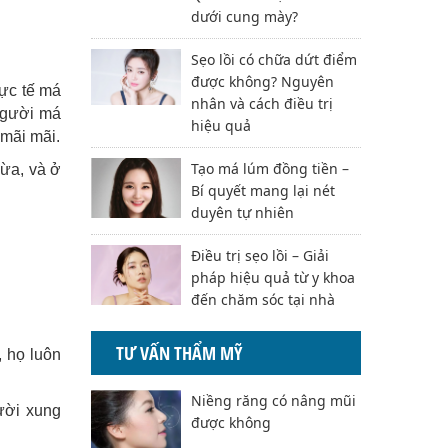
dưới cung mày?
Sẹo lồi có chữa dứt điểm
được không? Nguyên
hực tế má
nhân và cách điều trị
 người má
hiệu quả
 mãi mãi.
Tạo má lúm đồng tiền –
ừa, và ở
Bí quyết mang lại nét
duyên tự nhiên
Điều trị sẹo lồi – Giải
pháp hiệu quả từ y khoa
đến chăm sóc tại nhà
TƯ VẤN THẨM MỸ
, họ luôn
Niềng răng có nâng mũi
ười xung
được không