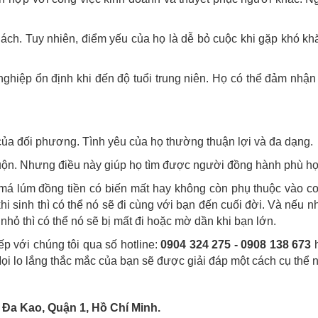
hách. Tuy nhiên, điểm yếu của họ là dễ bỏ cuộc khi gặp khó k
iệp ổn định khi đến độ tuổi trung niên. Họ có thể đảm nhận c
 của đối phương. Tình yêu của họ thường thuận lợi và đa dạng.
 muộn. Nhưng điều này giúp họ tìm được người đồng hành phù h
c má lúm đồng tiền có biến mất hay không còn phụ thuộc vào c
i sinh thì có thể nó sẽ đi cùng với bạn đến cuối đời. Và nếu n
nhỏ thì có thể nó sẽ bị mất đi hoặc mờ dần khi bạn lớn.
ếp với chúng tôi qua số hotline:
0904 324 275 - 0908 138 673
h
Mọi lo lắng thắc mắc của bạn sẽ được giải đáp một cách cụ thể n
 Đa Kao, Quận 1, Hồ Chí Minh.