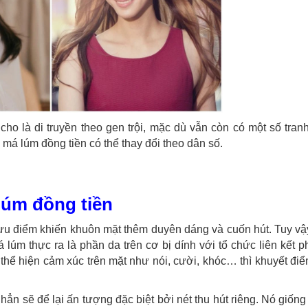
ho là di truyền theo gen trội, mặc dù vẫn còn có một số tran
má lúm đồng tiền có thể thay đổi theo dân số.
lúm đồng tiền
ưu điểm khiến khuôn mặt thêm duyên dáng và cuốn hút. Tuy vậ
 lúm thực ra là phần da trên cơ bị dính với tổ chức liên kết p
 thể hiện cảm xúc trên mặt như nói, cười, khóc… thì khuyết đi
ẳn sẽ để lại ấn tượng đặc biệt bởi nét thu hút riêng. Nó giốn