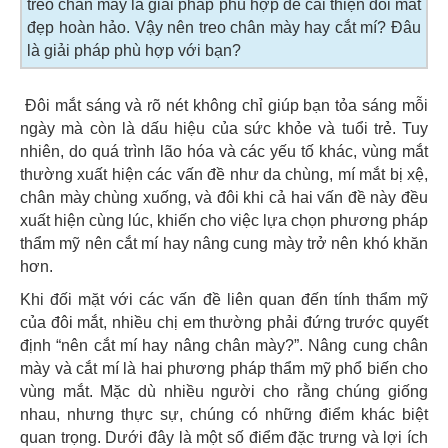
treo chân mày là giải pháp phù hợp để cải thiện đôi mắt
đẹp hoàn hảo. Vậy nên treo chân mày hay cắt mí? Đâu
là giải pháp phù hợp với bạn?
Đôi mắt sáng và rõ nét không chỉ giúp bạn tỏa sáng mỗi
ngày mà còn là dấu hiệu của sức khỏe và tuổi trẻ. Tuy
nhiên, do quá trình lão hóa và các yếu tố khác, vùng mắt
thường xuất hiện các vấn đề như da chùng, mí mắt bị xệ,
chân mày chùng xuống, và đôi khi cả hai vấn đề này đều
xuất hiện cùng lúc, khiến cho việc lựa chọn phương pháp
thẩm mỹ nên cắt mí hay nâng cung mày trở nên khó khăn
hơn.
Khi đối mặt với các vấn đề liên quan đến tính thẩm mỹ
của đôi mắt, nhiều chị em thường phải đứng trước quyết
định “nên cắt mí hay nâng chân mày?”. Nâng cung chân
mày và cắt mí là hai phương pháp thẩm mỹ phổ biến cho
vùng mắt. Mặc dù nhiều người cho rằng chúng giống
nhau, nhưng thực sự, chúng có những điểm khác biệt
quan trọng. Dưới đây là một số điểm đặc trưng và lợi ích