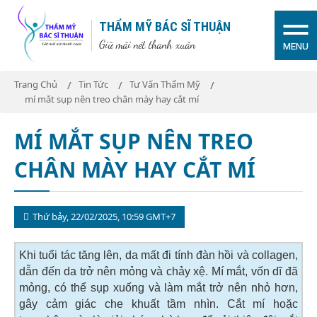
THẨM MỸ BÁC SĨ THUẬN
Giữ mãi nét thanh xuân
MENU
Trang Chủ
Tin Tức
Tư Vấn Thẩm Mỹ
mí mắt sụp nên treo chân mày hay cắt mí
MÍ MẮT SỤP NÊN TREO
CHÂN MÀY HAY CẮT MÍ
Thứ bảy, 22/02/2025, 10:59 GMT+7
Khi tuổi tác tăng lên, da mất đi tính đàn hồi và collagen,
dẫn đến da trở nên mỏng và chảy xệ. Mí mắt, vốn dĩ đã
mỏng, có thể sụp xuống và làm mắt trở nên nhỏ hơn,
gây cảm giác che khuất tầm nhìn. Cắt mí hoặc