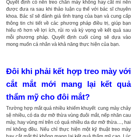
Quyết định có nên treo chân mày không hay cắt mí nên
được đưa ra sau khi thảo luận cụ thể với bác sĩ chuyên
khoa. Bác sĩ sẽ đánh giá tình trạng của bạn và cung cấp
thông tin chi tiết về các phương pháp điều trị, giúp bạn
hiểu rõ hơn về lợi ích, rủi ro và kỳ vọng về kết quả sau
mỗi phương pháp. Quyết định cuối cùng sẽ dựa vào
mong muốn cá nhân và khả năng thực hiện của bạn.
Đôi khi phải kết hợp treo mày với
cắt mắt mới mang lại kết quả
thẩm mỹ cho đôi mắt?
Trường hợp mắt quá nhiều khiếm khuyết cung mày chảy
sệ nhiều, có da dư mỡ thừa vùng đuôi mắt, nếp nhăn cau
mày, hay vùng mí trên có quá nhiều da dư mỡ thừa…, hai
mí không đều. Nếu chỉ thực hiện một kỹ thuật treo mày
hay cắt mắt thì không mang lại kết quả thẩm mỹ cao. Lúc