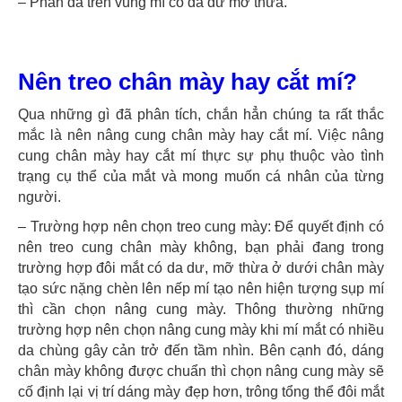
– Phần da trên vùng mí có da dư mỡ thừa.
Nên treo chân mày hay cắt mí?
Qua những gì đã phân tích, chắn hẳn chúng ta rất thắc
mắc là nên nâng cung chân mày hay cắt mí. Việc nâng
cung chân mày hay cắt mí thực sự phụ thuộc vào tình
trạng cụ thể của mắt và mong muốn cá nhân của từng
người.
– Trường hợp nên chọn treo cung mày: Để quyết định có
nên treo cung chân mày không, bạn phải đang trong
trường hợp đôi mắt có da dư, mỡ thừa ở dưới chân mày
tạo sức nặng chèn lên nếp mí tạo nên hiện tượng sụp mí
thì cần chọn nâng cung mày. Thông thường những
trường hợp nên chọn nâng cung mày khi mí mắt có nhiều
da chùng gây cản trở đến tầm nhìn. Bên cạnh đó, dáng
chân mày không được chuẩn thì chọn nâng cung mày sẽ
cố định lại vị trí dáng mày đẹp hơn, trông tổng thể đôi mắt