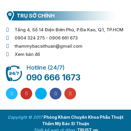
TRỤ SỞ CHÍNH
Tầng 4, Số 14 Điện Biên Phủ, P.Đa Kao, Q.1, TP.HCM
0904 324 275 - 0906 661 673
thammybacsithuan@gmail.com
Xem bản đồ
Hotline (24/7)
090 666 1673
Copyright © 2017
Phòng Khám Chuyên Khoa Phẫu Thuật
Thẩm Mỹ Bác Sĩ Thuận
Thiết kế web di động:
TRUST.vn