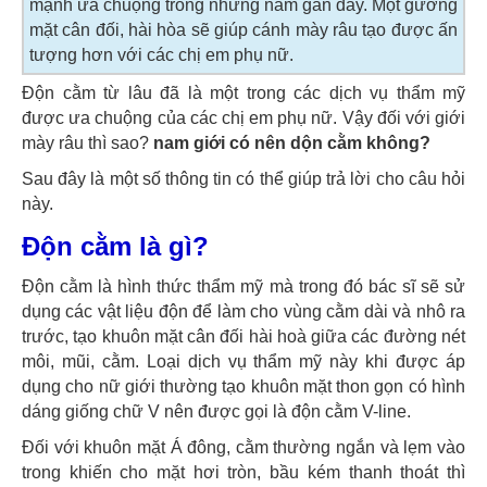
mạnh ưa chuộng trong những năm gần đây. Một gương
mặt cân đối, hài hòa sẽ giúp cánh mày râu tạo được ấn
tượng hơn với các chị em phụ nữ.
Độn cằm từ lâu đã là một trong các dịch vụ thẩm mỹ
được ưa chuộng của các chị em phụ nữ. Vậy đối với giới
mày râu thì sao?
nam giới có nên dộn cằm không?
Sau đây là một số thông tin có thể giúp trả lời cho câu hỏi
này.
Độn cằm là gì?
Độn cằm là hình thức thẩm mỹ mà trong đó bác sĩ sẽ sử
dụng các vật liệu độn để làm cho vùng cằm dài và nhô ra
trước, tạo khuôn mặt cân đối hài hoà giữa các đường nét
môi, mũi, cằm. Loại dịch vụ thẩm mỹ này khi được áp
dụng cho nữ giới thường tạo khuôn mặt thon gọn có hình
dáng giống chữ V nên được gọi là độn cằm V-line.
Đối với khuôn mặt Á đông, cằm thường ngắn và lẹm vào
trong khiến cho mặt hơi tròn, bầu kém thanh thoát thì