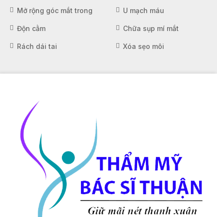
Mở rộng góc mắt trong
U mạch máu
Độn cằm
Chữa sụp mí mắt
Rách dái tai
Xóa sẹo môi