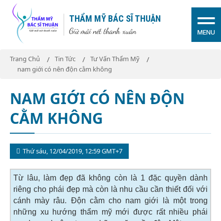
THẨM MỸ BÁC SĨ THUẬN
Giữ mãi nét thanh xuân
MENU
Trang Chủ
Tin Tức
Tư Vấn Thẩm Mỹ
nam giới có nên độn cằm không
NAM GIỚI CÓ NÊN ĐỘN
CẰM KHÔNG
Thứ sáu, 12/04/2019, 12:59 GMT+7
Từ lâu, làm đẹp đã không còn là 1 đặc quyền dành
riêng cho phái đẹp mà còn là nhu cầu cần thiết đối với
cánh mày râu. Độn cằm cho nam giới là một trong
những xu hướng thẩm mỹ mới được rất nhiều phái