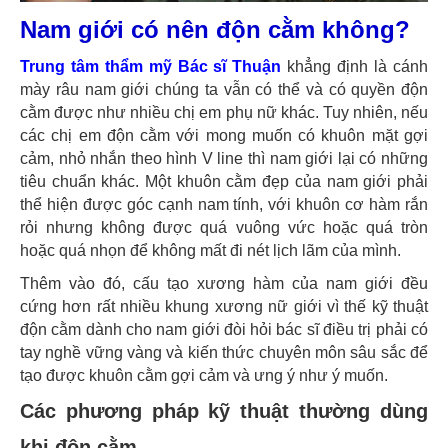
Nam giới có nên độn cằm không?
Trung tâm thẩm mỹ Bác sĩ Thuận
khẳng định là cánh
mày râu nam giới chúng ta vẫn có thể và có quyền độn
cằm được như nhiều chị em phụ nữ khác. Tuy nhiên, nếu
các chị em độn cằm với mong muốn có khuôn mặt gợi
cảm, nhỏ nhắn theo hình V line thì nam giới lại có những
tiêu chuẩn khác. Một khuôn cằm đẹp của nam giới phải
thể hiện được góc cạnh nam tính, với khuôn cơ hàm rắn
rỏi nhưng không được quá vuông vức hoặc quá tròn
hoặc quá nhọn để không mất đi nét lịch lãm của mình.
Thêm vào đó, cấu tạo xương hàm của nam giới đều
cứng hơn rất nhiều khung xương nữ giới vì thế kỹ thuật
độn cằm dành cho nam giới đòi hỏi bác sĩ điều trị phải có
tay nghề vững vàng và kiến thức chuyên môn sâu sắc để
tạo được khuôn cằm gợi cảm và ưng ý như ý muốn.
Các phương pháp kỹ thuật thường dùng
khi độn cằm