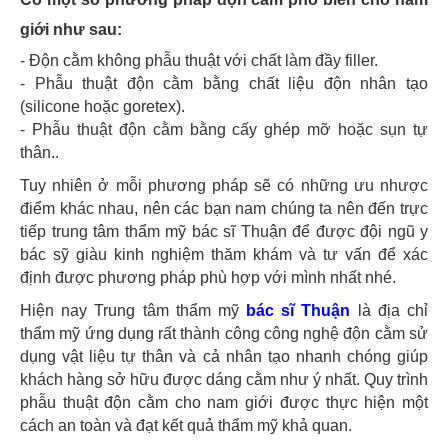
giới như sau:
- Độn cằm không phẫu thuật với chất làm đầy filler.
- Phẫu thuật độn cằm bằng chất liệu độn nhân tạo
(silicone hoặc goretex).
- Phẫu thuật độn cằm bằng cấy ghép mỡ hoặc sụn tự
thân..
Tuy nhiên ở mỗi phương pháp sẽ có những ưu nhược
điểm khác nhau, nên các bạn nam chúng ta nên đến trực
tiếp trung tâm thẩm mỹ bác sĩ Thuận để được đội ngũ y
bác sỹ giàu kinh nghiệm thăm khám và tư vấn để xác
định được phương pháp phù hợp với mình nhất nhé.
Hiện nay Trung tâm thẩm mỹ
bác sĩ Thuận
là địa chỉ
thẩm mỹ ứng dụng rất thành công công nghệ độn cằm sử
dụng vật liệu tự thân và cả nhân tạo nhanh chóng giúp
khách hàng sở hữu được dáng cằm như ý nhất. Quy trình
phẫu thuật độn cằm cho nam giới được thực hiện một
cách an toàn và đạt kết quả thẩm mỹ khả quan.