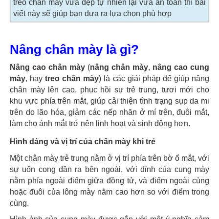
treo chân mày vừa đẹp tự nhiên lại vừa an toàn thì bài
viết này sẽ giúp bạn đưa ra lựa chọn phù hợp
Nâng chân mày là gì?
Nâng cao chân mày
(
nâng chân mày
,
nâng cao cung
mày
, hay
treo chân mày
) là các giải pháp để giúp nâng
chân mày lên cao, phục hồi sự trẻ trung, tươi mới cho
khu vực phía trên mắt, giúp cải thiện tình trạng sụp da mi
trên do lão hóa, giảm các nếp nhăn ở mí trên, đuôi mắt,
làm cho ánh mắt trở nên linh hoạt và sinh động hơn.
Hình dáng và vị trí của chân mày khi trẻ
Một chân mày trẻ trung nằm ở vị trí phía trên bờ ổ mắt, với
sự uốn cong dần ra bên ngoài, với đỉnh của cung mày
nằm phía ngoài điểm giữa đồng tử, và điểm ngoài cùng
hoặc đuôi của lông mày nằm cao hơn so với điểm trong
cùng.