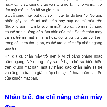
ngày càng sa xuống thấp và nặng nề, làm cho vẻ mặt trở
lên mệt mỏi, buồn bã và già nua.
Sa trễ cung mày bắt đầu sớm ngay từ độ tuổi 40. Nó góp
phần gây sa trễ mí mắt trên hay sụp da mí mắt trên
(thường gọi nhầm là sụp mí mắt). Sự sa trễ mí mắt nặng
có thể ảnh hưởng đến tầm nhìn của mắt. Sa trễ chân mày
và sa trễ mi mắt sinh ra hoạt động bù trừ của cơ trán,
trong đó, theo thời gian, có thể tạo ra các nếp nhăn ngang
qua trán.
Khi già đi, chân mày trở nên ở vị trí bằng phẳng hoặc
nằm ngang. Nếu lông mày sa trễ hạn chế sự biểu hiện
trên khuôn mặt bạn, một sự
nâng cao chân mày
sa trễ
và căng da trán là giải pháp cho sự trẻ hóa phần ba trên
của khuôn mặt bạn.
Nhận biết địa chỉ nâng chân mày
đẹp