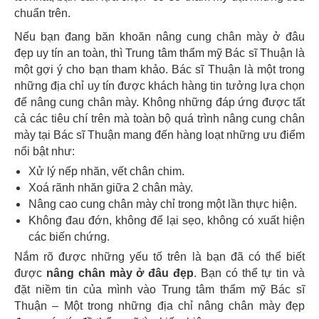
chuẩn trên.
Nếu bạn đang băn khoăn nâng cung chân mày ở đâu
đẹp uy tín an toàn, thì Trung tâm thẩm mỹ Bác sĩ Thuận là
một gợi ý cho bạn tham khảo. Bác sĩ Thuận là một trong
những địa chỉ uy tín được khách hàng tin tưởng lựa chọn
để nâng cung chân mày. Không những đáp ứng được tất
cả các tiêu chí trên mà toàn bộ quá trình nâng cung chân
mày tại Bác sĩ Thuận mang đến hàng loạt những ưu điểm
nổi bật như:
Xử lý nếp nhăn, vết chân chim.
Xoá rãnh nhăn giữa 2 chân mày.
Nâng cao cung chân mày chỉ trong một lần thực hiện.
Không đau đớn, không để lại sẹo, không có xuất hiện
các biến chứng.
Nắm rõ được những yếu tố trên là bạn đã có thể biết
được
nâng chân mày ở đâu đẹp
. Bạn có thể tự tin và
đặt niềm tin của mình vào Trung tâm thẩm mỹ Bác sĩ
Thuận – Một trong những địa chỉ nâng chân mày đẹp