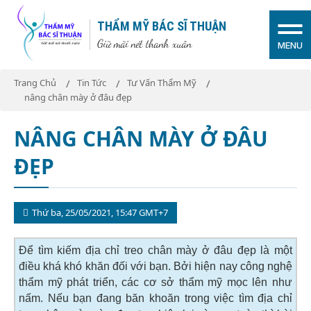
THẨM MỸ BÁC SĨ THUẬN
Giữ mãi nét thanh xuân
MENU
Trang Chủ
Tin Tức
Tư Vấn Thẩm Mỹ
nâng chân mày ở đâu đẹp
NÂNG CHÂN MÀY Ở ĐÂU
ĐẸP
Thứ ba, 25/05/2021, 15:47 GMT+7
Để tìm kiếm địa chỉ treo chân mày ở đâu đẹp là một
điều khá khó khăn đối với bạn. Bởi hiện nay công nghệ
thẩm mỹ phát triển, các cơ sở thẩm mỹ mọc lên như
nấm. Nếu bạn đang băn khoăn trong việc tìm địa chỉ